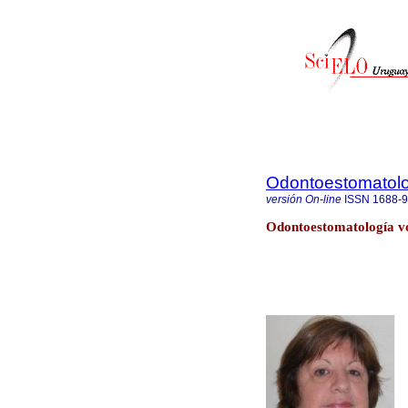
Odontoestomatol
versión On-line
ISSN
1688-
Odontoestomatología v