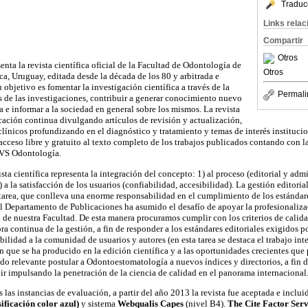
Traduc
Links rela
Compartir
Otros
enta la revista científica oficial de la Facultad de Odontología de
Otros
ca, Uruguay, editada desde la década de los 80 y arbitrada e
u objetivo es fomentar la investigación científica a través de la
Permali
s de las investigaciones, contribuir a generar conocimiento nuevo
 e informar a la sociedad en general sobre los mismos. La revista
ación continua divulgando artículos de revisión y actualización,
clínicos profundizando en el diagnóstico y tratamiento y temas de interés institucio
acceso libre y gratuito al texto completo de los trabajos publicados contando con l
BVS Odontología.
sta científica representa la integración del concepto: 1) al proceso (editorial y admi
 a la satisfacción de los usuarios (confiabilidad, accesibilidad). La gestión editorial
area, que conlleva una enorme responsabilidad en el cumplimiento de los estándare
 el Departamento de Publicaciones ha asumido el desafío de apoyar la profesionaliz
al de nuestra Facultad. De esta manera procuramos cumplir con los criterios de calidad
 continua de la gestión, a fin de responder a los estándares editoriales exigidos po
sibilidad a la comunidad de usuarios y autores (en esta tarea se destaca el trabajo int
ón que se ha producido en la edición científica y a las oportunidades crecientes que 
do relevante postular a Odontoestomatología a nuevos índices y directorios, a fin d
uir impulsando la penetración de la ciencia de calidad en el panorama internacional
 las instancias de evaluación, a partir del año 2013 la revista fue aceptada e inclu
ficación color azul)
y
sistema
Webqualis Capes
(nivel B4).
The Cite Factor Ser