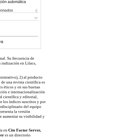
ción automática
cionados
nk
nal. Su frecuencia de
a indización en Lilacs,
nistrativo), 2) al producto
 de una revista científica es
s éticos y en sus buenas
ación e internacionalización
 científica y editorial,
r los índices suscritos y por
erdisciplinario del equipo
presenta la versión
e aumentar su visibilidad y
.
ida en
Cite Factor Server,
ver
es un directorio