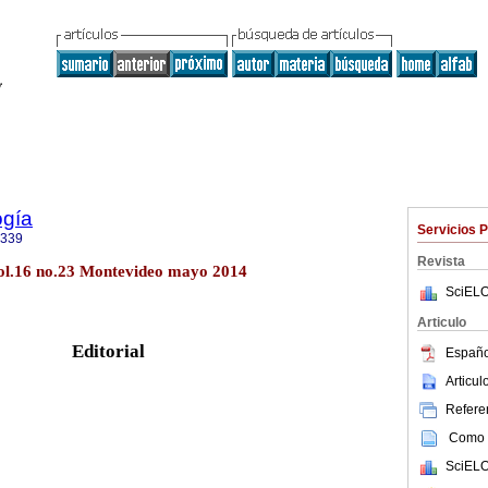
ogía
Servicios 
9339
Revista
ol.16 no.23 Montevideo mayo 2014
SciELO
Articulo
Editorial
Españo
Articu
Referen
Como c
SciELO