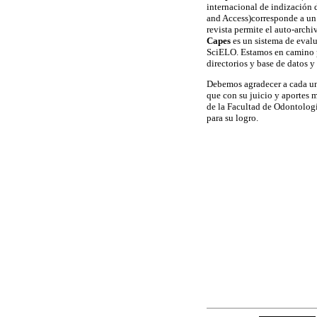
internacional de indización 
and Access)corresponde a un 
revista permite el auto-archi
Capes
es un sistema de evalu
SciELO. Estamos en camino p
directorios y base de datos y
Debemos agradecer a cada uno 
que con su juicio y aportes 
de la Facultad de Odontologí
para su logro.