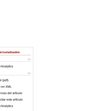
Personalizados
 Analytics
l (pdf)
lo en XML
cias del artículo
itar este artículo
 Analytics