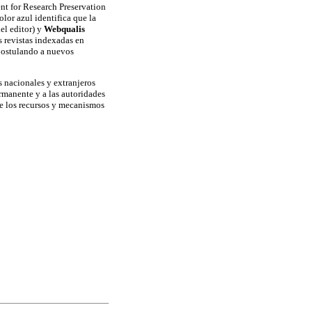
t for Research Preservation
lor azul identifica que la
el editor) y
Webqualis
s revistas indexadas en
postulando a nuevos
s nacionales y extranjeros
rmanente y a las autoridades
de los recursos y mecanismos