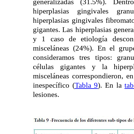
generalizadas (31.5%). Dentr
hiperplasias gingivales gra
hiperplasias gingivales fibromat
gigantes. Las hiperplasias genera
y 1 caso de etiología descono
misceláneas (24%). En el grupo
consideramos tres tipos: gran
células gigantes y la hiperpl
misceláneas correspondieron, en
inespecífico (
Tabla 9
). En la
ta
lesiones.