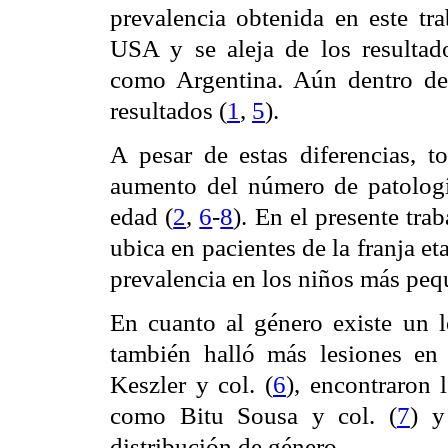
prevalencia obtenida en este tr
USA y se aleja de los resulta
como Argentina. Aún dentro de
resultados (
1
,
5
).
A pesar de estas diferencias, t
aumento del número de patologí
edad (
2
,
6
-
8
). En el presente tra
ubica en pacientes de la franja eta
prevalencia en los niños más pe
En cuanto al género existe un 
también halló más lesiones en
Keszler y col. (
6
), encontraron
como Bitu Sousa y col. (
7
) y
distribución de género.