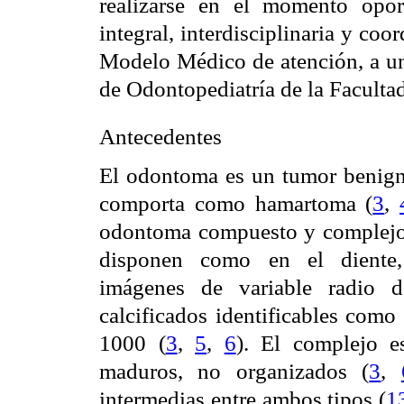
realizarse en el momento opor
integral, interdisciplinaria y co
Modelo Médico de atención, a una
de Odontopediatría de la Faculta
Antecedentes
El odontoma es un tumor benign
comporta como hamartoma (
3
,
odontoma compuesto y complejo. 
disponen como en el diente,
imágenes de variable radio d
calcificados identificables como
1000 (
3
,
5
,
6
). El complejo e
maduros, no organizados (
3
,
intermedias entre ambos tipos (
1