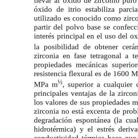
llevar al óxido de zirconio puro
óxido de itrio estabiliza parci
utilizado es conocido como zirco
partir del polvo base se confecc
interés principal en el uso del ox
la posibilidad de obtener cer
zirconia en fase tetragonal a t
propiedades mecánicas superio
resistencia flexural es de 1600 
½
MPa m
, superior a cualquier 
principales ventajas de la zirco
los valores de sus propiedades me
zirconia no está excenta de prob
degradación espontánea (la cual
hidrotérmica) y el estrés deriv
conductividad térmica hace que 