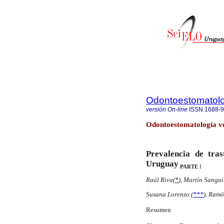
Odontoestomatol
versión On-line
ISSN
1688-
Odontoestomatología v
Prevalencia de tra
Uruguay
PARTE
I
Raúl Riva(
*
),
Martín Sanguin
Susana Lorenzo (
***
),
Ramón
Resumen