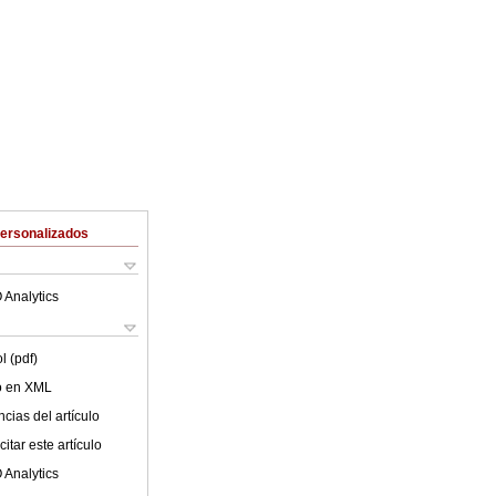
Personalizados
 Analytics
l (pdf)
lo en XML
cias del artículo
itar este artículo
 Analytics