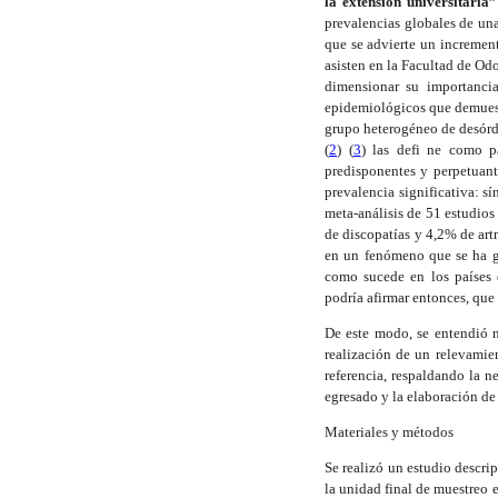
la extensión universitaria
prevalencias globales de una
que se advierte un incremen
asisten en la Facultad de O
dimensionar su importancia
epidemiológicos que demuest
grupo heterogéneo de desórde
(
2
) (
3
) las defi ne como p
predisponentes y perpetuant
prevalencia significativa: 
meta-análisis de 51 estudios
de discopatías y 4,2% de art
en un fenómeno que se ha ge
como sucede en los países 
podría afirmar entonces, que 
De este modo, se entendió n
realización de un relevamie
referencia, respaldando la 
egresado y la elaboración de
Materiales y métodos
Se realizó un estudio descri
la unidad final de muestreo 