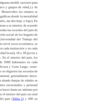
n algunas modifi caciones para
mico y grupos de edad,) y de
n Montevideo los estratos se
ográficas donde la mortalidad
alto, me-dio-bajo y bajo). En
neas a su interior, de acuerdo
odas las escuelas del país de
ción social de los hogares de
Universidad del Trabajo del
lto nivel socio-económico, se
en cada institución y en cada
dad liceal), 18 a 39 (joven y
En el interior del país, los
 de 5000 habitantes en cada
 Rivera y Cerro Largo; oeste:
 se eligieron las escuelas de
tamental, generalmente único.
as demás franjas de edades se
ntes encuestados y personal
era hacer hasta un mínimo por
 el interior del país un total
del país (
Tabla 2
) y 390 en