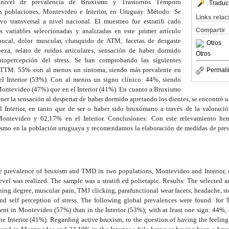
l nivel de prevalencia de Bruxismo y Trastornos Témporo
Traduc
 poblaciones, Montevideo e Interior, en Uruguay. Método: Se
Links rela
ivo transversal a nivel nacional. El muestreo fue estratifi cado
Compartir
s variables seleccionadas y analizadas en este primer artículo
bucal, dolor muscular, chasquido de ATM, facetas de desgaste
Otros
beza, relato de ruidos articulares, sensación de haber dormido
Otros
utopercepción del stress. Se han comprobando las siguientes
a TTM: 55% con al menos un síntoma, siendo más prevalente en
Permali
 Interior (53%). Con al menos un signo clínico: 44%, siendo
ontevideo (47%) que en el Interior (41%). En cuanto a Bruxismo
tener la sensación al despertar de haber dormido apretando los dientes, se encontró
Interior, en tanto que de ser o haber sido bruxómano a través de la valoración
ontevideo y 62,17% en el Interior. Conclusiones: Con este relevamiento he
smo en la población uruguaya y recomendamos la elaboración de medidas de preve
he prevalence of bruxism and TMD in two populations, Montevideo and Interior, 
level was realized. The sample was a stratifi ed polietapic. Results: The selected a
ning degree, muscular pain, TMJ clicking, parafunctional wear facets, headache, sto
nd self perception of stress. The following global prevalences were found: fo
nt in Montevideo (57%) than in the Interior (53%); with at least one sign: 44%, 
 Interior (41%). Regarding active bruxism, to the question of having the feeling