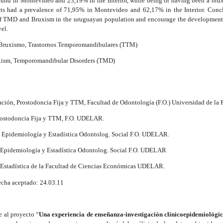
und in Montevideo and 23,19% in the Interior, while being or having been a brux
ets had a prevalence of 71,95% in Montevideo and 62,17% in the Interior. Conc
of TMD and Bruxism in the uruguayan population and encourage the development 
vel.
, Bruxismo, Trastornos Temporomandibulares (TTM)
xism, Temporomandibular Disorders (TMD)
itación, Prostodoncia Fija y TTM, Facultad de Odontología (F.O.) Universidad de 
 Prostodoncia Fija y TTM, F.O. UDELAR.
de Epidemiología y Estadística Odontolog. Social F.O. UDELAR.
de Epidemiología y Estadística Odontolog. Social F.O. UDELAR
de Estadística de la Facultad de Ciencias Económicas UDELAR.
echa aceptado: 24.03.11
e al proyecto “
Una experiencia de enseñanza-investigación clínicoepidemiológica