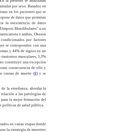
 En la presente se analizarán
iminadas por sexo. Basados en
ismo en los pacientes que se
ispone de datos que permitan
ia la inexistencia de datos
s Témporo Mandibulares” a un
 masticatoria o ambas; Okeson
 condicionados por factores
 que se corresponden con una
tomas y 44% de sígnos en un
 trastornos musculares, 3,3%
s no constituye una excepción
Como consecuencia de ello y
s causas de muerte (
8
) y se
 de la enseñanza, abordar la
relación a las patologías de
 para la mejor formación del
 políticas de salud pública.
erados en varias etapas donde
ase la estrategia de muestreo