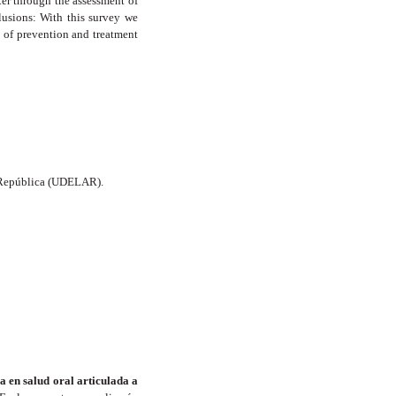
er through the assessment of
lusions: With this survey we
of prevention and treatment
la República (UDELAR).
 en salud oral articulada a