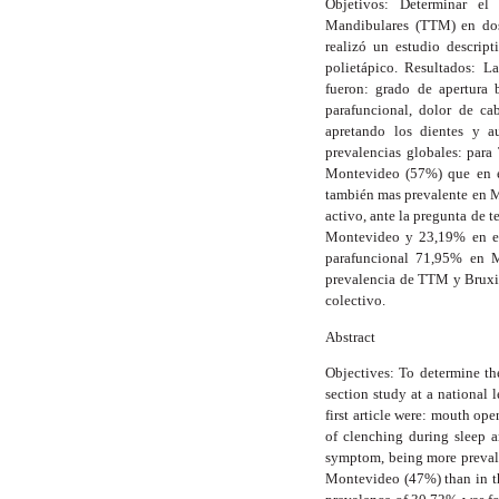
Objetivos: Determinar e
Mandibulares (TTM) en dos
realizó un estudio descript
polietápico. Resultados: La
fueron: grado de apertura 
parafuncional, dolor de ca
apretando los dientes y a
prevalencias globales: par
Montevideo (57%) que en el
también mas prevalente en M
activo, ante la pregunta de 
Montevideo y 23,19% en el 
parafuncional 71,95% en M
prevalencia de TTM y Bruxi
colectivo.
Abstract
Objectives: To determine t
section study at a national 
first article were: mouth ope
of clenching during sleep a
symptom, being more prevale
Montevideo (47%) than in the