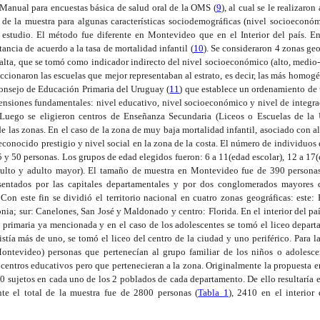
 Manual para encuestas básica de salud oral de la OMS (
9
), al cual se le realizaro
d de la muestra para algunas características sociodemográficas (nivel socioeconó
 estudio. El método fue diferente en Montevideo que en el Interior del país. E
ancia de acuerdo a la tasa de mortalidad infantil (
10
). Se consideraron 4 zonas ge
 alta, que se tomó como indicador indirecto del nivel socioeconómico (alto, medio-
ccionaron las escuelas que mejor representaban al estrato, es decir, las más homogé
onsejo de Educación Primaria del Uruguay (
11
) que establece un ordenamiento de t
ensiones fundamentales: nivel educativo, nivel socioeconómico y nivel de integra
 Luego se eligieron centros de Enseñanza Secundaria (Liceos o Escuelas de la 
las zonas. En el caso de la zona de muy baja mortalidad infantil, asociado con a
econocido prestigio y nivel social en la zona de la costa. El número de individuos 
5 y 50 personas. Los grupos de edad elegidos fueron: 6 a 11(edad escolar), 12 a 17(e
ulto y adulto mayor). El tamaño de muestra en Montevideo fue de 390 personas. 
sentados por las capitales departamentales y por dos conglomerados mayores
on este fin se dividió el territorio nacional en cuatro zonas geográficas: este:
ia; sur: Canelones, San José y Maldonado y centro: Florida. En el interior del país
e primaria ya mencionada y en el caso de los adolescentes se tomó el liceo depar
stía más de uno, se tomó el liceo del centro de la ciudad y uno periférico. Para l
ontevideo) personas que pertenecían al grupo familiar de los niños o adolesce
centros educativos pero que pertenecieran a la zona. Originalmente la propuesta 
0 sujetos en cada uno de los 2 poblados de cada departamento. De ello resultaría en
te el total de la muestra fue de 2800 personas (
Tabla 1
), 2410 en el interior 