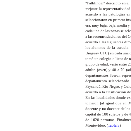
“Pathfinder“ descripto en el
mejorar la representativida
acuerdo a las patologías en
seleccionaron en primera inst
era: muy baja, baja, media y
cada una de las zonas se sele
a las recomendaciones del C
acuerdo a las siguientes dim
los alumnos de la escuela.
Uruguay UTU) en cada una de 
tomó un colegio o liceo de r
grupo de edad, varió entre 2
adulto joven) y 40 a 70 (ad
departamentos fueron repre
departamento seleccionado. C
Paysandú, Río Negro, y Colon
acuerdo a la clasificación d
En las localidades donde exi
tomaron (al igual que en M
docente y no docente de los 
capital de 100 sujetos y de 4
de 1620 personas. Finalmen
Montevideo. (
Tabla 3
)