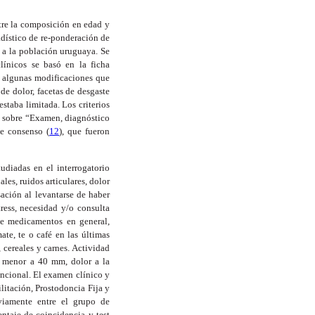
ntre la composición en edad y
adístico de re-ponderación de
s a la población uruguaya. Se
línicos se basó en la ficha
 algunas modificaciones que
de dolor, facetas de desgaste
taba limitada. Los criterios
) sobre “Examen, diagnóstico
e consenso (
12
), que fueron
tudiadas en el interrogatorio
les, ruidos articulares, dolor
ación al levantarse de haber
ress, necesidad y/o consulta
de medicamentos en general,
ate, te o café en las últimas
, cereales y carnes. Actividad
al menor a 40 mm, dolor a la
uncional. El examen clínico y
litación, Prostodoncia Fija y
eviamente entre el grupo de
entaje de coincidencia y test