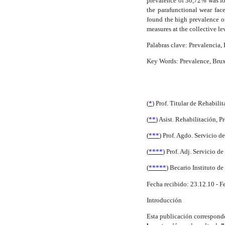
prevalence of 30,72% was fo
the parafunctional wear fac
found the high prevalence 
measures at the collective le
Palabras clave: Prevalencia
Key Words: Prevalence, Bru
(
*
) Prof. Titular de Rehabil
(
**
) Asist. Rehabilitación,
(
***
) Prof. Agdo. Servicio 
(
****
) Prof. Adj. Servicio 
(
*****
) Becario Instituto 
Fecha recibido: 23.12.10 - F
Introducción
Esta publicación correspond