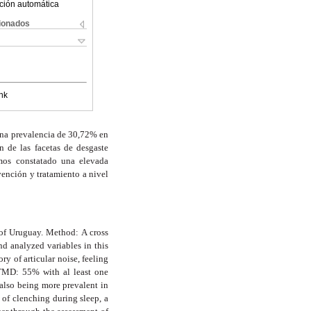
ción automática
cionados
nk
 una prevalencia de 30,72% en
 de las facetas de desgaste
mos constatado una elevada
nción y tratamiento a nivel
of Uruguay. Method: A cross
nd analyzed variables in this
ry of articular noise, feeling
r TMD: 55% with al least one
also being more prevalent in
 of clenching during sleep, a