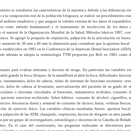
miento se estudiaron las características de la muestra y debido a las diferencias e
to a la composición real de la población Uruguaya, se realizó un procedimiento est
 el análisis estadístico y que asegura la validez externa de los datos al expandirlo
ecta como método fundamental y el instrumento de recolección de los datos c
n el manual de la Organización Mundial de la Salud, Métodos básicos 1997, con
óstico. Se agregó la pesquisa de crepitación, palpación de la articulación en busca 
se aumentó de 30 mm a 40 mm la dimensión para considerar que la apertura bucal es
los establecidos en 1983 en la Conferencia de la American Dental Asociation (ADA
de además se adopta la terminología TTM propuesta por Bell en 1982 como d
nario para evaluar síntomas y factores de riesgo. En particular las variables es
l abrir grande la boca, bloqueo de la mandíbula al abrir la boca, dificultades funciona
os, traumatismos, dolor de cabeza, relato de síntomas de bruxismo nocturnos: sens
es, dolor de cabeza al levantarse, autovaloración del paciente de su grado de st
rticulares o síntomas vinculados al bruxismo, tratamientos recibidos, consumo 
paciente estuviese recibiendo. Sobre hábitos: consumo de alcohol, cigarrillos, m
ticios: frecuencia diaria y semanal de consumo de lácteos, frutas, verduras frescas
ación de ejercicio físico. Las variables clínicas estudiadas fueron: apertura buc
la palpación de las ATM, chasquido, crepitación, facetas de desgaste en área paraf
os por un grupo de investigadores, odontólogos y docentes de la Cátedra de Rehabi
os. En el caso del cuestionario, las preguntas realizadas se discutieron pr
a Cátedra y se testeó además el examen clínico con el cálculo posterior del porc