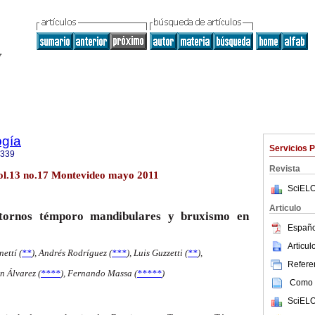
ogía
Servicios 
9339
Revista
ol.13 no.17 Montevideo mayo 2011
SciELO
Articulo
stornos témporo mandibulares y bruxismo en
Españo
Articu
ettí (
**
),
Andrés Rodríguez (
***
), Luis Guzzetti (
**
),
Referen
 Álvarez (
****
),
Fernando Massa (
*****
)
Como c
SciELO