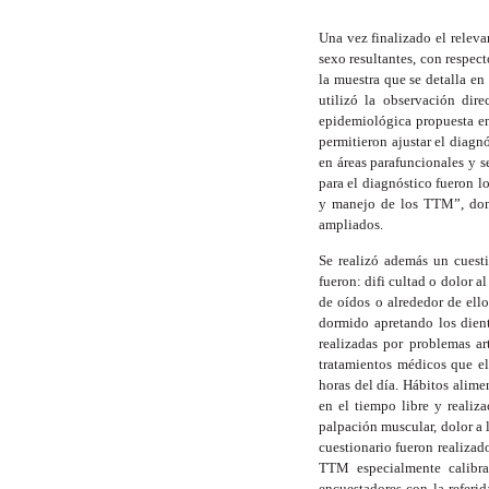
Una vez finalizado el releva
sexo resultantes, con respec
la muestra que se detalla en
utilizó la observación dir
epidemiológica propuesta e
permitieron ajustar el diagn
en áreas parafuncionales y 
para el diagnóstico fueron 
y manejo de los TTM”, don
ampliados.
Se realizó además un cuestio
fueron: difi cultad o dolor a
de oídos o alrededor de ell
dormido apretando los dient
realizadas por problemas a
tratamientos médicos que el 
horas del día. Hábitos alimen
en el tiempo libre y realiz
palpación muscular, dolor a 
cuestionario fueron realizad
TTM especialmente calibrad
encuestadores con la referid