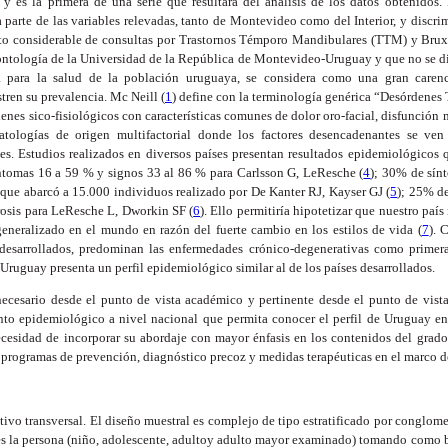
”
y es la primera de una serie que resultará del análisis de los datos obtenidos.
 parte de las variables relevadas, tanto de Montevideo como del Interior, y discr
to considerable de consultas por Trastornos Témporo Mandibulares (TTM) y Brux
dontología de la Universidad de la República de Montevideo-Uruguay y que no se d
 para la salud de la población uruguaya, se considera como una gran carenc
ren su prevalencia. Mc Neill (
1
) define con la terminología genérica “Desórdene
nes sico-fisiológicos con características comunes de dolor oro-facial, disfunción
atologías de origen multifactorial donde los factores desencadenantes se ven
es. Estudios realizados en diversos países presentan resultados epidemiológicos
síntomas 16 a 59 % y signos 33 al 86 % para Carlsson G, LeResche (
4
); 30% de sín
 que abarcó a 15.000 individuos realizado por De Kanter RJ, Kayser GJ (
5
); 25% de
rosis para LeResche L, Dworkin SF (
6
). Ello permitiría hipotetizar que nuestro paí
neralizado en el mundo en razón del fuerte cambio en los estilos de vida (
7
). 
desarrollados, predominan las enfermedades crónico-degenerativas como primera
Uruguay presenta un perfil epidemiológico similar al de los países desarrollados.
ecesario desde el punto de vista académico y pertinente desde el punto de vista
nto epidemiológico a nivel nacional que permita conocer el perfil de Uruguay en 
necesidad de incorporar su abordaje con mayor énfasis en los contenidos del grado
 programas de prevención, diagnóstico precoz y medidas terapéuticas en el marco de
ptivo transversal. El diseño muestral es complejo de tipo estratificado por conglom
es la persona (niño, adolescente, adultoy adulto mayor examinado) tomando como b