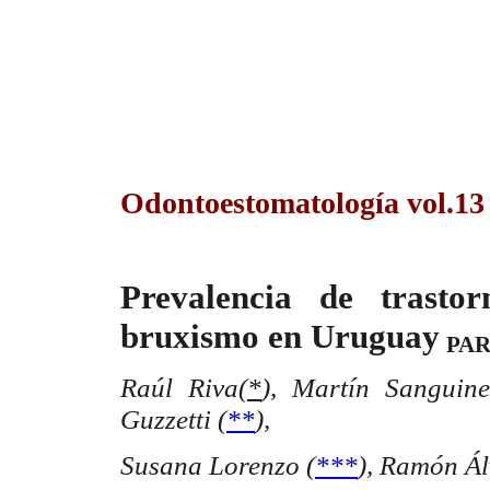
Odontoestomatología vol.13
Prevalencia de trasto
bruxismo en Uruguay
PA
Raúl Riva(
*
),
Martín Sanguinet
Guzzetti (
**
),
Susana Lorenzo (
***
),
Ramón Álv