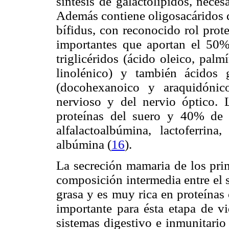
síntesis de galactolípidos, neces
Además contiene oligosacáridos q
bífidus, con reconocido rol prote
importantes que aportan el 50%
triglicéridos (ácido oleico, palmí
linolénico) y también ácidos 
(docohexanoico y araquidónico
nervioso y del nervio óptico.
proteínas del suero y 40% de c
alfalactoalbúmina, lactoferrin
albúmina (
16
)
.
La secreción mamaria de los pri
composición intermedia entre el 
grasa y es muy rica en proteína
importante para ésta etapa de vi
sistemas digestivo e inmunitario