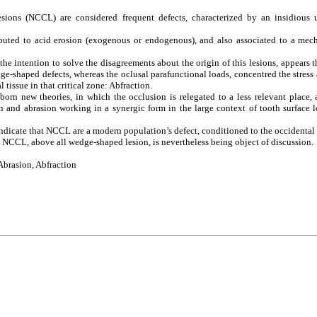
esions (NCCL) are considered frequent defects, characterized by an insidious u
tributed to acid erosion (exogenous or endogenous), and also associated to a mech
the intention to solve the disagreements about the origin of this lesions, appears t
e-shaped defects, whereas the oclusal parafunctional loads, concentred the stress a
 tissue in that critical zone: Abfraction.
rn new theories, in which the occlusion is relegated to a less relevant place, a
n and abrasion working in a synergic form in the large context of tooth surface 
dicate that NCCL are a modern population’s defect, conditioned to the occidental w
e NCCL, above all wedge-shaped lesion, is nevertheless being object of discussi
brasion, Abfraction