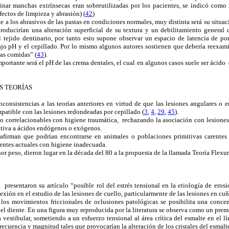
minar manchas extrínsecas eran sobreutilizadas por los pacientes, se indicó co
efectos de limpieza y abrasión) (
42
)
nte a los abrasivos de las pastas en condiciones normales, muy distinta será su situ
roducirían una alteración superficial de su textura y un debilitamiento general 
l tejido dentinario, por tanto esto supone observar un espacio de latencia de po
jo pH y el cepillado. Por lo mismo algunos autores sostienen que debería reexami
as comidas” (
43
).
ortante será el pH de las crema dentales, el cual en algunos casos suele ser ácido (
S TEORÍAS
consistencias a las teorías anteriores en virtud de que las lesiones angulares o 
mpatible con las lesiones redondeadas por cepillado (
3
,
4
,
29
,
45
).
o correlacionables con higiene traumática, rechazando la asociación con lesiones
itiva a ácidos endógenos o exógenos.
 afirman que podrían encontrarse en animales o poblaciones primitivas carentes
ientes actuales con higiene inadecuada.
r peso, dieron lugar en la década del 80 a la propuesta de la llamada Teoría Flexur
, presentaron su artículo “posible rol del estrés tensional en la etiología de erosi
xión en el estudio de las lesiones de cuello, particularmente de las lesiones en cuñ
los movimientos friccionales de oclusiones patológicas se posibilita una concen
del diente. En una figura muy reproducida por la literatura se observa como un premo
a vestibular, sometiendo a un esfuerzo tensional al área crítica del esmalte en el l
recuencia y magnitud tales que provocarían la alteración de los cristales del esmalte