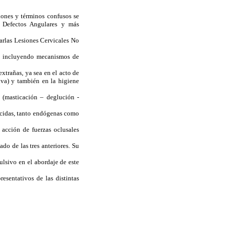
iones y términos confusos se
, Defectos Angulares y más
arlas Lesiones Cervicales No
a, incluyendo mecanismos de
xtrañas, ya sea en el acto de
iva) y también en la higiene
s (masticación – deglución -
ácidas, tanto endógenas como
 acción de fuerzas oclusales
do de las tres anteriores. Su
ulsivo en el abordaje de este
resentativos de las distintas