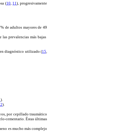
sa (
10
,
11
), progresivamente
87% de adultos mayores de 49
e las prevalencias más bajas
en diagnóstico utilizado (
15
,
1
).
 2
).
vos, por cepillado traumático
melo-cementario. Éstas últimas
nómeno es mucho más complejo