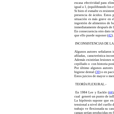
escasa efectividad para eli
igual a 1, (equilibrando los 
Si bien el esmalte es resiste
presencia de ácidos. Estos p
situación es más grave en e
ingestión de alimentos de ba
inmediatamente después de l
En consecuencia otro dato imp
que ello puede suponer (
42
).
INCONSISTENCIAS DE LA
Algunos autores señalaron in
afiladas, característica inco
Además existirían lesiones n
cepillado o con historia pos
Por último algunos autores
higiene dental (
30
) o en pac
Estos juicios de mayor o meno
TEORÍA FLEXURAL.-
En 1984 Lee y Eackle (
44
)
cual generó un punto de infle
La hipótesis supone que en 
tensional a nivel del cuello 
trabajo ve flexionada su car
cargas serían producidas en f