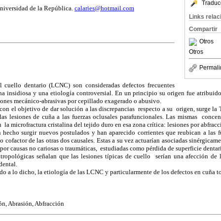
Traduc
niversidad de la República
.
calaries@hotmail.com
Links rela
Compartir
Otros
Otros
Permali
el cuello dentario (LCNC) son consideradas defectos frecuentes
a insidiosa y una etiología controversial. En un principio su origen fue atribuido
iones mecánico-abrasivas por cepillado exagerado o abusivo.
con el objetivo de dar solución a las discrepancias respecto a su origen, surge la 
las lesiones de cuña a las fuerzas oclusales parafuncionales. Las mismas concent
 la microfractura cristalina del tejido duro en esa zona crítica: lesiones por abfracc
n hecho surgir nuevos postulados y han aparecido corrientes que reubican a las f
 cofactor de las otras dos causales. Estas a su vez actuarían asociadas sinérgicam
o por causas no cariosas o traumáticas, estudiadas como pérdida de superficie dentar
ntropológicas señalan que las lesiones típicas de cuello serían una afección d
dental.
o a lo dicho, la etiología de las LCNC y particularmente de los defectos en cuña to
ón, Abrasión, Abfracción