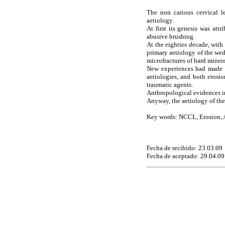
The non carious cervical l
aetiology.
At first its genesis was at
abusive brushing.
At the eighties decade, with 
primary aetiology of the wedg
microfractures of hard mineral
New experiences had made bo
aetiologies, and both erosio
traumatic agents.
Anthropological evidences in
Anyway, the aetiology of th
Key words: NCCL, Erosion, A
Fecha de recibido: 23.03.09
Fecha de aceptado: 29.04.09