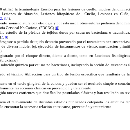
0 utilizó la terminología Erosión para las lesiones de cuello, muchas denominac
a: Lesiones de Abrasión, Lesiones Idiopáticas de Cuello, Lesiones en Cuña
2
,
3
,
4
).
nte nomenclatura con etiología y por esta razón otros autores prefieren denomin
aria Cervical No Cariosa, (PDCNC) (
6
).
io estudio de la pérdida de tejidos duros por causa no bacteriana o traumátic
(
7
,
8
).
esgaste o pérdida de tejido dentario provocado por el rozamiento con sustancias e
s de diversa índole, (ej. ejecución de instrumentos de viento, masticación primit
).
gistrado por el choque directo, diente a diente, tanto en funciones fisiológica
 (bruxismo).
isolución química por causas no bacterianas, incluyendo la acción de sustancias 
do el término Abfracción para un tipo de lesión específica que resultaría de la
te en el tercio gingival de la corona y pueden ser el resultado simple o combina
chamente las acciones clínicas en prevención y tratamiento.
ido nuevas corrientes que desafían los postulados clásicos y han resultado un rev
será el relevamiento de distintos estudios publicados cotejando los artículos rep
llo encontrar la necesaria relación entre causa, prevención y tratamiento.