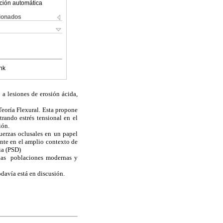
ción automática
cionados
nk
 a lesiones de erosión ácida,
Teoría Flexural. Esta propone
rando estrés tensional en el
ión.
uerzas oclusales en un papel
ente en el amplio contexto de
ia (PSD)
e las poblaciones modernas y
davía está en discusión.