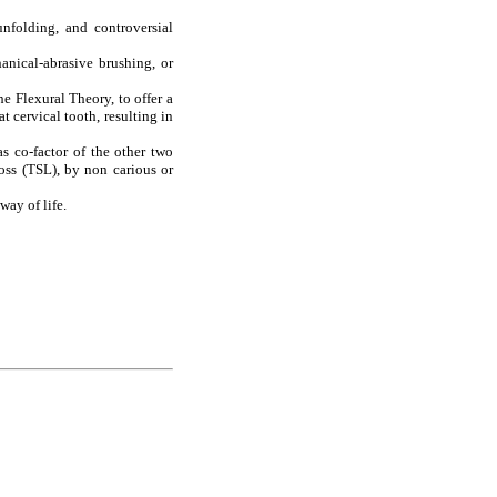
nfolding, and controversial
anical-abrasive brushing, or
he Flexural Theory, to offer a
t cervical tooth, resulting in
s co-factor of the other two
loss (TSL), by non carious or
ay of life.
on.