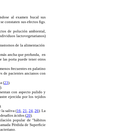
vándose al examen bucal sus
se constaten sus efectos figs.
ctos de polución ambiental,
individuos lactovegetarianos)
trastornos de la alimentación
re más ancha que profunda, en
ue las porta puede tener otros
n menos frecuentes en palatino
res de pacientes ancianos con
a (
23
).
).
resentan con aspecto pulido y
tre ejercida por los tejidos
).
la saliva (
16
,
21
,
24
,
26
). La
desafíos ácidos (
20
).
ilación popular de “hábitos
llamada Pérdida de Superficie
bacteriano.