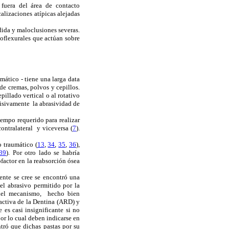
fuera del área de contacto
alizaciones atípicas alejadas
dida y maloclusiones severas.
soflexurales que actúan sobre
mático - tiene una larga data
 de cremas, polvos y cepillos.
pillado vertical o al rotativo
cisivamente la abrasividad de
iempo requerido para realizar
ontralateral y viceversa (
7
).
 traumático (
13
,
34
,
35
,
36
),
39
). Por otro lado se habría
factor en la reabsorción ósea
ente se cree se encontró una
el abrasivo permitido por la
a del mecanismo, hecho bien
iactiva de la Dentina (ARD) y
es casi insignificante si no
or lo cual deben indicarse en
tró que dichas pastas por su