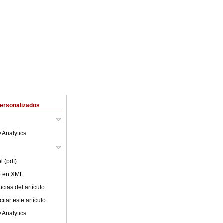
Personalizados
 Analytics
l (pdf)
lo en XML
cias del artículo
itar este artículo
 Analytics