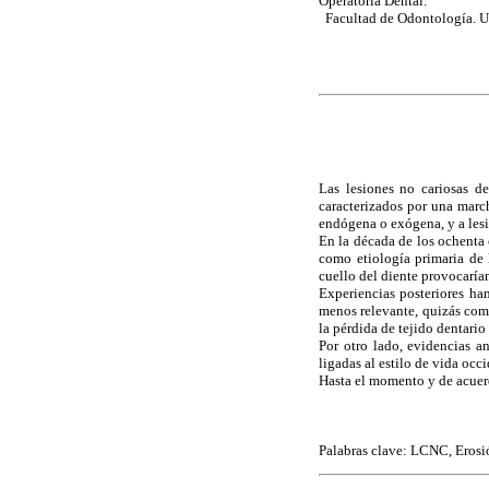
Operatoria Dental.
Facultad de Odontología. U
Las lesiones no cariosas d
caracterizados por una march
endógena o exógena, y a les
En la década de los ochenta 
como etiología primaria de 
cuello del diente provocarían
Experiencias posteriores ha
menos relevante, quizás como
la pérdida de tejido dentari
Por otro lado, evidencias a
ligadas al estilo de vida occi
Hasta el momento y de acuerd
Palabras clave: LCNC, Erosi