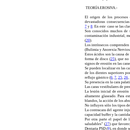
TEORÍA EROSIVA.-
El origen de los procesos 
devastadoras consecuencias 
7
y
8
. En este caso se las cla
Son conocidos muchos de su
contaminación industrial, m
(
20
).
Los intrínsecos comprenden a
(Bulimia y Anorexia Nerviosa
Estos ácidos son la causa de
forma de disco (
25
), que no
signos de erosión en las cara
Se pueden localizar en las ca
de los dientes superiores po
reflujo gástrico (
6
,
7
,
25
,
26
,
Su presencia en la cara palat
Las caras vestibulares de pre
La lesión inicial de erosión
altamente glaseado. Para es
blandos, la acción de los abr
No influyen sólo los tipos de
La contracara del agente inju
capacidad buffer y la cantid
Por otra parte el papel de
saludables” (
27
) que favore
Dentaria PSD (
9
), en donde s