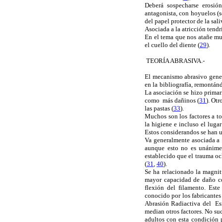
Deberá sospecharse erosió
antagonista, con hoyuelos (s
del papel protector de la sali
Asociada a la atricción tend
En el tema que nos atañe muc
el cuello del diente (
29
).
TEORÍA ABRASIVA.-
El mecanismo abrasivo genera
en la bibliografía, remontánd
La asociación se hizo primar
como más dañinos (
31
). Otr
las pastas (
33
).
Muchos son los factores a to
la higiene e incluso el lugar
Estos considerandos se han u
Va generalmente asociada a 
aunque esto no es unánime
establecido que el trauma oc
(
31
,
40
).
Se ha relacionado la magnit
mayor capacidad de daño con
flexión del filamento. Est
conocido por los fabricantes
Abrasión Radiactiva del Esm
median otros factores. No su
adultos con esta condición 