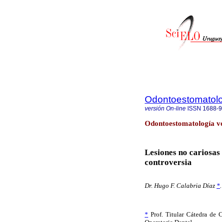
Odontoestomatol
versión On-line
ISSN
1688-
Odontoestomatología v
Lesiones no cariosas
controversia
Dr. Hugo F. Calabria Díaz
*
.
*
Prof. Titular Cátedra de C