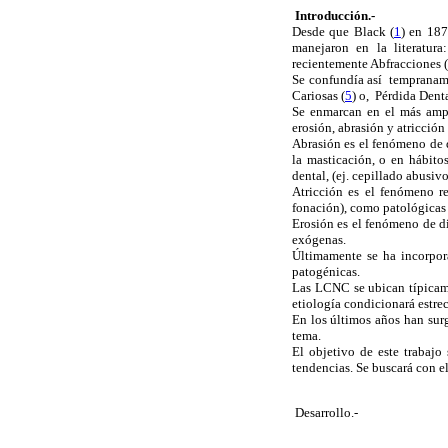
Introducción.-
Desde que Black (
1
) en 187
manejaron en la literatur
recientemente Abfracciones (
Se confundía así tempraname
Cariosas (
5
) o, Pérdida Dent
Se enmarcan en el más ampl
erosión, abrasión y atricción 
Abrasión es el fenómeno de d
la masticación, o en hábito
dental, (ej. cepillado abusivo
Atricción es el fenómeno re
fonación), como patológicas
Erosión es el fenómeno de d
exógenas.
Últimamente se ha incorpora
patogénicas.
Las LCNC se ubican típicamen
etiología condicionará estre
En los últimos años han surg
tema.
El objetivo de este trabajo 
tendencias. Se buscará con e
Desarrollo.-