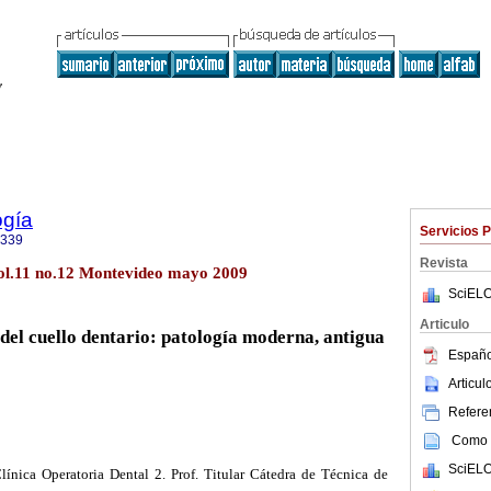
ogía
Servicios 
9339
Revista
ol.11 no.12 Montevideo mayo 2009
SciELO
Articulo
 del cuello dentario: patología moderna, antigua
Españo
Articu
Referen
Como c
SciELO
línica Operatoria Dental 2. Prof. Titular Cátedra de Técnica de