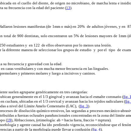
 ubicada en el cuello del diente, de origen no microbiano, de marcha lenta e insidio
ta su frecuencia con la edad del paciente (
13
).
 Hallaron lesiones manifiestas (de 1mm o más) en 20% de adultos jóvenes, y en 
un total de 900 dentistas, solo encontraron un 5% de lesiones mayores de 1mm (d
 250 estudiantes y en 122 de ellos observaron por lo menos una lesión.
r la diferente manera de seleccionar los grupos de estudio y por el tipo de exam
a su frecuencia y gravedad con la edad.
 en caras vestibulares y con mucha menor frecuencia en las linguales.
 premolares y primeros molares y luego a incisivos y caninos.
iente suelen agruparse genéricamente en tres categorías:
bican generalmente en el 1/3 gingival y avanzan hacia el esmalte coronario (
fig. 
n cuchara, ubicadas en el 1/3 cervical y avanzan hacia los tejidos radiculares (
fig.
adas a nivel del Límite Amelo Cementario (LAC), (
fig. 3
).
procesos de disolución químico-erosivos, las segundas a procesos mecánico-abrasi
atribuídas a fuerzas oclusales parafuncionales concentradas en la zona del limite a
ppo (
19
), Abfracciones, (etimología: ab = hacia fuera, fraccio = ruptura).
 morfología y agente causal ha ido perdiendo vigencia, reconociéndose que el fe
erencias a partir de la morfología puede llevar a confusión (
fig. 4
).