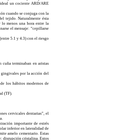
mo ideal un cociente ARD/ARE
ación cuando se conjuga con la
del tejido. Naturalmente ésta
r lo menos una hora entre la
narse el mensaje: “cepillarse
entre 5.1 y 4.3) con el riesgo
en cuña terminaban en aristas
 gingivales por la acción del
 de los hábitos modernos de
al (TF).
ones cervicales dentarias”, el
a.
tración importante de estrés
lar inferior en lateralidad de
ímite amelo cementario. Estas
: disrupción cristalina. Estos