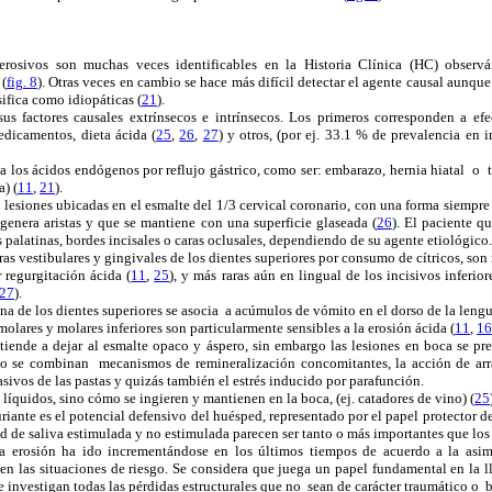
erosivos son muchas veces identificables en la Historia Clínica (HC) obser
(
fig. 8
). Otras veces en cambio se hace más difícil detectar el agente causal aunque 
sifica como idiopáticas (
21
).
s factores causales extrínsecos e intrínsecos. Los primeros corresponden a efe
edicamentos, dieta ácida (
25
,
26
,
27
) y otros, (por ej. 33.1 % de prevalencia en 
 los ácidos endógenos por reflujo gástrico, como ser: embarazo, hernia hiatal o 
) (
11
,
21
).
 lesiones ubicadas en el esmalte del 1/3 cervical coronario, con una forma siemp
 genera aristas y que se mantiene con una superficie glaseada (
26
). El paciente q
s palatinas, bordes incisales o caras oclusales, dependiendo de su agente etiológico.
ras vestibulares y gingivales de los dientes superiores por consumo de cítricos, so
r regurgitación ácida (
11
,
25
), y más raras aún en lingual de los incisivos inferio
27
).
ina de los dientes superiores se asocia a acúmulos de vómito en el dorso de la lengu
molares y molares inferiores son particularmente sensibles a la erosión ácida (
11
,
16
 tiende a dejar al esmalte opaco y áspero, sin embargo las lesiones en boca se p
to se combinan mecanismos de remineralización concomitantes, la acción de arras
asivos de las pastas y quizás también el estrés inducido por parafunción.
 líquidos, sino cómo se ingieren y mantienen en la boca, (ej. catadores de vino) (
25
riante es el potencial defensivo del huésped, representado por el papel protector de 
ad de saliva estimulada y no estimulada parecen ser tanto o más importantes que los 
 la erosión ha ido incrementándose en los últimos tiempos de acuerdo a la asim
cen las situaciones de riesgo. Se considera que juega un papel fundamental en la 
e investigan todas las pérdidas estructurales que no sean de carácter traumático o 