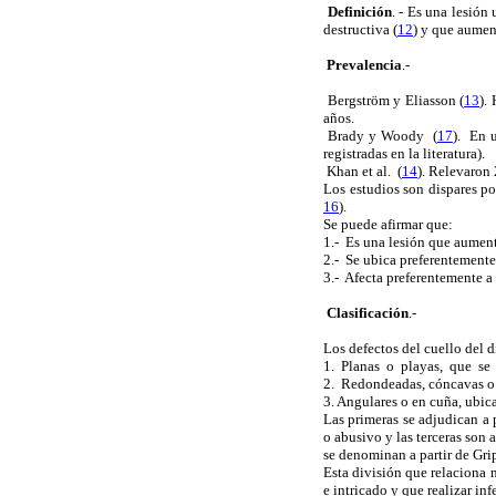
Definición
. - Es una lesión
destructiva (
12
) y que aumen
Prevalencia
.-
Bergström y Eliasson (
13
).
años.
Brady y Woody (
17
). En 
registradas en la literatura).
Khan et al. (
14
). Relevaron
Los estudios son dispares po
16
).
Se puede afirmar que:
1.- Es una lesión que aument
2.- Se ubica preferentemente
3.- Afecta preferentemente a
Clasificación
.-
Los defectos del cuello del d
1. Planas o playas, que se u
2. Redondeadas, cóncavas o e
3. Angulares o en cuña, ubic
Las primeras se adjudican a 
o abusivo y las terceras son 
se denominan a partir de Gri
Esta división que relaciona
e intricado y que realizar inf