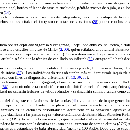
n ácida cuando aparezcan caras oclusales redondeadas, romas, con desgastes 
cuppings), bordes afilados de esmalte traslucido, pérdida masiva de tejido, o en loc
va (
14
).
ría efectos dramáticos en el sistema estomatognático, causando el colapso de la mor
hos autores señalan el sinergismo con factores abrasivos (
28
) y otros con los ten
do por un cepillado vigoroso y exagerado, - cepillado abusivo, neurótico, o trau
ose a los estudios in vitro de Miller (
2
,
90
), quien señalaba el potencial abrasivo
iamente con el cepillado horizontal (
30
). Otros autores sin embargo señalaron al ce
o artículo señaló que la técnica de cepillado no influiría (
32
), aunque sí lo haría de
mar en cuenta, siendo fundamentales: la presión ejercida, la frecuencia diaria, el t
 de inicio (
32
). Los individuos diestros afectarían más su hemiarcada izquierda c
sado con fines de diagnóstico diferencial (
7
,
13
,
30
,
75
).
un fenómeno de recesión gingival, el mismo se puede correlacionar con cepillado
 (
38
) manteniendo esta condición como de difícil correlación etiopatogénica (
lusal no causaría lesiones de tejidos blandos y se discutiría su importancia como co
ud del desgaste con la dureza de las cerdas (
41
) y en contra de lo que generalm
 cepillos blandos. El autor lo explica por el mayor contacto superficial con 
e abrasivo es un elemento absolutamente definitorio en la capacidad agresiv
 que clasifican a las pastas según valores estándares de abrasividad: Abrasión Rad
alte (ARE). Es admitido sin embargo que la posibilidad de abrasión del esmalte 
cedería lo mismo con la dentina expuesta por el aumento de corona clínica (ACC) p
pastas con estándares de baja abrasividad (menor a 100 ARD). Dado que se encon