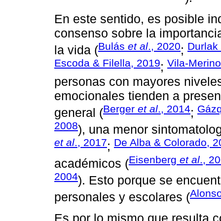
En este sentido, es posible in
consenso sobre la importancia
Bulás
et al
., 2020
Durlak
la vida (
;
Escoda & Filella, 2019
Vila-Merin
;
personas con mayores niveles 
emocionales tienden a presen
Berger
et al
., 2014
Gáz
general (
;
2008
), una menor sintomatolog
et al
., 2017
De Alba & Colorado, 2
;
Eisenberg
et al
., 2
académicos (
2004
). Esto porque se encuent
Alons
personales y escolares (
Es por lo mismo que resulta 