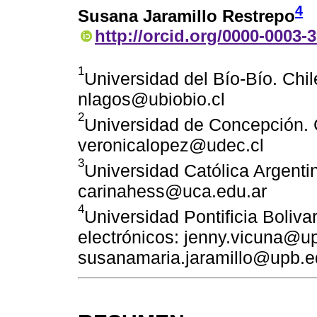
4
Susana Jaramillo Restrepo
http://orcid.org/0000-0003-
1
Universidad del Bío-Bío. Chil
nlagos@ubiobio.cl
2
Universidad de Concepción. C
veronicalopez@udec.cl
3
Universidad Católica Argentin
carinahess@uca.edu.ar
4
Universidad Pontificia Boliv
electrónicos: jenny.vicuna@u
susanamaria.jaramillo@upb.e