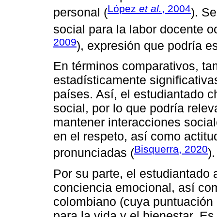
López
et al.
, 2004
personal (
). S
social para la labor docente o
2009
), expresión que podría es
En términos comparativos, ta
estadísticamente significativas
países. Así, el estudiantado 
social, por lo que podría rel
mantener interacciones socia
en el respeto, así como actit
Bisquerra, 2020
pronunciadas (
).
Por su parte, el estudiantado
conciencia emocional, así com
colombiano (cuya puntuación 
para la vida y el bienestar. E