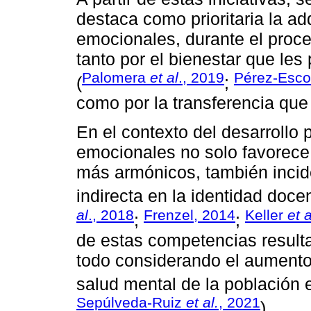
destaca como prioritaria la a
emocionales, durante el proce
tanto por el bienestar que les
Palomera
et al
., 2019
Pérez-Esc
(
;
como por la transferencia que
En el contexto del desarrollo
emocionales no solo favorece
más armónicos, también incid
indirecta en la identidad docen
al
., 2018
Frenzel, 2014
Keller
et a
;
;
de estas competencias resulta
todo considerando el aumento
salud mental de la población 
Sepúlveda-Ruiz
et al.
, 2021
).