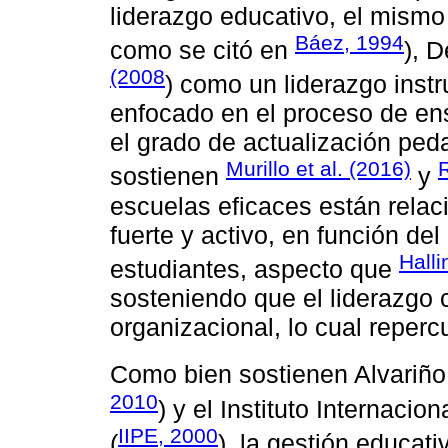
liderazgo educativo, el mism
Báez, 1994
como se citó en
), 
(2008
) como un liderazgo instru
enfocado en el proceso de en
el grado de actualización ped
Murillo et al. (2016)
R
sostienen
y
escuelas eficaces están relac
fuerte y activo, en función d
Hall
estudiantes, aspecto que
sosteniendo que el liderazgo 
organizacional, lo cual repercu
Como bien sostienen Alvariño 
2010
) y el Instituto Internaci
IIPE, 2000
(
), la gestión educat