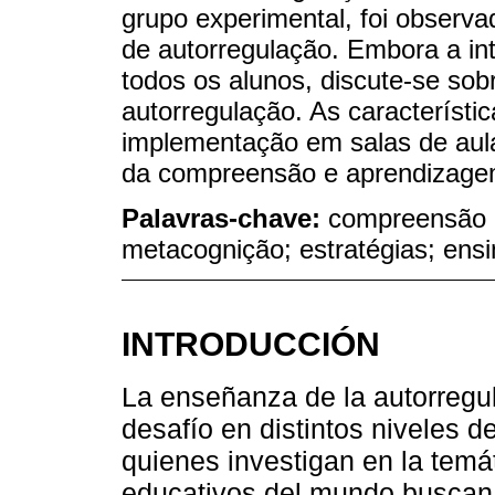
grupo experimental, foi observa
de autorregulação. Embora a in
todos os alunos, discute-se sobr
autorregulação. As característi
implementação em salas de aul
da compreensão e aprendizagem
Palavras-chave:
compreensão l
metacognição; estratégias; ens
INTRODUCCIÓN
La enseñanza de la autorregul
desafío en distintos niveles d
quienes investigan en la temát
educativos del mundo buscan 