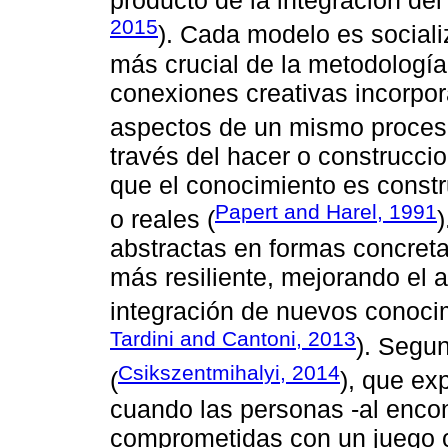
producto de la integración de
2015
). Cada modelo es social
más crucial de la metodología,
conexiones creativas incorpo
aspectos de un mismo proces
través del hacer o construcci
que el conocimiento es const
Papert and Harel, 1991
o reales (
abstractas en formas concret
más resiliente, mejorando el 
integración de nuevos conoci
Tardini and Cantoni, 2013
). Segun
Csikszentmihalyi, 2014
(
), que ex
cuando las personas -al enco
comprometidas con un juego o 