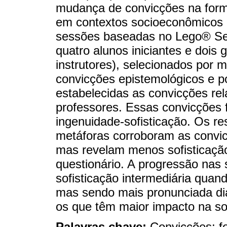
mudança de convicções na forma
em contextos socioeconômicos 
sessões baseadas no Lego® Se
quatro alunos iniciantes e dois
instrutores), selecionados por 
convicções epistemológicos e po
estabelecidas as convicções rela
professores. Essas convicções
ingenuidade-sofisticação. Os r
metáforas corroboram as convic
mas revelam menos sofisticaçã
questionário. A progressão nas 
sofisticação intermediária quan
mas sendo mais pronunciada dia
os que têm maior impacto na so
Palavras chave:
Convicções; f