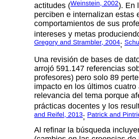
Weinstein, 2002
actitudes (
). En
perciben e internalizan estas 
comportamientos de sus profe
intereses y metas produciend
Gregory and Strambler, 2004
Schu
;
Una revisión de bases de dat
arrojó 591.147 referencias sob
profesores) pero solo 89 pert
impacto en los últimos cuatr
relevancia del tema porque af
prácticas docentes y los resul
and Reifel, 2013
Patrick and Pintr
;
Al refinar la búsqueda incluy
(cambios en las creencias de 