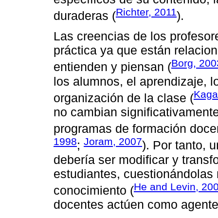
Richter, 2011
duraderas (
).
Las creencias de los profeso
práctica ya que están relacio
Borg, 200
entienden y piensan (
los alumnos, el aprendizaje, l
Kaga
organización de la clase (
no cambian significativament
programas de formación docen
1998
Joram, 2007
;
). Por tanto, 
debería ser modificar y transf
estudiantes, cuestionándolas 
He and Levin, 20
conocimiento (
docentes actúen como agente