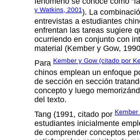
fenómeno se conoce como “la 
y Watkins, 2001
). La combinació
entrevistas a estudiantes chi
enfrentan las tareas sugiere 
ocurriendo en conjunto con in
material (Kember y Gow, 1990
Kember y Gow (citado por K
Para
chinos emplean un enfoque po
de sección en sección trata
concepto y luego memorizándol
del texto.
Kember 
Tang (1991, citado por
estudiantes inicialmente emp
de comprender conceptos pero