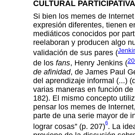
CULTURAL PARTICIPATIV
Si bien los memes de Internet
expresión diferentes, tienen 
mediáticos conocidos por par
reelaboran y producen algo nu
Jenki
validación de sus pares (
20
de los
fans
, Henry Jenkins (
de afinidad
, de James Paul Ge
del aprendizaje informal (...) 
varias maneras en función de 
182). El mismo concepto utili
pensar los memes de Internet
parte de una serie mayor de i
6
lograr cosas” (p. 207)
. La id
proviene de la discusión sobr