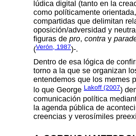
lúdica digital (tanto en la c
como políticamente orientada,
compartidas que delimitan rel
oposición/adversidad y neutra
figuras de
pro
,
contra
y
parade
Verón, 1987
(
)-.
Dentro de esa lógica de confi
torno a la que se organizan l
entendemos que los memes pr
Lakoff (2007
lo que George
) de
comunicación política mediant
la agenda pública de acontec
creencias y verosímiles preex