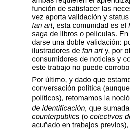
ambas requieren el aprendiza
función de satisfacer las nec
vez aporta validación y status
fan art
, esta comunidad es el
saga de libros o películas. En
darse una doble validación: po
ilustradores de
fan art
y, por o
consumidores de noticias y co
este trabajo no puede corrobor
Por último, y dado que estam
conversación política (aunque
políticos), retomamos la noci
de identificación,
que sumada 
counterpublics
(o
colectivos d
acuñado en trabajos previos),