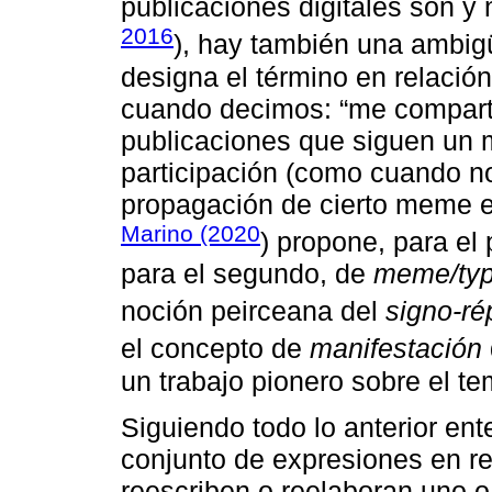
publicaciones digitales son y
2016
), hay también una ambig
designa el término en relació
cuando decimos: “me comparti
publicaciones que siguen un 
participación (como cuando no
propagación de cierto meme en
Marino (2020
) propone, para el
para el segundo, de
meme/ty
noción peirceana del
signo-ré
el concepto de
manifestación
un trabajo pionero sobre el te
Siguiendo todo lo anterior e
conjunto de expresiones en re
reescriben o reelaboran uno o 