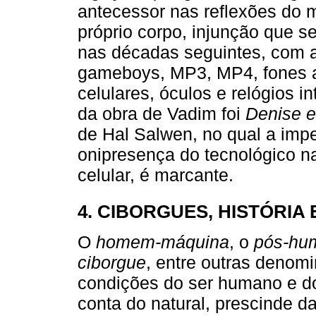
antecessor nas reflexões do 
próprio corpo, injunção que s
nas décadas seguintes, com 
gameboys, MP3, MP4, fones au
celulares, óculos e relógios i
da obra de Vadim foi
Denise 
de Hal Salwen, no qual a impe
onipresença do tecnológico na
celular, é marcante.
4. CIBORGUES, HISTÓRIA 
O
homem-máquina
, o
pós-hu
ciborgue
, entre outras denom
condições do ser humano e d
conta do natural, prescinde d