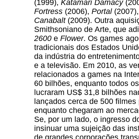
(1999),
Katamari Damacy
(20
Fortress
(2006),
Portal
(2007)
Canabalt
(2009). Outra aquisi
Smithsoniano de Arte, que a
2600
e
Flower
. Os games ago
tradicionais dos Estados Unid
da indústria do entreteniment
e a televisão. Em 2010, as ve
relacionados a games na Inte
60 bilhões, enquanto todos o
lucraram US$ 31,8 bilhões n
lançados cerca de 500 filmes 
enquanto chegaram ao merca
Se, por um lado, o ingresso 
insinuar uma sujeição das inst
de grandes corporações trans