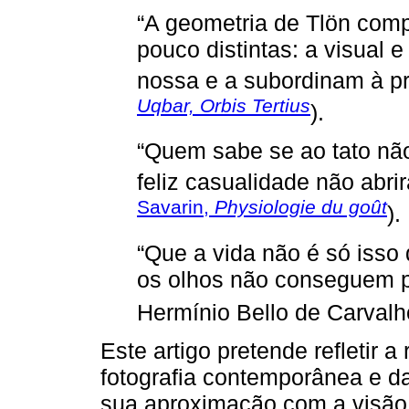
“A geometria de Tlön com
pouco distintas: a visual e
nossa e a subordinam à pri
Uqbar, Orbis Tertius
).
“Quem sabe se ao tato nã
feliz casualidade não abri
Savarin,
Physiologie du goût
).
“Que a vida não é só iss
os olhos não conseguem pe
Hermínio Bello de Carval
Este artigo pretende refletir a
fotografia contemporânea e d
sua aproximação com a visão,