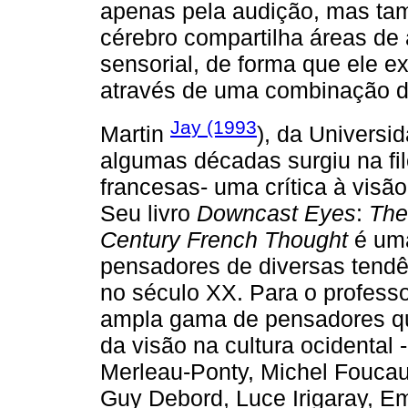
apenas pela audição, mas tamb
cérebro compartilha áreas de
sensorial, de forma que ele e
através de uma combinação d
Jay (1993
Martin
), da Universi
algumas décadas surgiu na fil
francesas- uma crítica à visã
Seu livro
Downcast Eyes
:
The
Century French Thought
é uma
pensadores de diversas tendê
no século XX. Para o professo
ampla gama de pensadores q
da visão na cultura ocidental 
Merleau-Ponty, Michel Foucaul
Guy Debord, Luce Irigaray, E