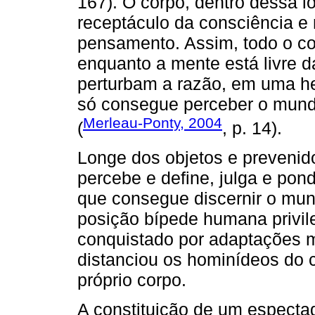
167). O corpo, dentro dessa ló
receptáculo da consciência e 
pensamento. Assim, todo o cor
enquanto a mente está livre d
perturbam a razão, em uma he
só consegue perceber o mun
Merleau-Ponty, 2004
(
, p. 14).
Longe dos objetos e prevenido
percebe e define, julga e pond
que consegue discernir o mun
posição bípede humana privi
conquistado por adaptações 
distanciou os hominídeos do 
próprio corpo.
A constituição de um especta