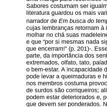
Sabores costumam ser igualm
literatura guardou os mais va
narrador de
Em busca do tem
cujas lembranças retornam à 
molhar no chá suas madelein
e que “por si mesmas nada sig
que encerram!” (p. 201)-. Es
parte, da importância dos se
extremados, olfato, tato, pala
o bem-estar. A incapacidade 
pode levar a queimaduras e h
nos membros costuma provoca
de surdos são corriqueiros; a
podem estar deteriorados e, p
que devem ser ponderados. No