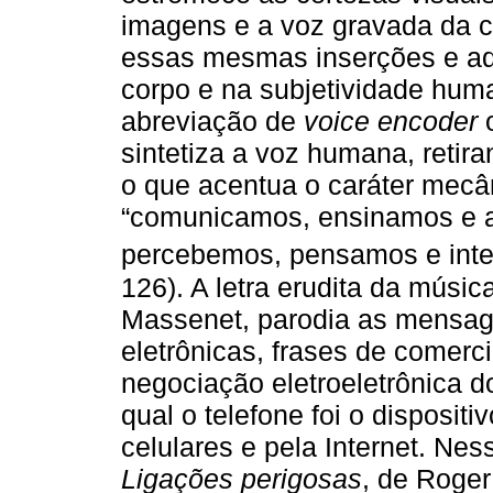
imagens e a voz gravada da c
essas mesmas inserções e aqu
corpo e na subjetividade huma
abreviação de
voice encoder
o
sintetiza a voz humana, retir
o que acentua o caráter mec
“comunicamos, ensinamos e 
percebemos, pensamos e inte
126). A letra erudita da músi
Massenet, parodia as mensag
eletrônicas, frases de comerc
negociação eletroeletrônica d
qual o telefone foi o disposit
celulares e pela Internet. Nes
Ligações perigosas
, de Roger