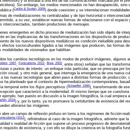
y la televisión) y la entrada a una era de las comunicaciones marcada por el pre
n, etcétera). Sin embargo, los medios mencionados no han desaparecido, sino
Carlón & Scolari, 2009
diática
(
) donde coexisten y se interrelacionan modalidades
rmas de mediatizaciones no centralizadas y de tipo horizontal o interconectad
permitido, a su vez, establecer nuevas formas de relacionarse con el espacio 
os interconectados, también productores de mensajes.
enes emergentes en dicho proceso de mediatización han sido objeto de inter
e en las implicancias de las transformaciones en los dispositivos de produ
amiento de los nuevos dispositivos mediáticos es condición ineludible para des
s efectos socioculturales ligados a las imágenes que producen, las formas de
s modalidades de visionados que habilitan.
obre los cambios tecnológicos en los modos de producir imágenes, algunos au
obins, 1997
Fontcuberta, 2012
Brea, 2002
;
;
, entre otros) señalan que las transfor
sturas o puntos de interés: un enfoque más particular, que se preocupa por lo
ación visual; y otro más general, que interroga la emergencia de una nueva cul
 las nuevas tecnologías que abren paso a distintas formas de producción, c
e ha planteado que el contexto de hipermediatización contemporánea, basada 
Schaeffer, 1990
cia temporal entre los
flujos perceptivos
(
), transformando de es
recepción que caracterizó a la modernidad. Al mismo tiempo que se cuestiona e
 ejemplo, han puesto en discusión a la imagen fotográfica, la cual empieza 
arlón, 2016
) y, por lo tanto, ya no promueve la certidumbre de existencia del
rea
pueden alterarse las imágenes.
abre un campo de reflexión profuso en torno a los regímenes de ficción-realid
ontcuberta (2012
), refiriéndose al caso de la imagen fotográfica, advierte que la 
alidad
o
realidad de ficción
que supone un proceso progresivo de desmaterializ
n requisito de existencia, y con ello se diluye la creencia en la fotografía fu