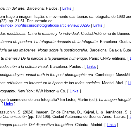
el fin del arte
. Barcelona: Paidós. [
Links
]
gem-traço à imagem-ficção: o movimento das teorias da fotografia de 1980 a
(22), pp. 31-51. Recuperado de:
uel/index.php/discursosfotograficos/article/view/30295
[
Links
]
das mediáticas. Entre lo masivo y lo individual
. Ciudad Autónoma de Buenos A
cámara de pandora. La fotografía después de la fotografía
. Barcelona: Gustav
furia de las imágenes. Notas sobre la postfotografía
. Barcelona: Galaxia Gute
 tu mèmes? De la parodie à la pandémie numérique
. Paris: CNRS éditions. [
roducción a la cultura visual
. Barcelona: Paidós . [
Links
]
onfiguredeyes: visual truth in the post-photographic era
. Cambridge: MassMit
cas artísticas en Internet en la época de las redes sociales
. Madrid: Akal. [
L
otography
. New York: WW Norton & Co. [
Links
]
guirá conmoviendo una fotografía? En Lister, Martin (ed.).
La imagen fotográfi
. [
Links
]
azzuchini, S. (2024). Imagen. En de Charras, D., Kejval, L. & Hernández, S. 
 la Comunicación
(pp. 193-196). Ciudad Autónoma de Buenos Aires: Taurus. [
imagen precaria. Del dispositivo fotográfico
. Cátedra: Madrid. [
Links
]