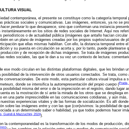
CULTURA VISUAL
iedad contemporánea, el presente se constituye como la categoría temporal po
ntas prácticas sociales y comunicativas. Las imágenes, entonces, ya no se p
a
hacer perdurar
lo que desaparece, sino que conforman una instancia presente
 instantáneamente en los sitios de redes sociales de Internet. Aquí nos refer
 periodísticos o de actualidad pública (imágenes que antaño hacían circular
ién en un plano de imágenes creadas por los propios sujetos/usuarios de pla
icipación que ellas mismas habilitan. Con ello, la distancia temporal entre e
dición y su puesta en circulación se acorta y, por lo tanto, puede plantearse
e producción y de recepción de dichas imágenes. Se trata de imágenes produc
las redes sociales, las que le dan a su vez un contexto de lectura: comentario
 ese modo circulan en las distintas plataformas digitales, que les brindan un
a posibilidad de la intervención de otros usuarios conectados. Se trata, como
 conversacionales. De este modo, esta particular cultura visual impulsa a 
Prada,
meteurs
, donde se intensifica la
autorrepresentación del propio cuerpo
(
a posibilidad misma del error o de la imprecisión en el registro, dando lugar
cuenta es la mostración de sí ante la mirada de los otros que se despliega en l
o en una parte imprescindible en las comunicaciones cotidianas, y aún más,
 nuestras experiencias vitales y de las formas de socialización. Es allí don
exión sobre las imágenes
entre
y
con
las que (con)vivimos: la posibilidad de que
ociada a un determinado saber o habilidad, ya que todos podemos hacer imá
s, Guindi & Mazzuchini, 2024
).
en la contemporaneidad es la transformación de los modos de producción, dis
 2002
) y los cambios en la relación entre arte y medios de comunicación social. 