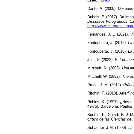
Chile. [
Links
]
Danto, A. (2009).
Después d
Dubois, P. (2017). Da ima
Discursos Fotográficos
,
13
http://www.uel.br/revistas/
Fernández, J. L. (2021).
Vi
Fontcuberta, J. (2012).
La 
Fontcuberta, J. (2016).
La 
Jost, F. (2022).
Est-ce que
Mirzoeff, N. (2003).
Una int
Mitchell, W. (1992).
Therec
Prada, J. M. (2012).
Prácti
Ritchin, F. (2010).
AfterPh
Robins, K. (1997). ¿Nos se
49-75). Barcelona: Paidós 
Santos, F., Guindi, B. & M
crítico de las Ciencias de
Schaeffer, J-M. (1990).
La 