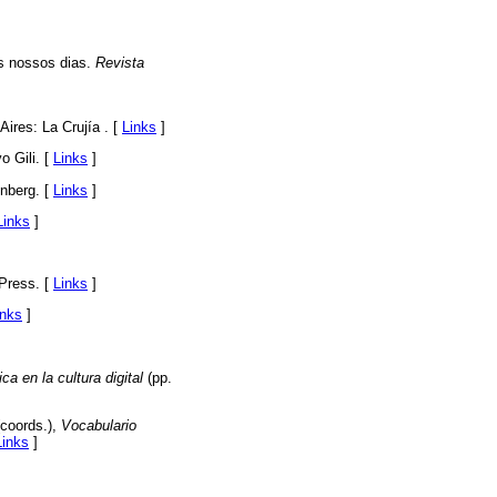
os nossos dias.
Revista
ires: La Crujía . [
Links
]
o Gili. [
Links
]
nberg. [
Links
]
Links
]
Press. [
Links
]
inks
]
ca en la cultura digital
(pp.
(coords.),
Vocabulario
Links
]