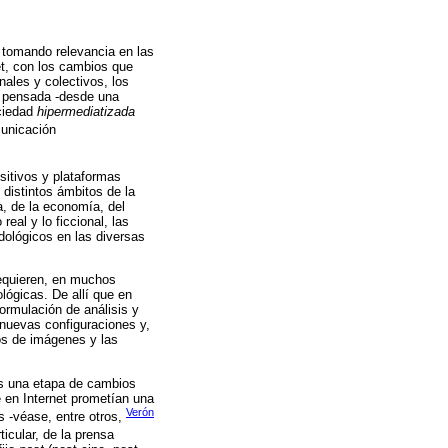
 tomando relevancia en las
net, con los cambios que
nales y colectivos, los
o pensada -desde una
ociedad
hipermediatizada
municación
sitivos y plataformas
 distintos ámbitos de la
a, de la economía, del
eal y lo ficcional, las
dológicos en las diversas
requieren, en muchos
lógicas. De allí que en
formulación de análisis y
 nuevas configuraciones y,
pos de imágenes y las
mos una etapa de cambios
 en Internet prometían una
Verón
s -véase, entre otros,
icular, de la prensa