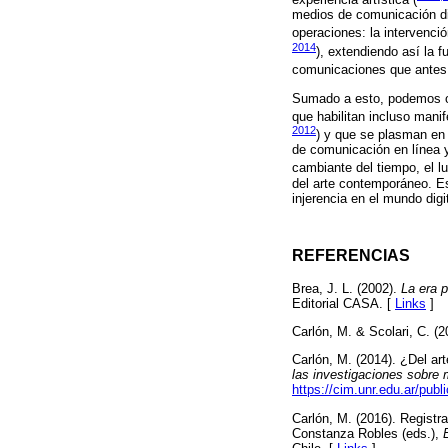
medios de comunicación dig
operaciones: la intervenci
2014
), extendiendo así la 
comunicaciones que antes r
Sumado a esto, podemos obs
que habilitan incluso mani
2012
) y que se plasman en 
de comunicación en línea y
cambiante del tiempo, el l
del arte contemporáneo. Es
injerencia en el mundo digi
REFERENCIAS
Brea, J. L. (2002).
La era 
Editorial CASA. [
Links
]
Carlón, M. & Scolari, C. (
Carlón, M. (2014). ¿Del ar
las investigaciones sobre 
https://cim.unr.edu.ar/pub
Carlón, M. (2016). Registr
Constanza Robles (eds.),