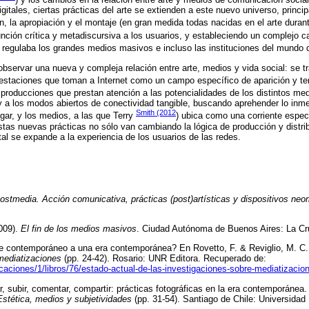
itales, ciertas prácticas del arte se extienden a este nuevo universo, princi
ón, la apropiación y el montaje (en gran medida todas nacidas en el arte dura
función crítica y metadiscursiva a los usuarios, y estableciendo un complejo 
egulaba los grandes medios masivos e incluso las instituciones del mundo de
ervar una nueva y compleja relación entre arte, medios y vida social: se t
festaciones que toman a Internet como un campo específico de aparición y te
producciones que prestan atención a las potencialidades de los distintos med
 a los modos abiertos de conectividad tangible, buscando aprehender lo inmed
Smith (2012
ugar, y los medios, a las que Terry
) ubica como una corriente especí
tas nuevas prácticas no sólo van cambiando la lógica de producción y distrib
tal se expande a la experiencia de los usuarios de las redes.
postmedia. Acción comunicativa, prácticas (post)artísticas y dispositivos neo
2009).
El fin de los medios masivos
. Ciudad Autónoma de Buenos Aires: La Cru
te contemporáneo a una era contemporánea? En Rovetto, F. & Reviglio, M. C.
mediatizaciones
(pp. 24-42). Rosario: UNR Editora. Recuperado de:
licaciones/1/libros/76/estado-actual-de-las-investigaciones-sobre-mediatizacio
ar, subir, comentar, compartir: prácticas fotográficas en la era contemporánea
Estética, medios y subjetividades
(pp. 31-54). Santiago de Chile: Universidad 