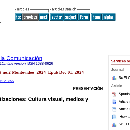
 la Comunicación
Services 
1
On-line version
ISSN
1688-8626
Journal
9 no.2 Montevideo 2024 Epub Dec 01, 2024
SciELO
.19.2.3855
Article
PRESENTACIÓN
Spanis
izaciones: Cultura visual, medios y
Article
Article
How to 
SciELO