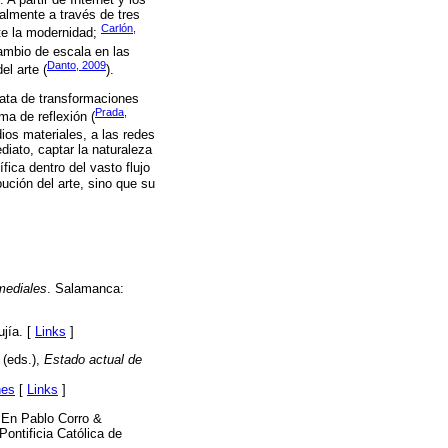
palmente a través de tres
Carlón,
nte la modernidad;
cambio de escala en las
Danto, 2009
l arte (
).
rata de transformaciones
Prada,
ma de reflexión (
ios materiales, a las redes
iato, captar la naturaleza
fica dentro del vasto flujo
ución del arte, sino que su
mediales
. Salamanca:
jía. [
Links
]
 (eds.),
Estado actual de
nes
[
Links
]
. En Pablo Corro &
Pontificia Católica de