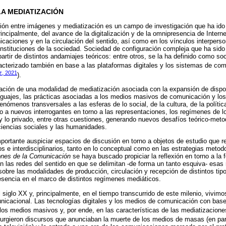
LA MEDIATIZACIÓN
ción entre imágenes y mediatización es un campo de investigación que ha ido
rincipalmente, del avance de la digitalización y de la omnipresencia de Inter
caciones y en la circulación del sentido, así como en los vínculos interperso
stituciones de la sociedad. Sociedad de configuración compleja que ha sid
artir de distintos andamiajes teóricos: entre otros, se la ha definido como s
racterizado también en base a las plataformas digitales y los sistemas de co
z, 2021
).
dación de una modalidad de mediatización asociada con la expansión de dispo
enguajes, las prácticas asociadas a los medios masivos de comunicación y los
enómenos transversales a las esferas de lo social, de la cultura, de la polític
 a nuevos interrogantes en torno a las representaciones, los regímenes de lo r
 y lo privado, entre otras cuestiones, generando nuevos desafíos teórico-meto
 ciencias sociales y las humanidades.
portante auspiciar espacios de discusión en torno a objetos de estudio que 
 e interdisciplinarios, tanto en lo conceptual como en las estrategias metodo
ones de la Comunicación
se haya buscado propiciar la reflexión en torno a la 
 las redes del sentido en que se delimitan -de forma un tanto esquiva- esas
 sobre las modalidades de producción, circulación y recepción de distintos ti
esencia en el marco de distintos regímenes mediáticos.
 siglo XX y, principalmente, en el tiempo transcurrido de este milenio, vivi
nicacional. Las tecnologías digitales y los medios de comunicación con base
los medios masivos y, por ende, en las características de las mediatizacione
surgieron discursos que anunciaban la muerte de los medios de masas (en part