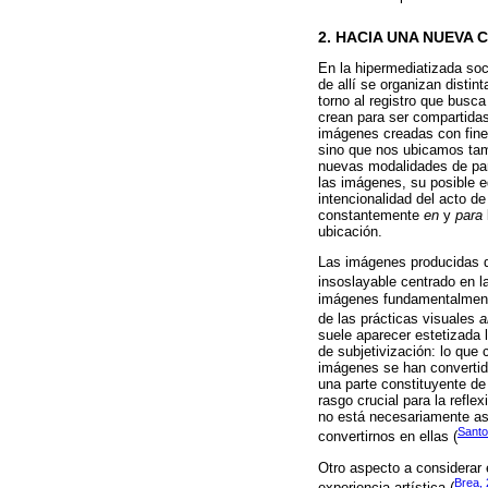
2. HACIA UNA NUEVA 
En la hipermediatizada soc
de allí se organizan disti
torno al registro que busc
crean para ser compartidas
imágenes creadas con fines
sino que nos ubicamos tamb
nuevas modalidades de part
las imágenes, su posible e
intencionalidad del acto d
constantemente
en
y
para
ubicación.
Las imágenes producidas de
insoslayable centrado en l
imágenes fundamentalmente
de las prácticas visuales
a
suele aparecer estetizada l
de subjetivización: lo que 
imágenes se han convertid
una parte constituyente de
rasgo crucial para la refl
no está necesariamente as
Santo
convertirnos en ellas (
Otro aspecto a considerar 
Brea,
experiencia artística (