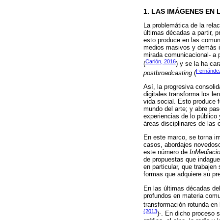
1. LAS IMÁGENES EN 
La problemática de la rela
últimas décadas a partir, p
esto produce en las comuni
medios masivos y demás in
mirada comunicacional- a p
Carlón, 2016
(
) y se la ha ca
Fernánde
postbroadcasting
(
Así, la progresiva consoli
digitales transforma los l
vida social. Esto produce f
mundo del arte; y abre paso
experiencias de lo público
áreas disciplinares de las
En este marco, se torna im
casos, abordajes novedosos
este número de
InMediaci
de propuestas que indaguen
en particular, que trabajen
formas que adquiere su pr
En las últimas décadas del
profundos en materia comu
transformación rotunda en 
(2013
)-. En dicho proceso 