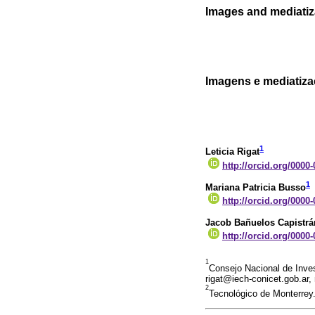
Images and mediatiza
Imagens e mediatizaç
1
Leticia Rigat
http://orcid.org/0000
1
Mariana Patricia Busso
http://orcid.org/0000
Jacob Bañuelos Capistrá
http://orcid.org/0000
1
Consejo Nacional de Inves
rigat@iech-conicet.gob.ar
2
Tecnológico de Monterrey.