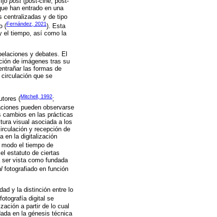
fijo
post
(post-cine, post-
 que han entrado en una
 centralizadas y de tipo
Fernández, 2021
o (
). Esta
y el tiempo, así como la
pelaciones y debates. El
cción de imágenes tras su
entrañar las formas de
 circulación que se
Mitchell, 1992
tores (
;
maciones pueden observarse
s cambios en las prácticas
tura visual asociada a los
irculación y recepción de
en la digitalización
e modo el tiempo de
l estatuto de ciertas
a ser vista como fundada
l
fotografiado en función
ad y la distinción entre lo
fotografía digital se
ación a partir de lo cual
ndada en la génesis técnica