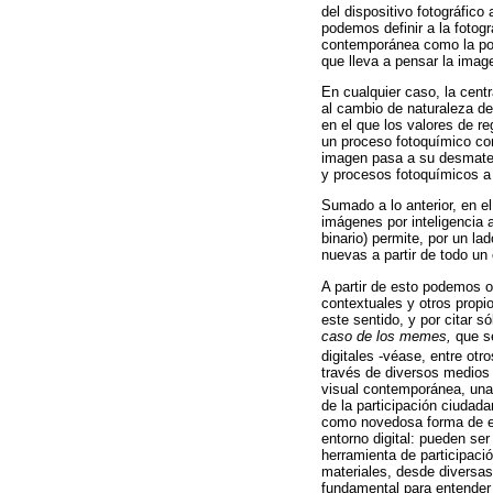
del dispositivo fotográfico
podemos definir a la foto
contemporánea como la pos
que lleva a pensar la imag
En cualquier caso, la centr
al cambio de naturaleza de
en el que los valores de r
un proceso fotoquímico con 
imagen pasa a su desmateri
y procesos fotoquímicos a u
Sumado a lo anterior, en e
imágenes por inteligencia a
binario) permite, por un la
nuevas a partir de todo un 
A partir de esto podemos 
contextuales y otros propi
este sentido, y por citar s
caso de los memes,
que se
digitales -véase, entre otr
través de diversos medios 
visual contemporánea, una 
de la participación ciudad
como novedosa forma de ex
entorno digital: pueden se
herramienta de participaci
materiales, desde diversas 
fundamental para entender 