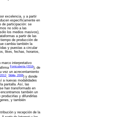
r excelencia, y a partir
roducen específicamente en
 de participación: se
imos no sólo a las
 sólo los medios masivos),
taformas a partir de las
l tiempo de producción de
 que cambia también la
idas y puestas a circular
s, likes, fechas, horarios,
 marco interpretativo
Fontcuberta (2016
 afirma
), de
su vez un acrecentamiento
 2012
Sibilia, 2008
;
) y donde
 así a nuevas modalidades
a pantalla. Así, las
 se han transformado en
de encontramos también un
 producirlas y difundirlas
genes, y también
tribución y recepción de la
A partir de Internet y los