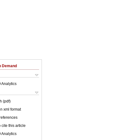
on Demand
 Analytics
h (pdf)
 in xml format
 references
cite this article
 Analytics