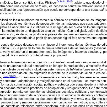
Dubois (2017
 analógico. En un sentido similar, Philippe
) advierte que desde el
grafía como una
captación de lo real
, es necesario centrar la reflexión sobre la f
ibilidad de una representación que puede no corresponder a una cosa
real
, 
en como ficción.
alidad de las discusiones en torno a la pérdida de credibilidad de las imágene
 los dispositivos técnicos de producción de las imágenes que caracterizaro
egistro se asociaban a la cualidad de la imagen de ser
huella
de lo que represe
la mediación de un dispositivo técnico-indicial. Con la digitalización de dich
alización, es decir, de produce el pasaje de una imagen analógica basada en
na imagen constituida a partir de un sensor digital foto sensitivo que regist
l centro de estos debates entra en juego el incremento de las técnicas de edic
rtificial (IA), a partir de lo cual la nueva naturaleza de las imágenes (basada
do, ver y retocar en el mismo momento las imágenes y hacerlas circular; y, po
caudal de información contenido en la propia red.
observar la emergencia de constructos visuales novedosos que ponen en diálo
os de un acervo cultural compartido en los que la producción y circulación
des
ólo un objeto de estudio incluido en este número de I
nMediaciones de la Comu
 han convertido en una expresión relevante de la cultura visual en la era de 
Jost (2023
os,
)-. Su naturaleza hipermediática, intertextual y transmedia le perm
y contextos, adaptándose y resignificándose en el proceso. Los memes son un
forma de comunicación social, política y estética que surge desde la intelige
ana anónima mediante prácticas de apropiación y resignificación. De este mo
presión permite comprender las dinámicas sociales, políticas y comunicacio
r tanto un termómetro de la opinión pública y un espacio de debate y confront
ón ciudadana que desafía los discursos dominantes y el
statu quo
. Su análisis
perspectivas y marcos disciplinares -comunicación, semiótica, arte, cultura v
las complejas relaciones entre tecnología, cultura y sociedad en el mundo 