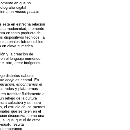
 momento en que no
otografía digital
sino a un
mundo posible
s está en estrecha relación
n a la modernidad, momento
nta en tanto producto de
os dispositivos técnicos, la
 materiales fotosensibles
ra en clave numérica.
ión y la creación de
s en el lenguaje numérico-
r el otro, crear imágenes
go distintos saberes
de abajo
es central. En
nicación, encontramos el
las redes y plataformas
iten transitar fluidamente a
 reflejo de la cultura
ncia colectiva y se nutre
do, el estudio de los memes
nales que se tejen en el
ación discursiva, como una
, al igual que el de otros
isual-, resulta
contemporáneo.