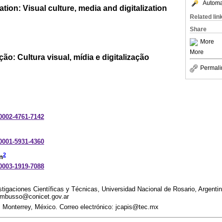
Automat
tion: Visual culture, media and digitalization
Related lin
Share
More
More
ão: Cultura visual, mídia e digitalização
Permali
-0002-4761-7142
-0001-5931-4360
2
n
-0003-1919-7088
tigaciones Científicas y Técnicas, Universidad Nacional de Rosario, Argentin
, mbusso@conicet.gov.ar
 Monterrey, México. Correo electrónico: jcapis@tec.mx