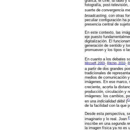
gráfica, el cine, la radio 
fotografía, post-televisió
suerte de
convergencia me
broadcasting
, con otras fo
peculiar configuración ha 
presencia central de sujet
En este contexto, las imág
eje puesto fundamentalment
digitalización. El funcion
generación de sentido y lo
promueven y los tipos o la
En cuanto a los debates s
Mirzoeff, 2003
Ritchin, 2010
R
;
;
a partir de dos grandes po
tradicionales de represent
medios de comunicación y a
imágenes. En ese marco, s
creciente, acorta la distan
producción, circulación y 
imágenes: los cambios, por
C
en una
indicialidad débil
(
de la facilidad con la que 
Desde esta perspectiva, se 
F
imaginario y lo real. Joan
inscribe en una
segunda re
la imagen física ya no es u