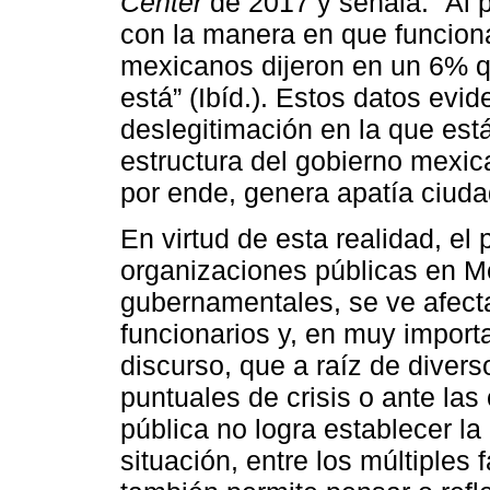
Center
de 2017 y señala: “Al 
con la manera en que funciona
mexicanos dijeron en un 6% q
está” (Ibíd.). Estos datos evid
deslegitimación en la que est
estructura del gobierno mexic
por ende, genera apatía ciud
En virtud de esta realidad, e
organizaciones públicas en M
gubernamentales, se ve afec
funcionarios y, en muy import
discurso, que a raíz de diver
puntuales de crisis o ante las
pública no logra establecer l
situación, entre los múltiples