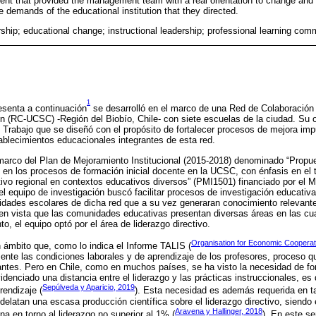
nt that provided the management team with a real orientation to change and 
e demands of the educational institution that they directed.
rship; educational change; instructional leadership; professional learning com
1
esenta a continuación
se desarrolló en el marco de una Red de Colaboración 
 (RC-UCSC) -Región del Biobío, Chile- con siete escuelas de la ciudad. Su ob
 Trabajo que se diseñó con el propósito de fortalecer procesos de mejora imp
tablecimientos educacionales integrantes de esta red.
arco del Plan de Mejoramiento Institucional (2015-2018) denominado “Propu
en los procesos de formación inicial docente en la UCSC, con énfasis en el t
ivo regional en contextos educativos diversos” (PMI1501) financiado por el M
el equipo de investigación buscó facilitar procesos de investigación educativ
dades escolares de dicha red que a su vez generaran conocimiento relevante
 y en vista que las comunidades educativas presentan diversas áreas en las cu
o, el equipo optó por el área de liderazgo directivo.
Organisation for Economic Coopera
n ámbito que, como lo indica el Informe TALIS (
nte las condiciones laborales y de aprendizaje de los profesores, proceso q
antes. Pero en Chile, como en muchos países, se ha visto la necesidad de for
idenciado una distancia entre el liderazgo y las prácticas instruccionales, es 
Sepúlveda y Aparicio, 2019
endizaje (
). Esta necesidad es además requerida en ta
delatan una escasa producción científica sobre el liderazgo directivo, siendo 
Aravena y Hallinger, 2018
a en torno al liderazgo no superior al 1% (
). En este se