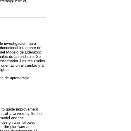
ntreras@ucsc.cl,
de investigación, para
educacional integrante de
 del Modelo de Liderazgo
nales de aprendizaje. Se
nsformador. Los resultados
 orientación al cambio y al
igían.
es de aprendizaje.
m, to guide improvement
rt of a University-School
 model and the
l design was followed
at the plan was an