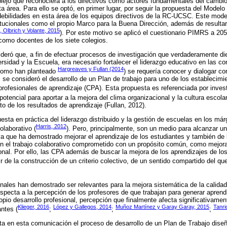
ejo que reconociera a los directivos como actores fundamentales del cambio 
a área. Para ello se optó, en primer lugar, por seguir la propuesta del Modelo
debilidades en esta área de los equipos directivos de la RC-UCSC. Este mode
tucionales como el propio Marco para la Buena Dirección, además de resultar
 Olbrich y Volante, 2015
). Por este motivo se aplicó el cuestionario PIMRS a 2
 como docentes de los siete colegios.
deró que, a fin de efectuar procesos de investigación que verdaderamente d
ersidad y la Escuela, era necesario fortalecer el liderazgo educativo en las c
Hargreaves y Fullan (2014
. Como han planteado
) se requería conocer y dialogar con
 se consideró el desarrollo de un Plan de trabajo para uno de los estableci
profesionales de aprendizaje (CPA). Esta propuesta es referenciada por inv
 potencial para aportar a la mejora del clima organizacional y la cultura escola
to de los resultados de aprendizaje (Fullan, 2012).
sta en práctica del liderazgo distribuido y la gestión de escuelas en los már
Harris, 2012
olaborativo (
). Pero, principalmente, son un medio para alcanzar un
va que ha demostrado mejorar el aprendizaje de los estudiantes y también de
en el trabajo colaborativo comprometido con un propósito común, como mejora
sional. Por ello, las CPA además de buscar la mejora de los aprendizajes de l
ir de la construcción de un criterio colectivo, de un sentido compartido del q
ales han demostrado ser relevantes para la mejora sistemática de la calidad
specta a la percepción de los profesores de que trabajan para generar aprend
pio desarrollo profesional, percepción que finalmente afecta significativamen
Klieger, 2016
López y Gallegos, 2014
Muñoz Martínez y Garay Garay, 2015
Tanri
antes (
;
;
;
a en esta comunicación el proceso de desarrollo de un Plan de Trabajo diseñ