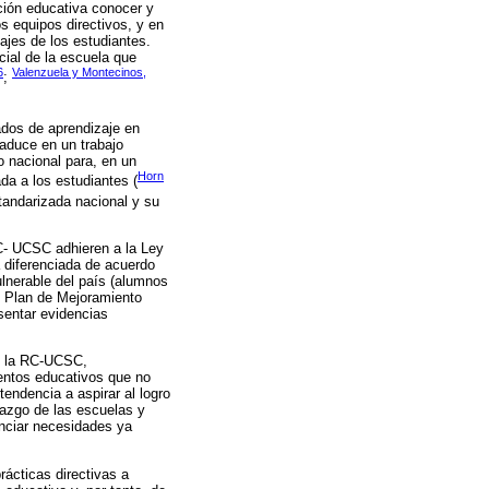
ción educativa conocer y
s equipos directivos, y en
ajes de los estudiantes.
cial de la escuela que
6
Valenzuela y Montecinos,
;
ados de aprendizaje en
raduce en un trabajo
o nacional para, en un
Horn
da a los estudiantes (
standarizada nacional y su
RC- UCSC adhieren a la Ley
 diferenciada de acuerdo
lnerable del país (alumnos
n Plan de Mejoramiento
sentar evidencias
de la RC-UCSC,
ientos educativos que no
tendencia a aspirar al logro
razgo de las escuelas y
nciar necesidades ya
ácticas directivas a