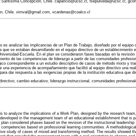
la Santísima Concepción, Chile. caparicio@ucsc.cl, fsepulveda@ucsc.cl, gco
ón, Chile. ximval@gmail.com, vcardenas@coalco.cl
lo es analizar las implicancias de un Plan de Trabajo, diseñado por el equipo 
a que se estaban desarrollando en el equipo directivo de un establecimiento 
niversidad-Escuela. En el plan se consideraron fases basadas en la revisión
cimiento de las competencias de liderazgo a partir de las comunidades profesio
ico correspondiente a un estudio descriptivo de casos de método mixto y tra
e una experiencia de acompañamiento que facilitó al equipo directivo una real
ara dar respuesta a las exigencias propias de la institución educativa que dir
 directivo; cambio educativo; liderazgo instruccional; comunidades profesional
e is to analyze the implications of a Work Plan, designed by the research tea
developed in the management team of an educational establishment that is pa
 plan considered phases based on the revision of the instructional leadership
p competencies based on professional learning communities. A methodologica
tive study of cases of mixed and transforming method. The results showed th