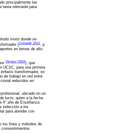
ndo principalmente las
a tarea relevante para
étodo mixto donde se
Creswell, 2012
sformador (
, p.
 aportes en temas de alto
Vieytes (2004
 por
), que
ión UCSC, para una primera
 énfasis transformador, se
n de trabajo en red entre
ccional reducidos en
-profesional, ubicado en un
e lucro, quien a la fecha
 a 4° año de Enseñanza
a selección a los
lar para atender con
o los fines y métodos de
de consentimientos