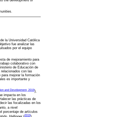
to the development of
munities.
de la Universidad Católica
jetivo fue analizar las
ulsados por el equipo
esta de mejoramiento para
rabajo colaborativo con
inisterio de Educación de
a relacionados con las
 para mejorar la formación
ales es importante y
tion and Development, 2019
),
ue impacta en los
talecer las prácticas de
decir las focalizadas en los
nto, a nivel
el porcentaje de artículos
2019
ntido, Hallinger (
)