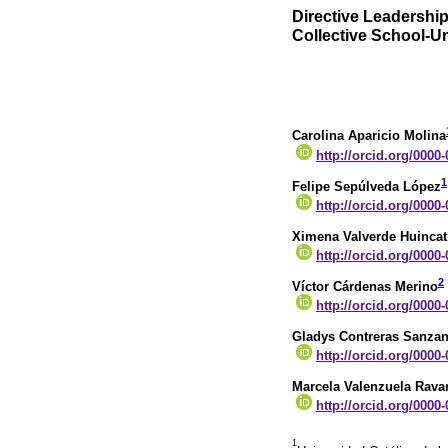
Directive Leadershi
Collective School-U
Carolina Aparicio Molina
http://orcid.org/0000
1
Felipe Sepúlveda López
http://orcid.org/0000
Ximena Valverde Huincat
http://orcid.org/0000
2
Víctor Cárdenas Merino
http://orcid.org/0000
Gladys Contreras Sanza
http://orcid.org/0000
Marcela Valenzuela Rava
http://orcid.org/0000
1