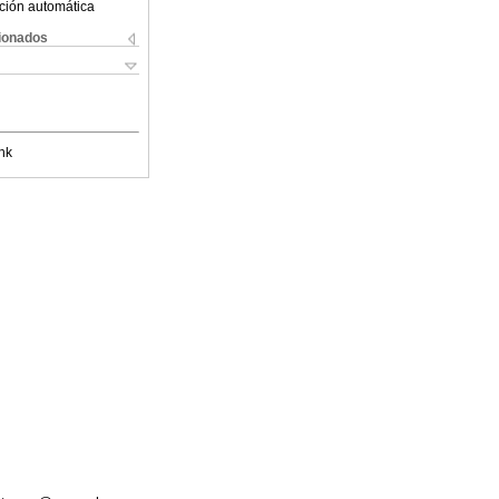
ción automática
cionados
nk