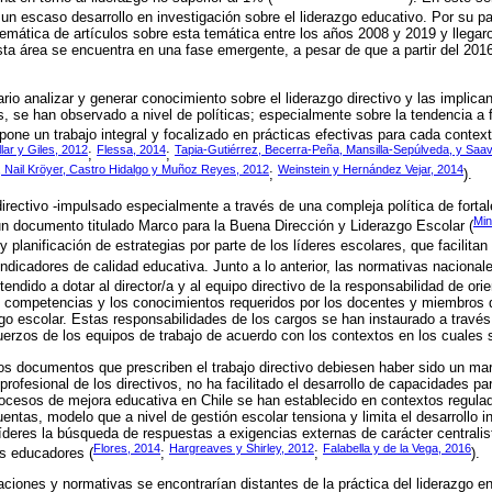
un escaso desarrollo en investigación sobre el liderazgo educativo. Por su par
stemática de artículos sobre esta temática entre los años 2008 y 2019 y llegar
esta área se encuentra en una fase emergente, a pesar de que a partir del 20
io analizar y generar conocimiento sobre el liderazgo directivo y las implica
s, se han observado a nivel de políticas; especialmente sobre la tendencia a 
pone un trabajo integral y focalizado en prácticas efectivas para cada context
lar y Giles, 2012
Flessa, 2014
Tapia-Gutiérrez, Becerra-Peña, Mansilla-Sepúlveda, y Sa
;
;
, Nail Kröyer, Castro Hidalgo y Muñoz Reyes, 2012
Weinstein y Hernández Vejar, 2014
;
).
irectivo -impulsado especialmente a través de una compleja política de fort
Min
 un documento titulado Marco para la Buena Dirección y Liderazgo Escolar (
n y planificación de estrategias por parte de los líderes escolares, que facilita
indicadores de calidad educativa. Junto a lo anterior, las normativas nacional
 tendido a dotar al director/a y al equipo directivo de la responsabilidad de orie
s competencias y los conocimientos requeridos por los docentes y miembros d
go escolar. Estas responsabilidades de los cargos se han instaurado a través
uerzos de los equipos de trabajo de acuerdo con los contextos en los cuale
os documentos que prescriben el trabajo directivo debiesen haber sido un marco
profesional de los directivos, no ha facilitado el desarrollo de capacidades p
rocesos de mejora educativa en Chile se han establecido en contextos regula
ntas, modelo que a nivel de gestión escolar tensiona y limita el desarrollo i
líderes la búsqueda de respuestas a exigencias externas de carácter centralis
Flores, 2014
Hargreaves y Shirley, 2012
Falabella y de la Vega, 2016
os educadores (
;
;
).
aciones y normativas se encontrarían distantes de la práctica del liderazgo en