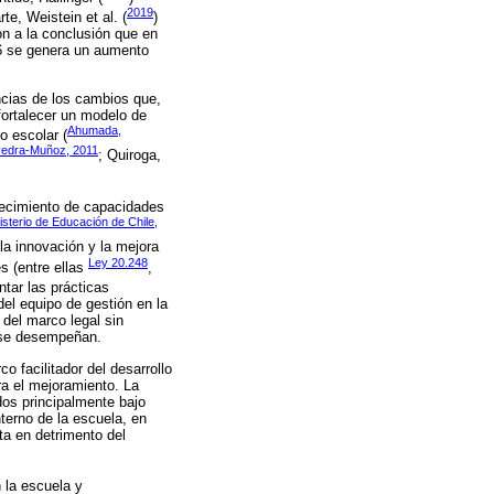
2019
te, Weistein et al. (
)
on a la conclusión que en
16 se genera un aumento
ncias de los cambios que,
fortalecer un modelo de
Ahumada,
o escolar (
avedra-Muñoz, 2011
; Quiroga,
alecimiento de capacidades
isterio de Educación de Chile,
n la innovación y la mejora
Ley 20.248
es (entre ellas
,
ntar las prácticas
el equipo de gestión en la
 del marco legal sin
s se desempeñan.
 facilitador del desarrollo
ara el mejoramiento. La
dos principalmente bajo
nterno de la escuela, en
ta en detrimento del
 la escuela y