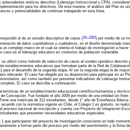
los antecedentes teóricos descritos (Liderazgo Instruccional y CPA), considera
mplementación para los directivos. De esta manera, el análisis del Plan es un
cances y potencialidades de continuar trabajando en esta línea.
Yin, 1993
respondió al de un estudio descriptivo de casos (
) por medio de un m
generación de datos cuantitativos y cualitativos, en el diseño denominado tran
a un complejo marco en el cual se orienta el trabajo de investigación a hacer
te caso es el liderazgo educativo en contextos de población vulnerable.
, se utilizó como método de selección de casos al sondeo opinático descrito
siete establecimientos educativos que formaban parte de la Red de Colaborac
1) para el desarrollo de la segunda etapa. Al ser la segunda etapa la de mayor
so relevante. El caso fue elegido por su disposición para participar en un Pla
iversitarios, así como también por presentar indicadores de Liderazgo Instru
completo. El caso se describe a continuación:
acterísticas de un establecimiento educacional científico-humanista y técnico
 de Concepción. Fue fundado el año 2009 por medio de una entidad sin fines d
Tiene una matrícula de 312 estudiantes, desde 1° año de Enseñanza Básica
acuerdo con la normativa vigente en Chile, el Colegio 1 es gratuito, no realiz
 al proceso nacional de inscripción y cuenta con Proyecto de Integración Esco
 estudiantes que presenten necesidades educativas especiales.
o 1 que participaron del proyecto de investigación conocieron en todo moment
tariamente a formar parte del proceso por medio del asentimiento y la firma 