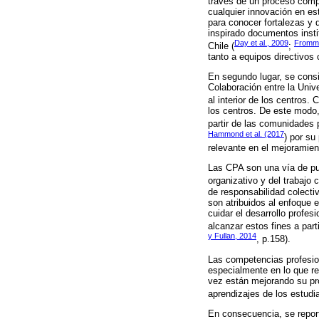
través de un proceso compl
cualquier innovación en est
para conocer fortalezas y 
inspirado documentos insti
Day et al., 2009
Fromm,
Chile (
;
tanto a equipos directivos
En segundo lugar, se consi
Colaboración entre la Univ
al interior de los centros
los centros. De este modo,
partir de las comunidades 
Hammond et al. (2017
) por su
relevante en el mejoramien
Las CPA son una vía de pue
organizativo y del trabajo c
de responsabilidad colecti
son atribuidos al enfoque 
cuidar el desarrollo profe
alcanzar estos fines a part
y Fullan, 2014
, p.158).
Las competencias profesion
especialmente en lo que re
vez están mejorando su pro
aprendizajes de los estudi
En consecuencia, se report