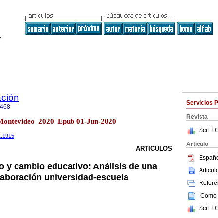
ción
Servicios 
7468
Revista
1 Montevideo 2020 Epub 01-Jun-2020
SciELO
1.1915
Articulo
ARTÍCULOS
Españo
vo y cambio educativo: Análisis de una
Articu
laboración universidad-escuela
Referen
Como c
SciELO