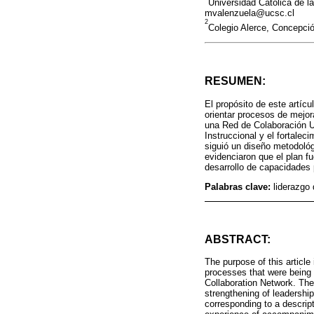
Universidad Católica de 
mvalenzuela@ucsc.cl
2
Colegio Alerce, Concepci
RESUMEN:
El propósito de este artícu
orientar procesos de mejor
una Red de Colaboración U
Instruccional y el fortale
siguió un diseño metodológ
evidenciaron que el plan fu
desarrollo de capacidades p
Palabras clave:
liderazgo
ABSTRACT:
The purpose of this articl
processes that were being 
Collaboration Network. The
strengthening of leadershi
corresponding to a descrip