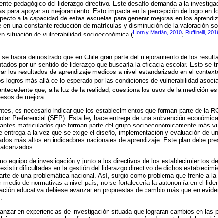
nte pedagógico del liderazgo directivo. Este desafío demanda a la investiga
s para apoyar su mejoramiento. Esto impacta en la percepción de logro en lo
specto a la capacidad de estas escuelas para generar mejoras en los aprendiz
 en una constante reducción de matrículas y disminución de la valoración so
Horn y Marfán, 2010
Ruffinelli, 201
en situación de vulnerabilidad socioeconómica (
;
se había demostrado que en Chile gran parte del mejoramiento de los result
ntados por un sentido de liderazgo que buscaría la eficacia escolar. Esto se t
rar los resultados de aprendizaje medidos a nivel estandarizado en el context
os logros más allá de lo esperado por las condiciones de vulnerabilidad asocia
antecedente que, a la luz de la realidad, cuestiona los usos de la medición e
ocesos de mejora.
ntes, es necesario indicar que los establecimientos que forman parte de la 
lar Preferencial (SEP). Esta ley hace entrega de una subvención económica
diantes matriculados que forman parte del grupo socioeconómicamente más vu
se entrega a la vez que se exige el diseño, implementación y evaluación de u
tados más altos en indicadores nacionales de aprendizaje. Este plan debe pre
 alcanzados.
omo equipo de investigación y junto a los directivos de los establecimientos 
istir dificultades en la gestión del liderazgo directivo de dichos establecim
arte de una problemática nacional. Así, surgió como problema que frente a la 
r medio de normativas a nivel país, no se fortalecería la autonomía en el lide
gación educativa debiese avanzar en propuestas de cambio más que en evide
.
nzar en experiencias de investigación situada que lograran cambios en las pr