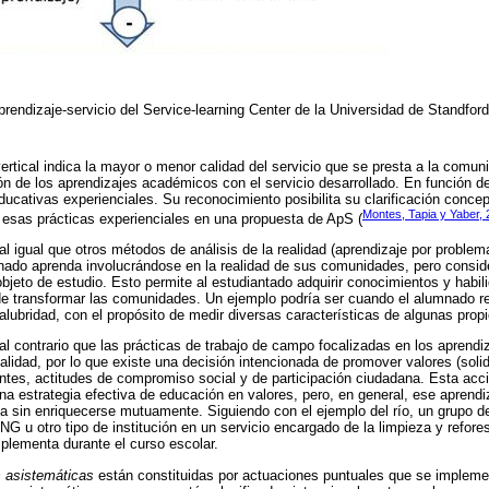
rendizaje-servicio del Service-learning Center de la Universidad de Standfor
 vertical indica la mayor o menor calidad del servicio que se presta a la comuni
ción de los aprendizajes académicos con el servicio desarrollado. En función de
ducativas experienciales. Su reconocimiento posibilita su clarificación concep
Montes, Tapia y Yaber, 
 esas prácticas experienciales en una propuesta de ApS (
al igual que otros métodos de análisis de la realidad (aprendizaje por problem
nado aprenda involucrándose en la realidad de sus comunidades, pero consid
eto de estudio. Esto permite al estudiantado adquirir conocimientos y habili
de transformar las comunidades. Un ejemplo podría ser cuando el alumnado real
lubridad, con el propósito de medir diversas características de algunas prop
 al contrario que las prácticas de trabajo de campo focalizadas en los aprendiz
lidad, por lo que existe una decisión intencionada de promover valores (solida
pantes, actitudes de compromiso social y de participación ciudadana. Esta acc
una estrategia efectiva de educación en valores, pero, en general, ese aprendi
 sin enriquecerse mutuamente. Siguiendo con el ejemplo del río, un grupo de
G u otro tipo de institución en un servicio encargado de la limpieza y refore
mplementa durante el curso escolar.
as asistemáticas
están constituidas por actuaciones puntuales que se implem