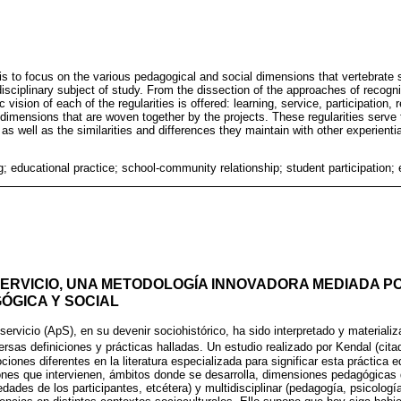
 is to focus on the various pedagogical and social dimensions that vertebrate s
isciplinary subject of study. From the dissection of the approaches of recogni
vision of each of the regularities is offered: learning, service, participation, 
 dimensions that are woven together by the projects. These regularities serve t
 as well as the similarities and differences they maintain with other experienti
g; educational practice; school-community relationship; student participation;
SERVICIO, UNA METODOLOGÍA INNOVADORA MEDIADA P
ÓGICA Y SOCIAL
-servicio (ApS), en su devenir sociohistórico, ha sido interpretado y materiali
ersas definiciones y prácticas halladas. Un estudio realizado por Kendal (cit
iones diferentes en la literatura especializada para significar esta práctica 
iones que intervienen, ámbitos donde se desarrolla, dimensiones pedagógicas 
 edades de los participantes, etcétera) y multidisciplinar (pedagogía, psicologí