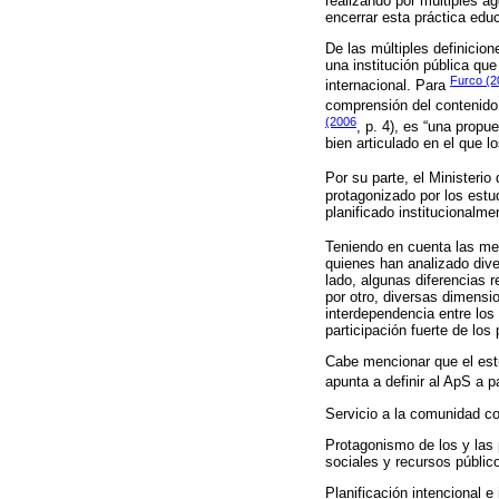
realizando por múltiples a
encerrar esta práctica edu
De las múltiples definicio
una institución pública q
Furco (2
internacional. Para
comprensión del contenido
(2006
, p. 4), es “una prop
bien articulado en el que l
Por su parte, el Ministerio
protagonizado por los est
planificado institucionalme
Teniendo en cuenta las men
quienes han analizado dive
lado, algunas diferencias 
por otro, diversas dimensio
interdependencia entre los
participación fuerte de los
Cabe mencionar que el estu
apunta a definir al ApS a p
Servicio a la comunidad co
Protagonismo de los y las 
sociales y recursos público
Planificación intencional e