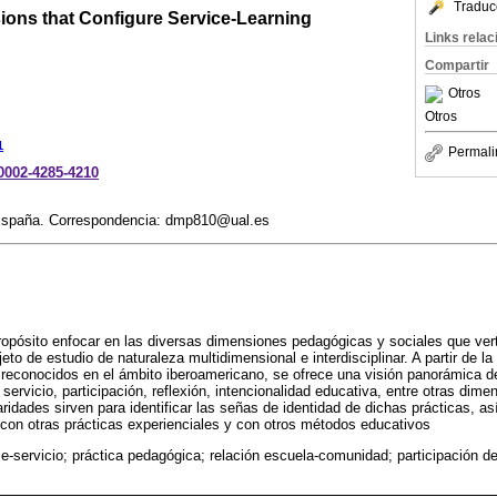
Traduc
ons that Configure Service-Learning
Links rela
Compartir
Otros
Otros
1
Permali
-0002-4285-4210
 España. Correspondencia: dmp810@ual.es
ropósito enfocar en las diversas dimensiones pedagógicas y sociales que ver
jeto de estudio de naturaleza multidimensional e interdisciplinar. A partir de la
 reconocidos en el ámbito iberoamericano, se ofrece una visión panorámica d
 servicio, participación, reflexión, intencionalidad educativa, entre otras dim
ridades sirven para identificar las señas de identidad de dichas prácticas, as
con otras prácticas experienciales y con otros métodos educativos
e-servicio; práctica pedagógica; relación escuela-comunidad; participación de