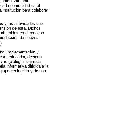
o garantizan una
ones la comunidad es el
a institución para colaborar
os y las actividades que
ensión de esta. Dichos
s obtenidos en el proceso
o producción de nuevos
1
).
seño, implementación y
fesor-educador, deciden
ivas (biología, química,
a informativa dirigida a la
 grupo ecologista y de una