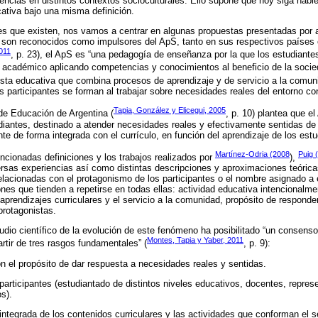
gencias en distintos contextos socioculturales. Ello supone que hoy siga habie
cativa bajo una misma definición.
nes que existen, nos vamos a centrar en algunas propuestas presentadas por 
ue son reconocidos como impulsores del ApS, tanto en sus respectivos países
011
, p. 23), el ApS es “una pedagogía de enseñanza por la que los estudiante
 académico aplicando competencias y conocimientos al beneficio de la soci
uesta educativa que combina procesos de aprendizaje y de servicio a la comun
os participantes se forman al trabajar sobre necesidades reales del entorno con
Tapia, González y Elicegui, 2005
 de Educación de Argentina (
, p. 10) plantea que el
udiantes, destinado a atender necesidades reales y efectivamente sentidas d
nte de forma integrada con el currículo, en función del aprendizaje de los estu
Martínez-Odria (2008
Puig 
cionadas definiciones y los trabajos realizados por
),
rsas experiencias así como distintas descripciones y aproximaciones teórica
relacionadas con el protagonismo de los participantes o el nombre asignado a 
nes que tienden a repetirse en todas ellas: actividad educativa intencionalme
 aprendizajes curriculares y el servicio a la comunidad, propósito de respond
 protagonistas.
dio científico de la evolución de este fenómeno ha posibilitado “un consenso 
Montes, Tapia y Yaber, 2011
artir de tres rasgos fundamentales” (
, p. 9):
n el propósito de dar respuesta a necesidades reales y sentidas.
participantes (estudiantado de distintos niveles educativos, docentes, repres
s).
 integrada de los contenidos curriculares y las actividades que conforman el s