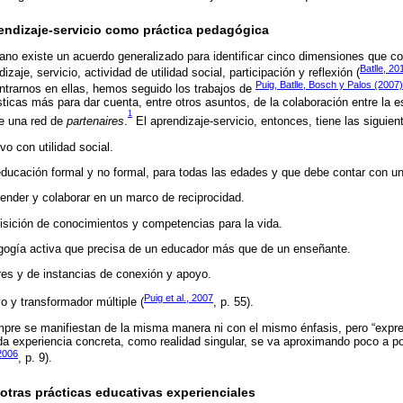
rendizaje-servicio como práctica pedagógica
ano existe un acuerdo generalizado para identificar cinco dimensiones que con
Batlle, 20
aje, servicio, actividad de utilidad social, participación y reflexión (
Puig, Batlle, Bosch y Palos (2007)
entrarnos en ellas, hemos seguido los trabajos de
sticas más para dar cuenta, entre otros asuntos, de la colaboración entre la 
1
de una red de
partenaires
.
El aprendizaje-servicio, entonces, tiene las siguien
o con utilidad social.
ducación formal y no formal, para todas las edades y que debe contar con un
render y colaborar en un marco de reciprocidad.
sición de conocimientos y competencias para la vida.
ogía activa que precisa de un educador más que de un enseñante.
res y de instancias de conexión y apoyo.
Puig et al., 2007
o y transformador múltiple (
, p. 55).
pre se manifiestan de la misma manera ni con el mismo énfasis, pero “expre
da experiencia concreta, como realidad singular, se va aproximando poco a p
2006
, p. 9).
 otras prácticas educativas experienciales