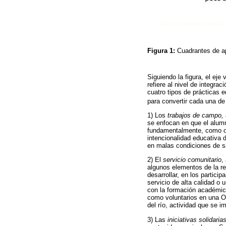
Figura 1:
Cuadrantes de ap
Siguiendo la figura, el eje
refiere al nivel de integra
cuatro tipos de prácticas e
para convertir cada una de
1) Los
trabajos de campo,
se enfocan en que el alum
fundamentalmente, como obj
intencionalidad educativa 
en malas condiciones de sa
2) El
servicio comunitario
,
algunos elementos de la rea
desarrollar, en los partici
servicio de alta calidad o 
con la formación académica
como voluntarios en una ON
del río, actividad que se i
3) Las
iniciativas solidari