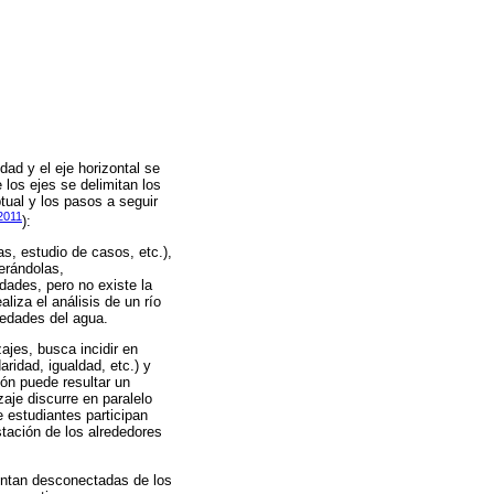
d
dad y el eje horizontal se
 los ejes se delimitan los
tual y los pasos a seguir
2011
):
as, estudio de casos, etc.),
erándolas,
dades, pero no existe la
iza el análisis de un río
iedades del agua.
ajes, busca incidir en
ridad, igualdad, etc.) y
ión puede resultar un
zaje discurre en paralelo
 estudiantes participan
stación de los alrededores
entan desconectadas de los