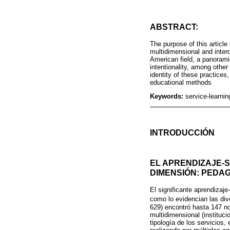
ABSTRACT:
The purpose of this article
multidimensional and interd
American field, a panoramic 
intentionality, among other
identity of these practices,
educational methods
Keywords:
service-learnin
INTRODUCCIÓN
EL APRENDIZAJE-
DIMENSIÓN: PEDAG
El significante aprendizaje
como lo evidencian las div
629) encontró hasta 147 noc
multidimensional (instituc
tipología de los servicios,