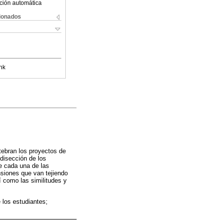
ción automática
cionados
nk
tebran los proyectos de
 disección de los
e cada una de las
ensiones que van tejiendo
í como las similitudes y
 los estudiantes;