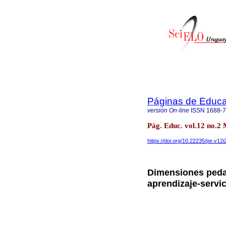
Páginas de Educa
versión On-line
ISSN
1688-
Pág. Educ. vol.12 no.2
https://doi.org/10.22235/pe.v12i
Dimensiones pedag
aprendizaje-servic