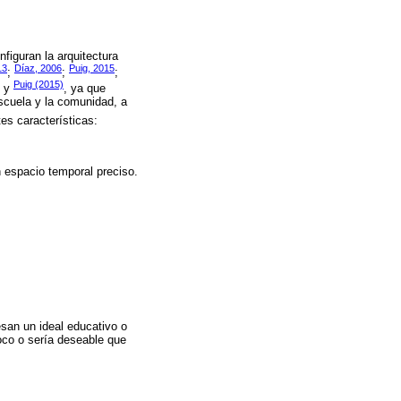
figuran la arquitectura
13
Díaz, 2006
Puig, 2015
;
;
;
Puig (2015)
y
, ya que
escuela y la comunidad, a
tes características:
 espacio temporal preciso.
san un ideal educativo o
oco o sería deseable que