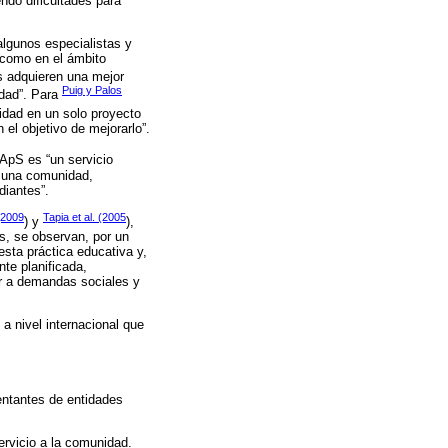
ndo dificultades para
algunos especialistas y
 como en el ámbito
s adquieren una mejor
Puig y Palos
edad”. Para
idad en un solo proyecto
 el objetivo de mejorarlo”.
 ApS es “un servicio
e una comunidad,
diantes”.
(2009
Tapia et al. (2005
) y
),
s, se observan, por un
esta práctica educativa y,
nte planificada,
er a demandas sociales y
a nivel internacional que
entantes de entidades
ervicio a la comunidad.