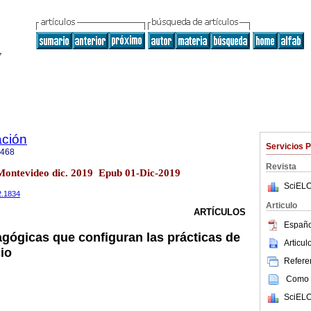
ción
Servicios 
7468
Revista
 Montevideo dic. 2019 Epub 01-Dic-2019
SciELO
2.1834
Articulo
ARTÍCULOS
Españo
ógicas que configuran las prácticas de
Articu
io
Referen
Como c
SciELO