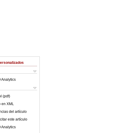
Personalizados
 Analytics
l (pdf)
lo en XML
cias del artículo
itar este artículo
 Analytics