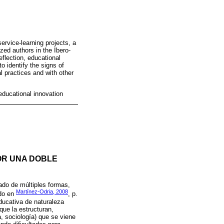
ervice-learning projects, a
zed authors in the Ibero-
reflection, educational
o identify the signs of
al practices and with other
 educational innovation
OR UNA DOBLE
zado de múltiples formas,
Martínez-Odria, 2008
ado en
, p.
educativa de naturaleza
que la estructuran,
a, sociología) que se viene