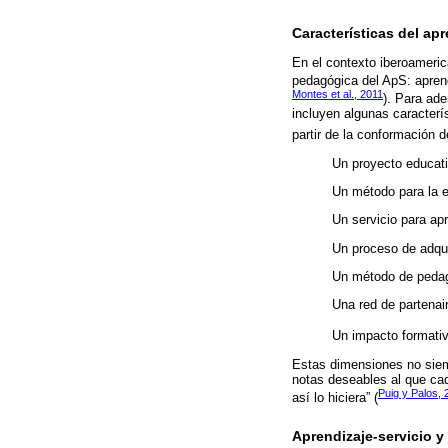
Características del ap
En el contexto iberoameric
pedagógica del ApS: aprendiz
Montes et al., 2011
). Para ad
incluyen algunas caracterí
partir de la conformación 
Un proyecto educativ
Un método para la e
Un servicio para ap
Un proceso de adqui
Un método de pedag
Una red de partenai
Un impacto formativ
Estas dimensiones no siem
notas deseables al que ca
Puig y Palos, 
así lo hiciera” (
Aprendizaje-servicio y