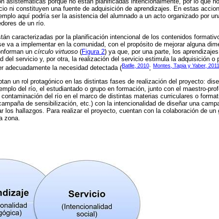
on asistemáticas porque no están planificadas intencionalmente, por lo que n
vicio ni constituyen una fuente de adquisición de aprendizajes. En estas acci
ejemplo aquí podría ser la asistencia del alumnado a un acto organizado por un
edores de un río.
tán caracterizadas por la planificación intencional de los contenidos formativ
 se va a implementar en la comunidad, con el propósito de mejorar alguna dim
conforman un
círculo virtuoso
(
Figura 2
) ya que, por una parte, los aprendizaje
d del servicio y, por otra, la realización del servicio estimula la adquisición 
Batlle, 2010
Montes, Tapia y Yaber, 201
er adecuadamente la necesidad detectada (
;
tan un rol protagónico en las distintas fases de realización del proyecto: di
jemplo del río, el estudiantado o grupo en formación, junto con el maestro-pro
 contaminación del río en el marco de distintas materias curriculares o format
campaña de sensibilización, etc.) con la intencionalidad de diseñar una campañ
r los hallazgos. Para realizar el proyecto, cuentan con la colaboración de un
a zona.