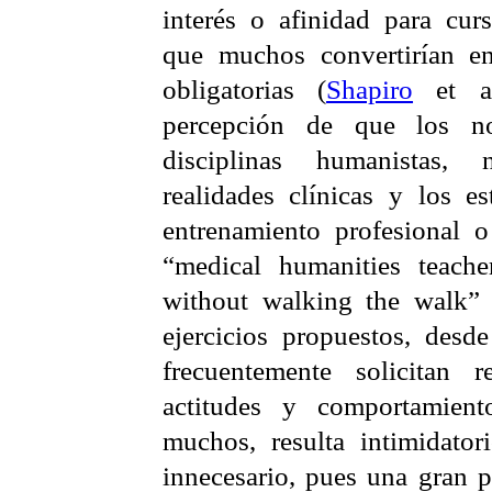
interés o afinidad para curs
que muchos convertirían en 
obligatorias (
Shapiro
et al
percepción de que los no
disciplinas humanistas
realidades clínicas y los es
entrenamiento profesional o
“
medical
humanities
teache
without
walking
the
walk
” 
ejercicios propuestos, desd
frecuentemente solicitan r
actitudes y comportamient
muchos, resulta intimidator
innecesario, pues una gran p