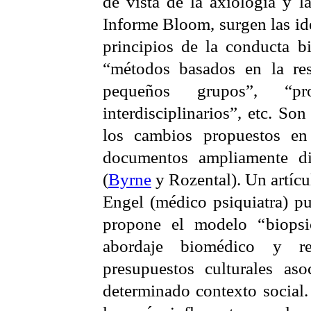
de vista de la axiología y la
Informe
Bloom
, surgen las i
principios de la conducta
b
“métodos basados en la re
pequeños grupos”, “pr
interdisciplinarios”, etc. So
los cambios propuestos en
documentos ampliamente di
(
Byrne
y
Rozental
). Un artíc
Engel
(médico psiquiatra) p
propone el modelo “
biopsi
abordaje biomédico y r
presupuestos culturales as
determinado contexto social.