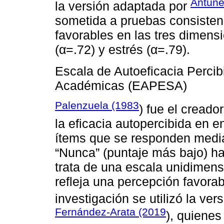
Antúne
la versión adaptada por
sometida a pruebas consistenc
favorables en las tres dimens
(α=.72) y estrés (α=.79).
Escala de Autoeficacia Percib
Académicas (EAPESA)
Palenzuela (1983
) fue el creado
la eficacia autopercibida en 
ítems que se responden media
“Nunca” (puntaje más bajo) ha
trata de una escala unidimens
refleja una percepción favorab
investigación se utilizó la ve
Fernández-Arata (2019
), quienes