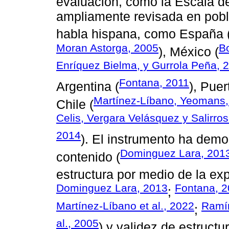
evaluación, como la Escala 
ampliamente revisada en pobla
habla hispana, como España 
Moran Astorga, 2005
Bo
), México (
Enríquez Bielma, y Gurrola Peña, 
Fontana, 2011
Argentina (
), Puer
Martínez-Líbano, Yeomans,
Chile (
Celis, Vergara Velásquez y Salirr
2014
). El instrumento ha demo
Dominguez Lara, 201
contenido (
estructura por medio de la exp
Dominguez Lara, 2013
Fontana, 2
;
Martínez-Líbano et al., 2022
Ramír
;
al., 2005
) y validez de estructu