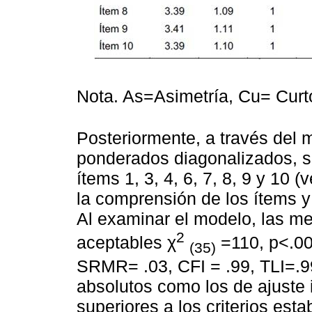
Nota. As=Asimetría, Cu= Curto
Posteriormente, a través del
ponderados diagonalizados, se
ítems 1, 3, 4, 6, 7, 8, 9 y 10 (
la comprensión de los ítems y
Al examinar el modelo, las me
2
aceptables χ
=110, p<.00
(35)
SRMR= .03, CFI = .99, TLI=.99
absolutos como los de ajuste
superiores a los criterios es