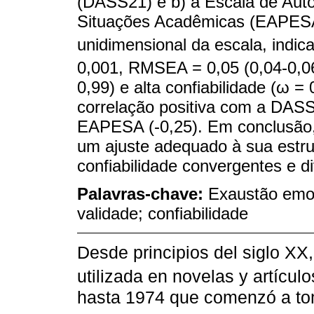
(DASS21) e b) a Escala de Auto
Situações Acadêmicas (EAPESA
unidimensional da escala, indi
0,001, RMSEA = 0,05 (0,04-0,0
0,99) e alta confiabilidade (ω 
correlação positiva com a DASS
EAPESA (-0,25). Em conclusão,
um ajuste adequado à sua estru
confiabilidade convergentes e d
Palavras-chave:
Exaustão emoci
validade; confiabilidade
Desde principios del siglo XX
utilizada en novelas y artículos
hasta 1974 que comenzó a to