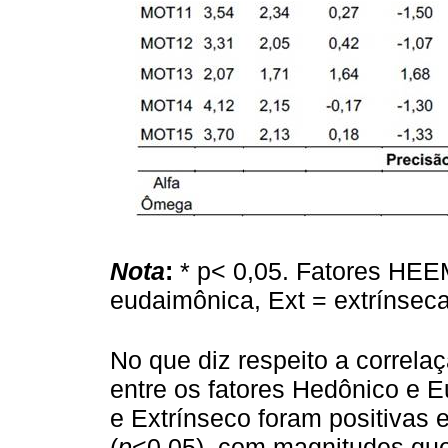
Nota
:
* p< 0,05. Fatores HEE
eudaimônica, Ext = extrínseca
No que diz respeito a correlaç
entre os fatores Hedônico e
e Extrínseco foram positivas e
(
p
<0,05), com magnitudes que