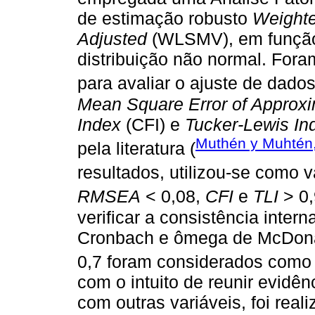
de estimação robusto
Weighte
Adjusted
(WLSMV), em função d
distribuição não normal. For
para avaliar o ajuste de dados
Mean Square Error of Approxi
Index
(CFI) e
Tucker-Lewis In
Muthén y Muhtén
pela literatura (
resultados, utilizou-se como v
RMSEA
< 0,08,
CFI
e
TLI
> 0,
verificar a consistência intern
Cronbach e ômega de McDonald
0,7 foram considerados como 
com o intuito de reunir evidê
com outras variáveis, foi real