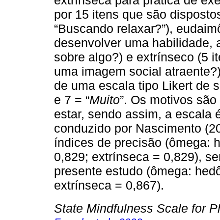
extrínseca para prática de ex
por 15 itens que são dispostos
“Buscando relaxar?”), eudaimô
desenvolver uma habilidade, 
sobre algo?) e extrínseco (5 i
uma imagem social atraente?)
de uma escala tipo Likert de s
e 7 = “
Muito
”. Os motivos sã
estar, sendo assim, a escala 
conduzido por Nascimento (2
índices de precisão (ômega: 
0,829; extrínseca = 0,829), 
presente estudo (ômega: hedô
extrínseca = 0,867).
State Mindfulness Scale for P