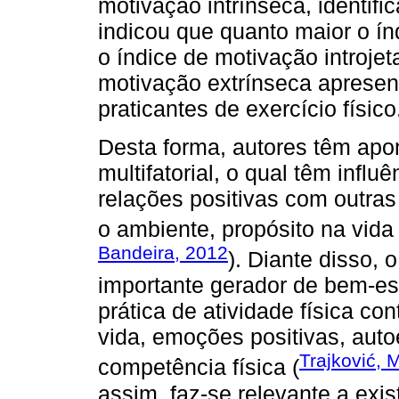
motivação intrínseca, identif
indicou que quanto maior o í
o índice de motivação introjet
motivação extrínseca apresen
praticantes de exercício físico
Desta forma, autores têm apo
multifatorial, o qual têm infl
relações positivas com outra
o ambiente, propósito na vida
Bandeira, 2012
). Diante disso, 
importante gerador de bem-es
prática de atividade física co
vida, emoções positivas, auto
Trajković, M
competência física (
assim, faz-se relevante a exi