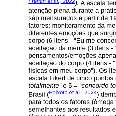
French et al., 2022
).
A escala tem
atenção plena durante a prátic
são mensurados a partir de 19
fatores: monitoramento da men
diferentes emoções que surg
corpo (6 itens - "Eu me conce
aceitação da mente (3 itens -
pensamentos/emoções apenas 
aceitação do corpo (4 itens 
físicas em meu corpo"). Os i
escala Likert de cinco pontos 
totalmente”
e 5 = “
concordo to
Peixoto et al., 2024
Brasil (
) demo
para todos os fatores (ômega 
semelhantes aos resultados e