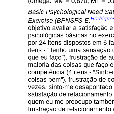
(ômega: MM = 0,870, MF = 0,8
Basic Psychological Need Sati
Rodrigues
Exercise (BPNSFS-E;
objetivo avaliar a satisfação 
psicológicas básicas no exer
por 24 itens dispostos em 6 f
itens - “Tenho uma sensação 
que eu faço”), frustração de a
maioria das coisas que faço é 
competência (4 itens - “Sinto
coisas bem”), frustração de c
vezes, sinto-me desapontad
satisfação de relacionamento 
quem eu me preocupo também
frustração de relacionamento 