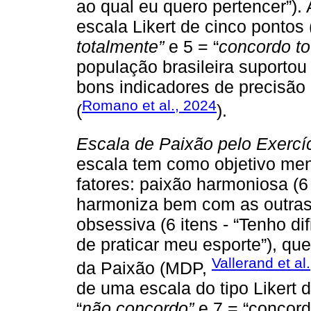
ao qual eu quero pertencer”).
escala Likert de cinco pontos 
totalmente”
e 5 = “
concordo to
população brasileira suporto
bons indicadores de precisão 
Romano et al., 2024
(
).
Escala de Paixão pelo Exercíc
escala tem como objetivo mens
fatores: paixão harmoniosa (6 
harmoniza bem com as outras 
obsessiva (6 itens - “Tenho d
de praticar meu esporte”), q
Vallerand et al
da Paixão (MDP,
de uma escala do tipo Likert d
“
não concordo”
e 7 = “concor