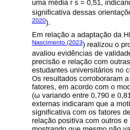
uma média r s = 0,51, indica
significativa dessas orientaç
2020
).
Em relação a adaptação da HE
Nascimento (2023
) realizou o p
avaliou evidências de validad
precisão e relação com outra
estudantes universitários no 
Os resultados corroboraram a 
fatores, em acordo com o mode
(ω variando entre 0,790 e 0,8
externas indicaram que a mot
significativa com os fatores d
relação positiva com outros e
mostrando que mesmo não val