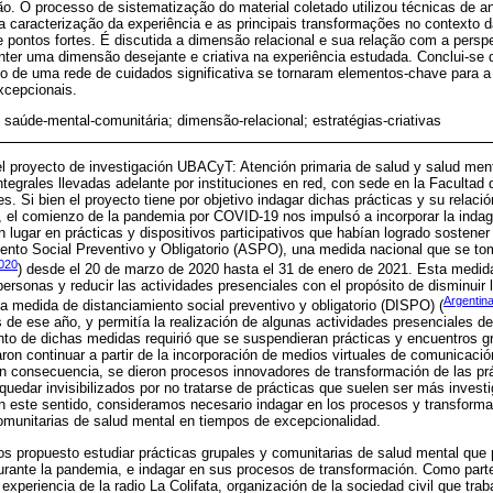
o. O processo de sistematização do material coletado utilizou técnicas de a
 caracterização da experiência e as principais transformações no contexto 
 pontos fortes. É discutida a dimensão relacional e sua relação com a persp
ter uma dimensão desejante e criativa na experiência estudada. Conclui-se 
nto de uma rede de cuidados significativa se tornaram elementos-chave para a
xcepcionais.
 saúde-mental-comunitária; dimensão-relacional; estratégias-criativas
el proyecto de investigación UBACyT: Atención primaria de salud y salud ment
integrales llevadas adelante por instituciones en red, con sede en la Facultad 
. Si bien el proyecto tiene por objetivo indagar dichas prácticas y su relació
n, el comienzo de la pandemia por COVID-19 nos impulsó a incorporar la inda
n lugar en prácticas y dispositivos participativos que habían logrado sostener
iento Social Preventivo y Obligatorio (ASPO), una medida nacional que se to
2020
) desde el 20 de marzo de 2020 hasta el 31 de enero de 2021. Esta medida 
e personas y reducir las actividades presenciales con el propósito de disminuir 
Argentin
 medida de distanciamiento social preventivo y obligatorio (DISPO) (
s de ese año, y permitía la realización de algunas actividades presenciales d
nto de dichas medidas requirió que se suspendieran prácticas y encuentros g
ron continuar a partir de la incorporación de medios virtuales de comunicació
n consecuencia, se dieron procesos innovadores de transformación de las pr
quedar invisibilizados por no tratarse de prácticas que suelen ser más invest
n este sentido, consideramos necesario indagar en los procesos y transforma
omunitarias de salud mental en tiempos de excepcionalidad.
 propuesto estudiar prácticas grupales y comunitarias de salud mental que p
urante la pandemia, e indagar en sus procesos de transformación. Como parte
 experiencia de la radio La Colifata, organización de la sociedad civil que t