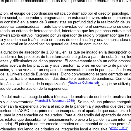
 el proceso de recolección de datos tuvo que sostenerse enteramente a travé
ción, el equipo de coordinación estaba conformado por el director psicólogo, 
ora social, un operador y programador, un estudiante avanzado de comunica
o consistió en la toma de 3 entrevistas en profundidad y la realización de un
 personas coordinadoras. Tanto las entrevistas como el conversatorio se dier
iendo un criterio de heterogeneidad, intentamos que las personas entrevistad
 conversatorio estuvo integrado por un operador de radio y programador que ha
ta y desde hace 5 años está en tareas de coordinación y una comunicadora 
ol central en la coordinación general del área de comunicación.
a duración de alrededor de 1.30 hs., en las que se indagó en la descripción d
 pandemia, los procesos de transformación surgidos a partir de esta última, lo
ezas y dificultades de dicho proceso. El conversatorio tenía un doble propósit
itadas acerca de las prácticas y sus transformaciones en contexto de pandemi
ción, y a su vez abrir un espacio de conversatorio con la participación de es
 de la Universidad de Buenos Aires. Dicho conversatorio estuvo centrado en q
icas y las transformaciones sufridas durante el período de pandemia. Como f
Radio La Colifata, s/f
a página web oficial de la organización (
), la que se utiliz
tado de caracterización de la experiencia.
ón del material recogido utilizó técnicas de análisis de contenido: análisis t
Marshall & Rossman, 1989
s y el conversatorio (
). Se realizó una primera categori
cterizan la experiencia previa al inicio de la pandemia y aquellos que describ
l período de ASPO. Los primeros se incorporaron al apartado que caracteriza l
, para la presentación de resultados. Para el desarrollo del apartado de carac
 los relatos que describían el funcionamiento previo a la pandemia con informa
citada). El principio de recurrencia temática en el material de campo permitió
Weiss, 1994
rdenados siguiendo los criterios de integración local e inclusiva (
).