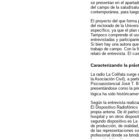
se presentan en el apartad
del campo de la salud/salud
contemporánea, para luego 
El proyecto del que forma 
del rectorado de la Univer
específico, ya que el plan
Tampoco comprende el uso 
entrevistadas y participan
Si bien hay una autora que 
trabajo de campo. Con la f
relato de entrevista. El c
Caracterizando la prác
La radio La Colifata surge 
la Asociación Civil), a par
Psicoasistencial José T. B
presentándose como la prim
lógica ha sido históricame
Según la entrevista realiz
El Dispositivo Radiofónico 
propia antena. De él parti
hospital y en otros disposi
segundo dispositivo es La C
de producción, de oralidad
de las representaciones so
profesional donde se brinda