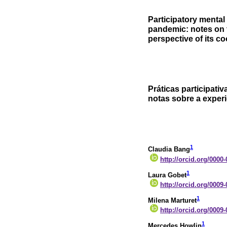
Participatory mental 
pandemic: notes on t
perspective of its c
Práticas participati
notas sobre a exper
1
Claudia Bang
http://orcid.org/0000
1
Laura Gobet
http://orcid.org/0009
1
Milena Marturet
http://orcid.org/0009
1
Mercedes Howlin