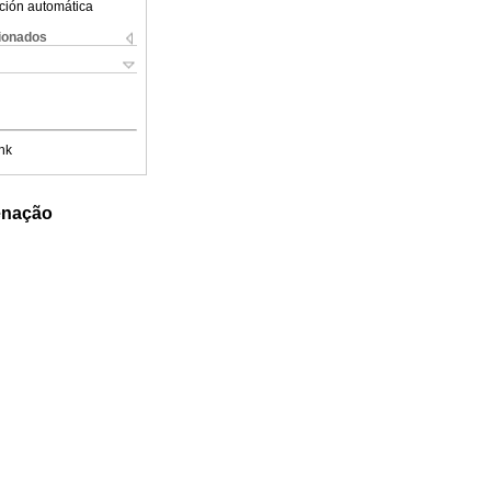
ción automática
cionados
nk
denação