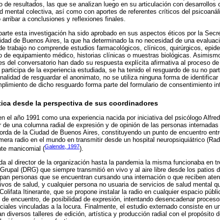
o de resultados, las que se analizan luego en su articulación con desarrollos
 mental colectiva, así como con aportes de referentes críticos del psicoanális
arribar a conclusiones y reflexiones finales.
parte esta investigación ha sido aprobado en sus aspectos éticos por la Secr
sidad de Buenos Aires, la que ha determinado la no necesidad de una evaluaci
 de trabajo no comprende estudios farmacológicos, clínicos, quirúrgicos, epid
de equipamiento médico, historias clínicas o muestras biológicas. Asimismo
tes del conversatorio han dado su respuesta explícita afirmativa al proceso d
participa de la experiencia estudiada, se ha tenido el resguardo de su no part
inalidad de resguardar el anonimato, no se utiliza ninguna forma de identifica
umplimiento de dicho resguardo forma parte del formulario de consentimiento i
tica desde la perspectiva de sus coordinadores
en el año 1991 como una experiencia nacida por iniciativa del psicólogo Alfred
tir de una columna radial de expresión y de opinión de las personas internadas
orda de la Ciudad de Buenos Aires, constituyendo un punto de encuentro entr
era radio en el mundo en transmitir desde un hospital neuropsiquiátrico (Radio
Galende, 1997
nte manicomial (
).
ada al director de la organización hasta la pandemia la misma funcionaba en tr
Grupal (DRG) que siempre transmitió en vivo y al aire libre desde los patios d
cipan personas que se encuentran cursando una internación o que reciben aten
tivos de salud, y cualquier persona no usuaria de servicios de salud mental q
olifata Itinerante, que se propone instalar la radio en cualquier espacio púb
, de encuentro, de posibilidad de expresión, intentando desencadenar proces
ciales vinculadas a la locura. Finalmente, el estudio externado consiste en un
n diversos talleres de edición, artística y producción radial con el propósito