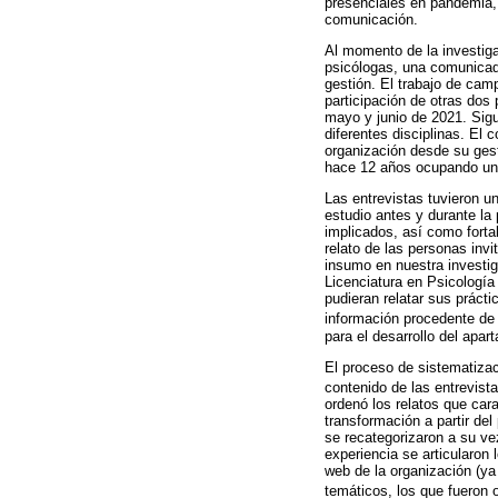
presenciales en pandemia,
comunicación.
Al momento de la investiga
psicólogas, una comunicad
gestión. El trabajo de camp
participación de otras dos
mayo y junio de 2021. Sigu
diferentes disciplinas. El
organización desde su ges
hace 12 años ocupando un r
Las entrevistas tuvieron un
estudio antes y durante la
implicados, así como fortal
relato de las personas inv
insumo en nuestra investiga
Licenciatura en Psicología
pudieran relatar sus práct
información procedente de l
para el desarrollo del apar
El proceso de sistematizaci
contenido de las entrevista
ordenó los relatos que cara
transformación a partir de
se recategorizaron a su vez
experiencia se articularon
web de la organización (ya 
temáticos, los que fueron o