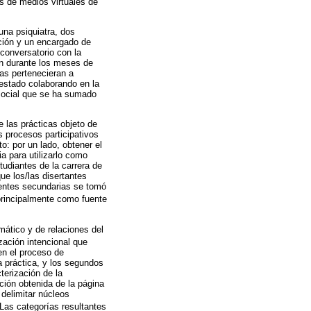
s de medios virtuales de
una psiquiatra, dos
ción y un encargado de
 conversatorio con la
on durante los meses de
as pertenecieran a
 estado colaborando en la
social que se ha sumado
e las prácticas objeto de
s procesos participativos
o: por un lado, obtener el
a para utilizarlo como
tudiantes de la carrera de
ue los/las disertantes
uentes secundarias se tomó
ó principalmente como fuente
emático y de relaciones del
zación intencional que
en el proceso de
a práctica, y los segundos
terización de la
ción obtenida de la página
 delimitar núcleos
 Las categorías resultantes