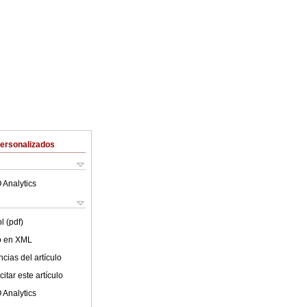
Personalizados
 Analytics
l (pdf)
lo en XML
cias del artículo
itar este artículo
 Analytics