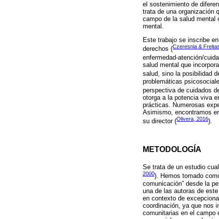
el sostenimiento de difere
trata de una organización 
campo de la salud mental c
mental.
Este trabajo se inscribe e
Czeresnia & Freita
derechos (
enfermedad-atención/cuida
salud mental que incorpora
salud, sino la posibilidad 
problemáticas psicosociale
perspectiva de cuidados de
otorga a la potencia viva 
prácticas. Numerosas exper
Asimismo, encontramos en l
Olivera, 2016
su director (
).
METODOLOGÍA
Se trata de un estudio cua
2000
). Hemos tomado como o
comunicación” desde la per
una de las autoras de este
en contexto de excepciona
coordinación, ya que nos i
comunitarias en el campo d