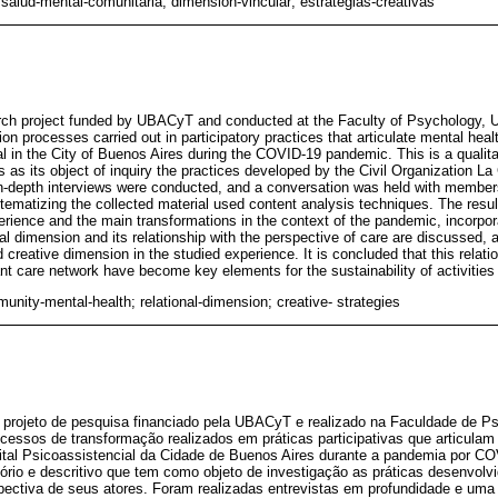
 salud-mental-comunitaria; dimensión-vincular; estrategias-creativas
earch project funded by UBACyT and conducted at the Faculty of Psychology, UB
ion processes carried out in participatory practices that articulate mental he
 in the City of Buenos Aires during the COVID-19 pandemic. This is a qualitat
s as its object of inquiry the practices developed by the Civil Organization La 
 In-depth interviews were conducted, and a conversation was held with members
ematizing the collected material used content analysis techniques. The resul
erience and the main transformations in the context of the pandemic, incorpor
al dimension and its relationship with the perspective of care are discussed, a
d creative dimension in the studied experience. It is concluded that this relati
ant care network have become key elements for the sustainability of activities
unity-mental-health; relational-dimension; creative- strategies
m projeto de pesquisa financiado pela UBACyT e realizado na Faculdade de P
rocessos de transformação realizados em práticas participativas que articula
al Psicoassistencial da Cidade de Buenos Aires durante a pandemia por CO
atório e descritivo que tem como objeto de investigação as práticas desenvolv
erspectiva de seus atores. Foram realizadas entrevistas em profundidade e 