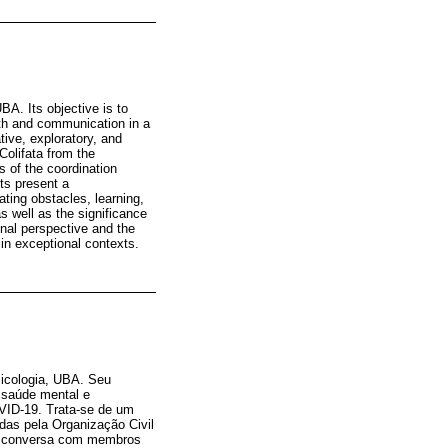
A. Its objective is to
alth and communication in a
ive, exploratory, and
Colifata from the
 of the coordination
ts present a
ating obstacles, learning,
s well as the significance
onal perspective and the
 in exceptional contexts.
sicologia, UBA. Seu
m saúde mental e
VID-19. Trata-se de um
idas pela Organização Civil
uma conversa com membros