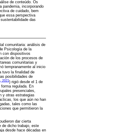
nálise de conteúdo. Os
da pandemia, incorporando
ectiva de cuidado, bem
que essa perspectiva
 sustentabilidade das
al comunitaria: análisis de
de Psicología de la
n con dispositivos
gación de los procesos de
 tareas comunitarias y
mó tempranamente al inicio
tuvo la finalidad de
las posibilidades de
a, 2021
) rigió desde el 1 de
e forma regulada. En
rupales presenciales,
n y otras estrategias
ácticas, los que aún no han
igadas, tales como las
ciones que permitieron la
udieron dar cierta
 de dicho trabajo, este
rabaja desde hace décadas en