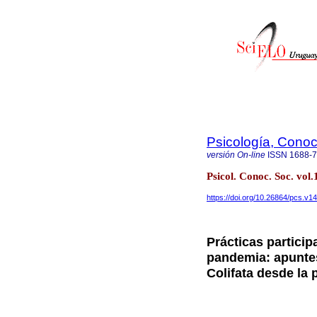
Psicología, Conoc
versión On-line
ISSN
1688-
Psicol. Conoc. Soc. v
https://doi.org/10.26864/pcs.v14
Prácticas particip
pandemia: apuntes
Colifata desde la