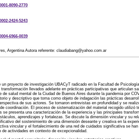
-0001-8090-2770
-0002-2424-5243
-0004-6966-0039
res, Argentina Autora referente: claudiabang@yahoo.com.ar
e un proyecto de investigación UBACyT radicado en la Facultad de Psicologí
 transformación llevados adelante en prácticas participativas que articulan 
e de salud mental de la Ciudad de Buenos Aires durante la pandemia por COV
atorio y descriptivo que toma como objeto de indagación las prácticas desarro
 perspectiva de sus actores. Se tomaron entrevistas en profundidad y se reali
de coordinación. El proceso de sistematización del material recogido utilizó t
 se presenta una caracterización de la experiencia y las principales transfo
táculos, aprendizajes y fortalezas. Se discute la dimensión vincular y su rel
ificativo del sostenimiento de una dimensión deseante y creativa en la exper
tiva vincular y el fortalecimiento de una red de cuidados significativa se ha
o de actividades en contexto de excepcionalidad.