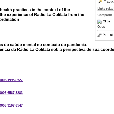
Traduc
Links rela
health practices in the context of the
he experience of Radio La Colifata from the
Compartir
oordination
Otros
Otros
Permali
vas de saúde mental no contexto de pandemia:
iência da Rádio La Colifata sob a perspectiva de sua coor
-0003-1995-0527
-0006-6567-3283
-0008-3197-6547