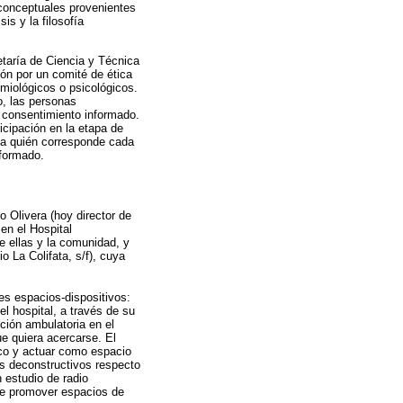
 conceptuales provenientes
is y la filosofía
etaría de Ciencia y Técnica
ón por un comité de ética
emiológicos o psicológicos.
, las personas
e consentimiento informado.
icipación en la etapa de
r a quién corresponde cada
nformado.
o Olivera (hoy director de
 en el Hospital
e ellas y la comunidad, y
 La Colifata, s/f), cuya
es espacios-dispositivos:
el hospital, a través de su
ción ambulatoria en el
ue quiera acercarse. El
lico y actuar como espacio
os deconstructivos respecto
 estudio de radio
 de promover espacios de