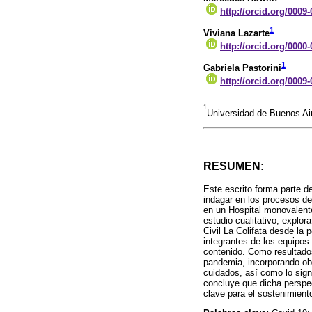
http://orcid.org/0009
1
Viviana Lazarte
http://orcid.org/0000
1
Gabriela Pastorini
http://orcid.org/0009
1
Universidad de Buenos Ai
RESUMEN:
Este escrito forma parte d
indagar en los procesos de
en un Hospital monovalent
estudio cualitativo, explor
Civil La Colifata desde la
integrantes de los equipos 
contenido. Como resultados
pandemia, incorporando obs
cuidados, así como lo sign
concluye que dicha perspec
clave para el sostenimient