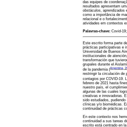
das equipes de coordenaçã
resultados apresentam uma
obstáculos, aprendizados e
como a importância de man
relacional e o fortalecime
atividades em contextos e
Palavras-chave:
Covid-19;
Este escrito forma parte d
prácticas participativas e 
Universidad de Buenos Aires
institucionales de atenció
transformación que tuviero
grupales durante el Aislam
Argentina, 
de la pandemia (
restringir la circulación d
contagios por COVID-19. La
febrero de 2021 hasta fine
nuestro país, el cumplimie
algunas de las cuales logra
creativas e innovadoras. E
sido estudiados, pudiendo 
clínicas y/o biomédicas. E
continuidad de prácticas c
En este contexto nos hemos
continuidad a sus tareas d
escrito está centrado en la