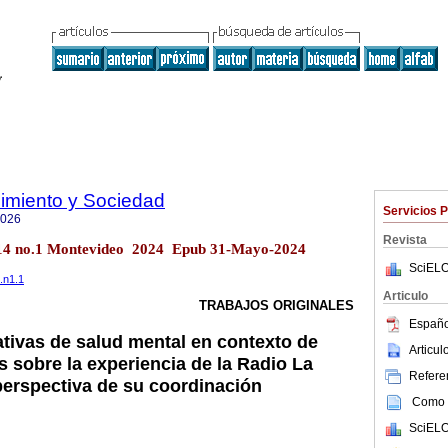
imiento y Sociedad
Servicios 
7026
Revista
ol.14 no.1 Montevideo 2024 Epub 31-Mayo-2024
SciELO
.n1.1
Articulo
TRABAJOS ORIGINALES
Españo
ativas de salud mental en contexto de
Articu
 sobre la experiencia de la Radio La
Referen
 perspectiva de su coordinación
Como c
SciELO