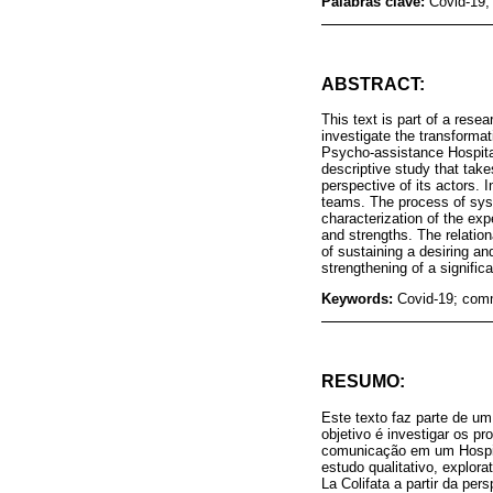
Palabras clave:
Covid-19;
ABSTRACT:
This text is part of a res
investigate the transformat
Psycho-assistance Hospital
descriptive study that take
perspective of its actors.
teams. The process of syst
characterization of the exp
and strengths. The relation
of sustaining a desiring an
strengthening of a signific
Keywords:
Covid-19; comm
RESUMO:
Este texto faz parte de u
objetivo é investigar os p
comunicação em um Hospit
estudo qualitativo, explor
La Colifata a partir da p