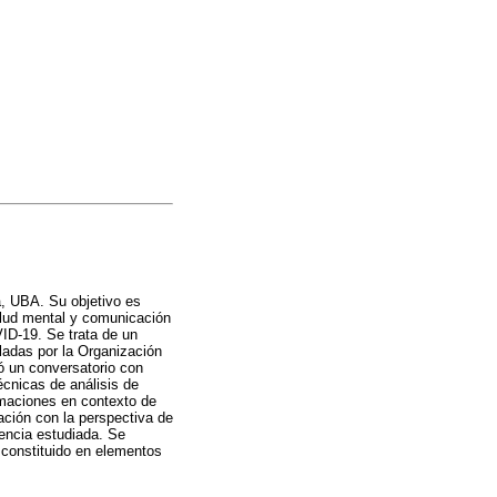
a, UBA. Su objetivo es
salud mental y comunicación
ID-19. Se trata de un
lladas por la Organización
zó un conversatorio con
écnicas de análisis de
rmaciones en contexto de
ación con la perspectiva de
iencia estudiada. Se
n constituido en elementos