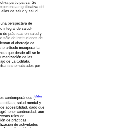
tiva participativa. Se
periencia significativa del
 ellas de salud y salud
e una perspectiva de
o integral de salud-
o de prácticas en salud y
 sólo de instituciones de
rientan al abordaje de
e artículo incorporar la
ncia que desde allí se le
 humanización de las
jo de La Colifata.
ntran sistematizados por
Valles,
rios contemporáneos (
 colifata, salud mental y
 de accesibilidad, dado que
ogró tener continuidad, aún
ersos roles de
ión de prácticas
lización de actividades