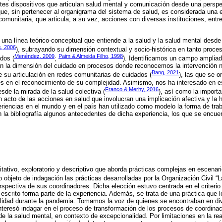
ntes dispositivos que articulan salud mental y comunicación desde una perspec
que, sin pertenecer al organigrama del sistema de salud, es considerada una ex
omunitaria, que articula, a su vez, acciones con diversas instituciones, entre
n una línea teórico-conceptual que entiende a la salud y la salud mental desd
s, 2006
), subrayando su dimensión contextual y socio-histórica en tanto proces
Menéndez, 2009
Paim & Almeida Filho, 1998
dos (
;
). Identificamos un campo ampliad
n la dimensión del cuidado en procesos donde reconocemos la intervención no
Bang, 2021
de su articulación en redes comunitarias de cuidados (
), las que se o
s en el reconocimiento de su complejidad. Asimismo, nos ha interesado en est
Franco & Merhy, 2016
sde la mirada de la salud colectiva (
), así como la importa
en acto de las acciones en salud que involucran una implicación afectiva y la
iencias en el mundo y en el país han utilizado como modelo la forma de traba
a bibliografía algunos antecedentes de dicha experiencia, los que se encue
litativo, exploratorio y descriptivo que aborda prácticas complejas en escena
bjeto de indagación las prácticas desarrolladas por la Organización Civil “La
spectiva de sus coordinadores. Dicha elección estuvo centrada en el criterio
 escrito forma parte de la experiencia. Además, se trata de una práctica que l
lidad durante la pandemia. Tomamos la voz de quienes se encontraban en div
nteresó indagar en el proceso de transformación de los procesos de coordinac
e la salud mental, en contexto de excepcionalidad. Por limitaciones en la rea