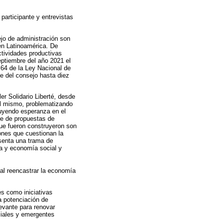
 participante y entrevistas
sejo de administración son
 en Latinoamérica. De
ctividades productivas
eptiembre del año 2021 el
. 64 de la Ley Nacional de
e del consejo hasta diez
er Solidario Liberté, desde
del mismo, problematizando
truyendo esperanza en el
rie de propuestas de
que fueron construyeron son
iones que cuestionan la
esenta una trama de
ia y economía social y
al reencastrar la economía
s como iniciativas
la potenciación de
evante para renovar
ciales y emergentes