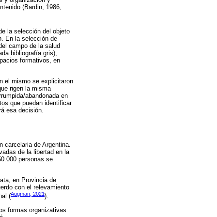
ntenido (Bardin, 1986,
de la selección del objeto
n. En la selección de
 del campo de la salud
a bibliografía gris),
pacios formativos, en
n el mismo se explicitaron
 que rigen la misma
terrumpida/abandonada en
tos que puedan identificar
rá esa decisión.
 carcelaria de Argentina.
adas de la libertad en la
 50.000 personas se
ata, en Provincia de
uerdo con el relevamiento
Augman, 2021
al (
).
dos formas organizativas