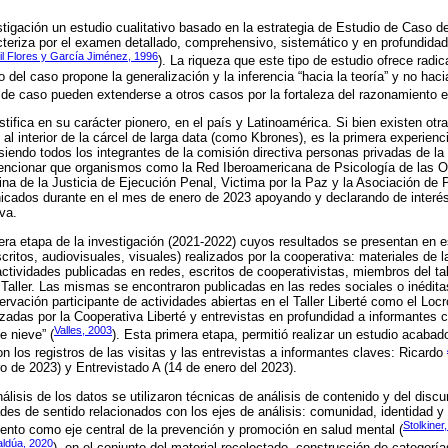
tigación un estudio cualitativo basado en la estrategia de Estudio de Caso d
teriza por el examen detallado, comprehensivo, sistemático y en profundidad
l Flores y García Jiménez, 1996
). La riqueza que este tipo de estudio ofrece radi
del caso propone la generalización y la inferencia “hacia la teoría” y no hac
o de caso pueden extenderse a otros casos por la fortaleza del razonamiento ex
stifica en su carácter pionero, en el país y Latinoamérica. Si bien existen otr
al interior de la cárcel de larga data (como Kbrones), es la primera experien
siendo todos los integrantes de la comisión directiva personas privadas de la
ncionar que organismos como la Red Iberoamericana de Psicología de las O
ina de la Justicia de Ejecución Penal, Victima por la Paz y la Asociación de
icados durante en el mes de enero de 2023 apoyando y declarando de interés 
va.
mera etapa de la investigación (2021-2022) cuyos resultados se presentan en es
ritos, audiovisuales, visuales) realizados por la cooperativa: materiales de l
actividades publicadas en redes, escritos de cooperativistas, miembros del tall
 Taller. Las mismas se encontraron publicadas en las redes sociales o inéditas
ervación participante de actividades abiertas en el Taller Liberté como el Locro
izadas por la Cooperativa Liberté y entrevistas en profundidad a informantes 
Valles, 2003
e nieve” (
). Esta primera etapa, permitió realizar un estudio acabad
n los registros de las visitas y las entrevistas a informantes claves: Ricardo
ro de 2023) y Entrevistado A (14 de enero del 2023).
álisis de los datos se utilizaron técnicas de análisis de contenido y del disc
ades de sentido relacionados con los ejes de análisis: comunidad, identidad 
Stolkiner
ento como eje central de la prevención y promoción en salud mental (
aldúa, 2020
), en el conjunto del material recolectado, construcción de categorí