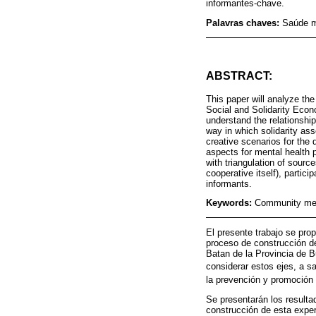
informantes-chave.
Palavras chaves:
Saúde me
ABSTRACT:
This paper will analyze the
Social and Solidarity Econ
understand the relationship
way in which solidarity ass
creative scenarios for the 
aspects for mental health 
with triangulation of sourc
cooperative itself), partici
informants.
Keywords:
Community ment
El presente trabajo se pro
proceso de construcción de
Batan de la Provincia de B
considerar estos ejes, a s
la prevención y promoción 
Se presentarán los resulta
construcción de esta exper