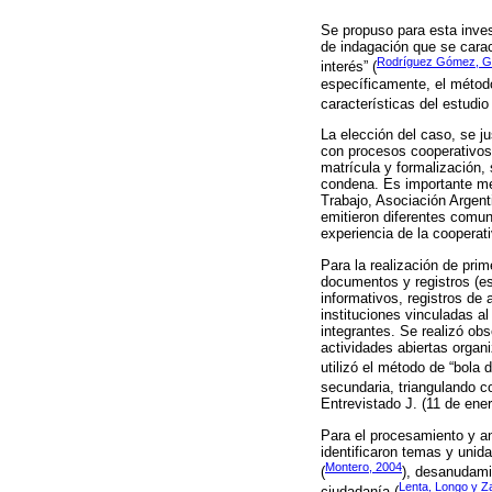
Se propuso para esta inves
de indagación que se carac
Rodríguez Gómez, Gi
interés” (
específicamente, el método 
características del estudi
La elección del caso, se ju
con procesos cooperativos 
matrícula y formalización, 
condena. Es importante me
Trabajo, Asociación Argent
emitieron diferentes comun
experiencia de la cooperati
Para la realización de pri
documentos y registros (esc
informativos, registros de 
instituciones vinculadas al
integrantes. Se realizó obs
actividades abiertas organ
utilizó el método de “bola d
secundaria, triangulando co
Entrevistado J. (11 de ene
Para el procesamiento y an
identificaron temas y unid
Montero, 2004
(
), desanudami
Lenta, Longo y Z
ciudadanía (