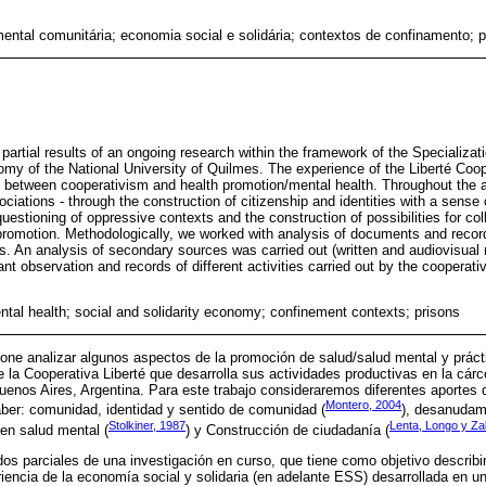
ntal comunitária; economia social e solidária; contextos de confinamento; p
 partial results of an ongoing research within the framework of the Specializa
omy of the National University of Quilmes. The experience of the Liberté Coop
 between cooperativism and health promotion/mental health. Throughout the art
ociations - through the construction of citizenship and identities with a sens
questioning of oppressive contexts and the construction of possibilities for col
promotion. Methodologically, we worked with analysis of documents and record
es. An analysis of secondary sources was carried out (written and audiovisual
pant observation and records of different activities carried out by the cooperat
al health; social and solidarity economy; confinement contexts; prisons
pone analizar algunos aspectos de la promoción de salud/salud mental y práct
 la Cooperativa Liberté que desarrolla sus actividades productivas en la cá
uenos Aires, Argentina. Para este trabajo consideraremos diferentes aportes
Montero, 2004
aber: comunidad, identidad y sentido de comunidad (
), desanudam
Stolkiner, 1987
Lenta, Longo y Za
en salud mental (
) y Construcción de ciudadanía (
dos parciales de una investigación en curso, que tiene como objetivo describi
iencia de la economía social y solidaria (en adelante ESS) desarrollada en un