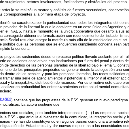
de surgimiento, actores involucrados, facilitadores y obstáculos del proceso.
 artículo se realizó un rastreo y análisis de fuentes secundarias, observación
as correspondientes a la primera etapa del proyecto.
iberté, se caracteriza por la particularidad que todos los integrantes del con
 privadas de la libertad lo que la convierte en un caso único en Argentina y
en el INAES, hasta el momento es la única cooperativa que desarrolla sus a
ha conseguido obtener su formalización con reconocimiento del Estado. En s
mía Social resuelve otorgar la matrícula más allá de lo establecido en el art
e prohíbe que las personas que se encuentren cumpliendo condena sean part
plido la condena.
os proyectos sostenidos desde un proceso político llevado adelante por el Tall
erie de acciones asociativas con instituciones por fuera del penal y dentro 
ión de derechos de las personas privadas de la libertad bajo el lema “...cons
bien uno de los principales propósitos es generar desde la autogestión una se
ida dentro de los penales y para las personas liberadas, las redes solidarias 
o tramar una serie de agenciamientos y potenciar al interior y al exterior acc
social y la inequitativa distribución de recursos. Por este motivo este caso pr
analizar en profundidad los entrecruzamientos entre salud mental comunitar
ncierro.
lle (2004
) sostiene que las propuestas de la ESS generan un nuevo paradigma 
emocráticas. La autora sostiene que
ómicas son sociales, pero también interpersonales. (…) Las empresas sociale
e la ESS - que articula el bienestar de la comunidad, la integración social y 
anas - se han ido constituyendo en algunos países como una alternativa rel
onfiguración del Estado social y dar nuevas respuestas a las necesidades so