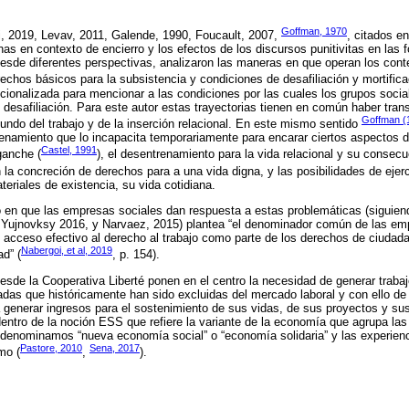
Goffman, 1970
i, 2019, Levav, 2011, Galende, 1990, Foucault, 2007,
, citados e
nas en contexto de encierro y los efectos de los discursos punitivitas en las 
esde diferentes perspectivas, analizaron las maneras en que operan los cont
echos básicos para la subsistencia y condiciones de desafiliación y mortific
ucionalizada para mencionar a las condiciones por las cuales los grupos socia
 desafiliación. Para este autor estas trayectorias tienen en común haber trans
Goffman (
ndo del trabajo y de la inserción relacional. En este mismo sentido
enamiento que lo incapacita temporariamente para encarar ciertos aspectos de 
Castel, 1991
ganche (
), el desentrenamiento para la vida relacional y su consec
n la concreción de derechos para a una vida digna, y las posibilidades de ejer
eriales de existencia, su vida cotidiana.
do en que las empresas sociales dan respuesta a estas problemáticas (siguie
, Yujnovksy 2016, y Narvaez, 2015) plantea “el denominador común de las em
 acceso efectivo al derecho al trabajo como parte de los derechos de ciudad
Nabergoi, et al, 2019
ad” (
, p. 154).
sde la Cooperativa Liberté ponen en el centro la necesidad de generar traba
radas que históricamente han sido excluidas del mercado laboral y con ello de 
 generar ingresos para el sostenimiento de sus vidas, de sus proyectos y s
ntro de la noción ESS que refiere la variante de la economía que agrupa las 
denominamos “nueva economía social” o “economía solidaria” y las experienci
Pastore, 2010
Sena, 2017
mo (
,
).