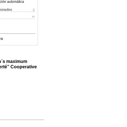
ción automática
cionados
nk
tán´s maximum
berté” Cooperative