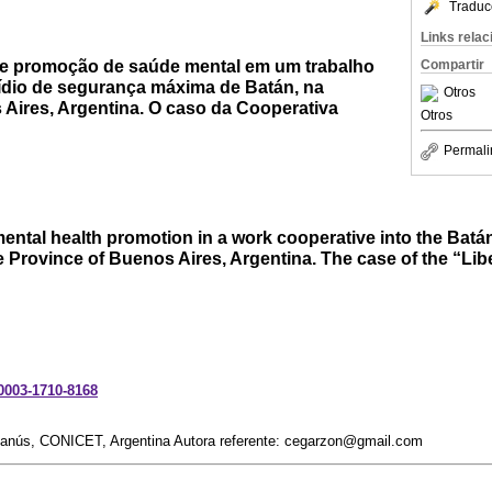
Traduc
Links rela
 e promoção de saúde mental em um trabalho
Compartir
ídio de segurança máxima de Batán, na
Otros
 Aires, Argentina. O caso da Cooperativa
Otros
Permali
mental health promotion in a work cooperative into the Ba
he Province of Buenos Aires, Argentina. The case of the “Li
-0003-1710-8168
Lanús, CONICET, Argentina Autora referente: cegarzon@gmail.com