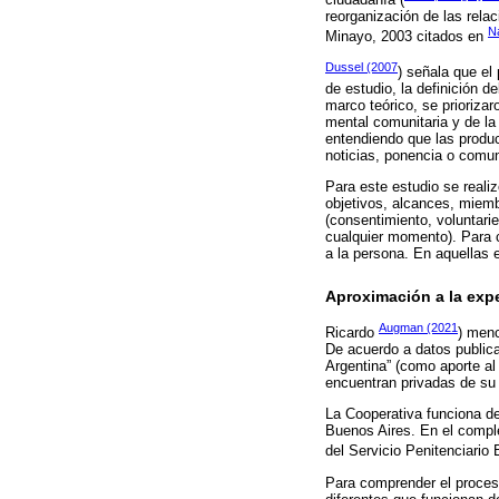
reorganización de las rela
N
Minayo, 2003 citados en
Dussel (2007
) señala que el
de estudio, la definición d
marco teórico, se prioriza
mental comunitaria y de la 
entendiendo que las produc
noticias, ponencia o comun
Para este estudio se reali
objetivos, alcances, miembr
(consentimiento, voluntari
cualquier momento). Para c
a la persona. En aquellas 
Aproximación a la exp
Augman (2021
Ricardo
) menc
De acuerdo a datos publica
Argentina” (como aporte a
encuentran privadas de su l
La Cooperativa funciona de
Buenos Aires. En el comple
del Servicio Penitenciario
Para comprender el proceso