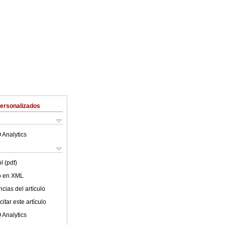
Personalizados
 Analytics
l (pdf)
lo en XML
cias del artículo
itar este artículo
 Analytics