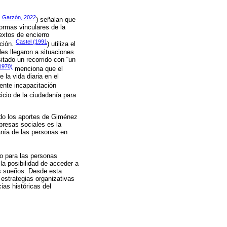
Garzón, 2022
n
) señalan que
formas vinculares de la
extos de encierro
Castel (1991
ación.
) utiliza el
les llegaron a situaciones
itado un recorrido con “un
1970)
menciona que el
la vida diaria en el
uente incapacitación
cicio de la ciudadanía para
ndo los aportes de Giménez
presas sociales es la
anía de las personas en
jo para las personas
la posibilidad de acceder a
us sueños. Desde esta
estrategias organizativas
as históricas del