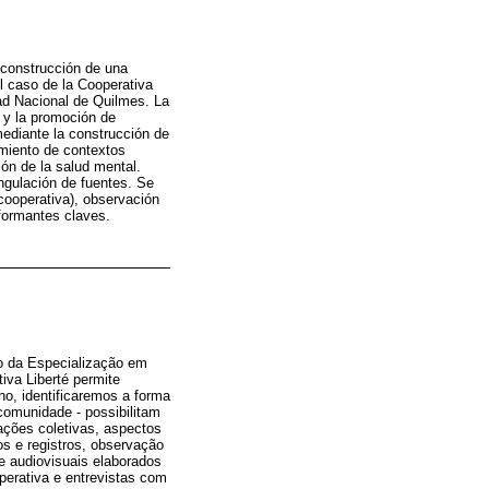
 construcción de una
l caso de la Cooperativa
dad Nacional de Quilmes. La
o y la promoción de
mediante la construcción de
amiento de contextos
ón de la salud mental.
ngulación de fuentes. Se
 cooperativa), observación
nformantes claves.
o da Especialização em
iva Liberté permite
o, identificaremos a forma
comunidade - possibilitam
ações coletivas, aspectos
s e registros, observação
 e audiovisuais elaborados
operativa e entrevistas com