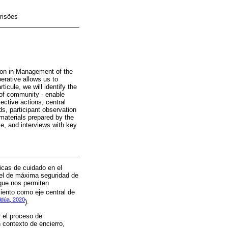
risões
tion in Management of the
erative allows us to
icule, we will identify the
e of community - enable
lective actions, central
s, participant observation
 materials prepared by the
ive, and interviews with key
icas de cuidado en el
rcel de máxima seguridad de
 que nos permiten
iento como eje central de
ldúa, 2020
).
r el proceso de
 contexto de encierro,