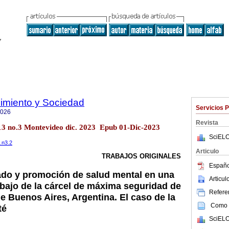
imiento y Sociedad
Servicios 
7026
Revista
l.13 no.3 Montevideo dic. 2023 Epub 01-Dic-2023
SciELO
.n3.2
Articulo
TRABAJOS ORIGINALES
Españo
ado y promoción de salud mental en una
Articu
abajo de la cárcel de máxima seguridad de
Referen
e Buenos Aires, Argentina. El caso de la
Como c
té
SciELO