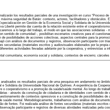
analizarán los resultados parciales de una investigación en curso “Proceso de
e máxima seguridad de Batán: contexto, actores, facilitadores y obstáculos. E
 Especialización en Gestión de la Economía Social y Solidaria de la Universi
va Liberté permite dar cuenta de la relación existente entre el cooperativism
icaremos a lo largo del trabajo, el modo en que las asociaciones solidarias - 
on sentido de comunidad -, posibilitan escenarios creativos para el cuestion
n de posibilidades de acciones colectivas, aspectos centrales para la promoci
jó con análisis de documentos y registros, observación participante con tria
tes secundarias (materiales escritos y audiovisuales elaborados por la propia
 diferentes actividades llevadas adelante por la cooperativa, y entrevistas a i
tal comunitaria; economía social y solidaria; contextos de encierro; cárceles
o analisados os resultados parciais de uma pesquisa em andamento no âmbit
e Solidária da Universidade Nacional de Quilmes. A experiência da Cooperat
re o cooperativismo e a promoção da saúde/saúde mental. Ao longo do trabalh
árias - através da construção de cidadania e de identidades com sentido de 
questionamento de contextos opressivos e a construção de possibilidades de 
de saúde mental. Metodologicamente, trabalhamos com análise de documento
ção de fontes. Foi realizada análise de fontes secundárias (materiais escritos
 observação participante e registros de diversas atividades realizadas pela co