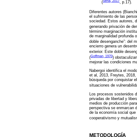
Sena, 2017
(
, p.17).
Diferentes autores (Bianch
el sufrimiento de las perso
sociedad. Estos autores, d
generando privación de der
término marginación instit
de marginalidad profunda o
doble desenganche”: del mu
encierro genera un desentr
exterior. Este doble desen
Goffman, 1970
(
) obstaculiza
mejorar las condiciones mat
Nabergoi identifica el mo
et al, 2013, Freytes, 2018
búsqueda por conquistar el
situaciones de vulnerabilid
Los procesos sostenidos de
privadas de libertad y libe
medios de producción para
perspectiva se enmarcan de
de la economía social que 
cooperativismo y mutualis
METODOLOGÍA