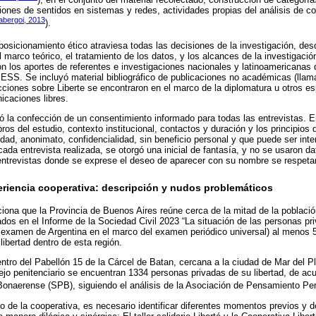
ciones de sentidos en sistemas y redes, actividades propias del análisis de co
abergoi, 2013
).
 posicionamiento ético atraviesa todas las decisiones de la investigación, des
el marco teórico, el tratamiento de los datos, y los alcances de la investigació
ron los aportes de referentes e investigaciones nacionales y latinoamericanas
ESS. Se incluyó material bibliográfico de publicaciones no académicas (llamad
ciones sobre Liberte se encontraron en el marco de la diplomatura u otros es
icaciones libres.
zó la confección de un consentimiento informado para todas las entrevistas. E
os del estudio, contexto institucional, contactos y duración y los principios
edad, anonimato, confidencialidad, sin beneficio personal y que puede ser in
ada entrevista realizada, se otorgó una inicial de fantasía, y no se usaron da
entrevistas donde se exprese el deseo de aparecer con su nombre se respeta
eriencia cooperativa: descripción y nudos problemáticos
iona que la Provincia de Buenos Aires reúne cerca de la mitad de la población
dos en el Informe de la Sociedad Civil 2023 “La situación de las personas priv
l examen de Argentina en el marco del examen periódico universal) al menos
ibertad dentro de esta región.
ntro del Pabellón 15 de la Cárcel de Batan, cercana a la ciudad de Mar del Pl
jo penitenciario se encuentran 1334 personas privadas de su libertad, de ac
 Bonaerense (SPB), siguiendo el análisis de la Asociación de Pensamiento Pen
 de la cooperativa, es necesario identificar diferentes momentos previos y 