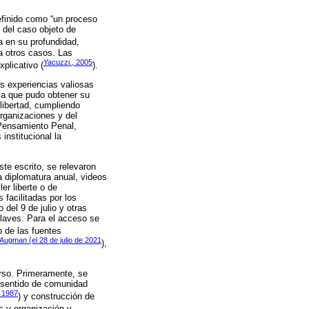
efinido como “un proceso
 del caso objeto de
ca en su profundidad,
ia otros casos. Las
Yacuzzi., 2005
plicativo (
).
as experiencias valiosas
cia que pudo obtener su
 libertad, cumpliendo
rganizaciones y del
 Pensamiento Penal,
institucional la
te escrito, se relevaron
a diplomatura anual, videos
er liberte o de
 facilitadas por los
 del 9 de julio y otras
claves. Para el acceso se
o de las fuentes
Augman (el 28 de julio de 2021
),
urso. Primeramente, se
y sentido de comunidad
, 1987
) y construcción de
as y organización y