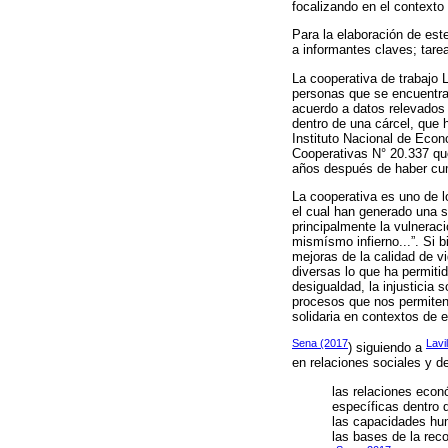
focalizando en el contexto 
Para la elaboración de este
a informantes claves; tare
La cooperativa de trabajo L
personas que se encuentran
acuerdo a datos relevados 
dentro de una cárcel, que 
Instituto Nacional de Econo
Cooperativas N° 20.337 qu
años después de haber cum
La cooperativa es uno de l
el cual han generado una s
principalmente la vulnerac
mismísmo infierno...”. Si 
mejoras de la calidad de v
diversas lo que ha permitid
desigualdad, la injusticia 
procesos que nos permiten 
solidaria en contextos de e
Sena (2017
Lavi
) siguiendo a
en relaciones sociales y d
las relaciones econ
específicas dentro d
las capacidades hum
las bases de la rec