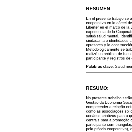
RESUMEN:
En el presente trabajo se 
cooperativa en la cárcel d
Liberté” en el marco de la
experiencia de la Cooperati
salud/salud mental. Identif
ciudadanía e identidades c
opresores y la construcció
Metodológicamente se traba
realizó un análisis de fuen
participante y registros de
Palabras clave:
Salud men
RESUMO:
No presente trabalho serã
Gestão da Economia Social 
compreender a relação ent
como as associações solid
cenários criativos para o 
centrais para a promoção 
participante com triangula
pela própria cooperativa),