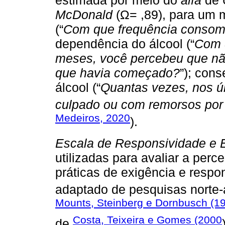
McDonald
(Ω= ,89), para um m
(“
Com que frequência consom
dependência do álcool (“
Com q
meses, você percebeu que nã
que havia começado?
”); con
álcool (“
Quantas vezes, nos ú
culpado ou com remorsos por 
Medeiros, 2020
).
Escala de Responsividade e 
utilizadas para avaliar a per
práticas de exigência e respo
adaptado de pesquisas norte-
Mounts, Steinberg e Dornbusch (1
Costa, Teixeira e Gomes (2000
de