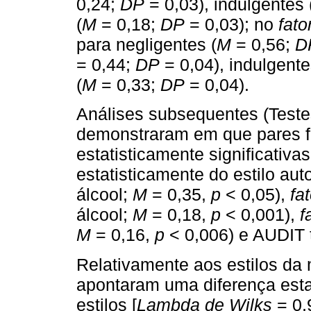
0,24;
DP
= 0,03), indulgentes 
(
M
= 0,18;
DP
= 0,03); no
fato
para negligentes (
M
= 0,56;
D
= 0,44;
DP
= 0,04), indulgente
(
M
= 0,33;
DP
= 0,04).
Análises subsequentes (Test
demonstraram em que pares f
estatisticamente significativas
estatisticamente do estilo aut
álcool;
M
= 0,35,
p
< 0,05),
fa
álcool;
M
= 0,18,
p
< 0,001),
f
M
= 0,16,
p
< 0,006) e AUDIT t
Relativamente aos estilos da
apontaram uma diferença estat
estilos [
Lambda de Wilks
= 0,