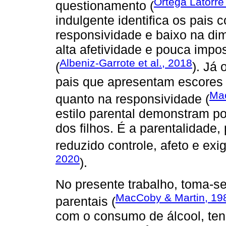
Ortega Latorre
questionamento (
indulgente identifica os pais
responsividade e baixo na d
alta afetividade e pouca impo
Albeniz-Garrote et al., 2018
(
). Já 
pais que apresentam escores 
Mac
quanto na responsividade (
estilo parental demonstram p
dos filhos. É a parentalidade,
reduzido controle, afeto e exi
2020
).
No presente trabalho, toma-se
MacCoby & Martin, 19
parentais (
com o consumo de álcool, ten