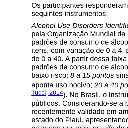
Os participantes responderam 
seguintes instrumentos:
Alcohol Use Disorders Identifi
pela Organização Mundial da 
padrões de consumo de álcool
itens, com variação de 0 a 4,
de 0 a 40. A partir dessa faix
padrões de consumo de álcoo
baixo risco;
8 a 15 pontos
sina
aponta uso nocivo;
20 a 40 p
Tucci, 2014
). No Brasil, o inst
públicos. Considerando-se a p
recentemente validado em amo
estado do Piauí, apresentando 
estimada por meio do
alfa
de