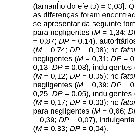
(tamanho do efeito) = 0,03]. 
as diferenças foram encontr
se apresentar da seguinte fo
para negligentes (
M
= 1,34;
D
= 0,87;
DP
= 0,14), autoritário
(
M
= 0,74;
DP
= 0,08); no
fato
negligentes (
M
= 0,31;
DP
= 0,
0,13;
DP
= 0,03), indulgentes 
(
M
= 0,12;
DP
= 0,05); no
fato
negligentes (
M
= 0,39;
DP
= 0,
0,25;
DP
= 0,05), indulgentes 
(
M
= 0,17;
DP
= 0,03); no
fato
para negligentes (
M
= 0,66;
D
= 0,39;
DP
= 0,07), indulgente
(
M
= 0,33;
DP
= 0,04).