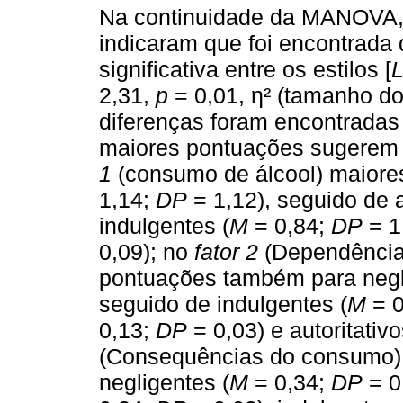
Na continuidade da MANOVA, c
indicaram que foi encontrada 
significativa entre os estilos [
L
2,31,
p
= 0,01, η² (tamanho do 
diferenças foram encontradas 
maiores pontuações sugerem
1
(consumo de álcool) maiores
1,14;
DP
= 1,12), seguido de a
indulgentes (
M
= 0,84;
DP
= 1,
0,09); no
fator 2
(Dependência
pontuações também para negl
seguido de indulgentes (
M
= 0
0,13;
DP
= 0,03) e autoritativo
(Consequências do consumo)
negligentes (
M
= 0,34;
DP
= 0,