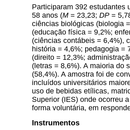
Participaram 392 estudantes u
58 anos (
M
= 23,23;
DP
= 5,78
ciências biológicas (biologia
(educação física = 9,2%; enf
(ciências contábeis = 6,4%), 
história = 4,6%; pedagogia = 
(direito = 12,3%; administraçã
(letras = 8,6%). A maioria do 
(58,4%). A amostra foi de con
incluídos universitários maio
uso de bebidas etílicas, matri
Superior (IES) onde ocorreu 
forma voluntária, em responde
Instrumentos