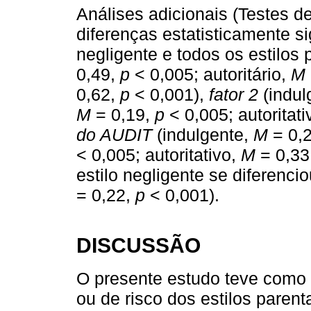
Análises adicionais (Testes d
diferenças estatisticamente si
negligente e todos os estilos
0,49,
p
< 0,005; autoritário,
M
0,62,
p
< 0,001),
fator 2
(indul
M
= 0,19,
p
< 0,005; autoritati
do AUDIT
(indulgente,
M
= 0,
< 0,005; autoritativo,
M
= 0,33
estilo negligente se diferencio
= 0,22,
p
< 0,001).
DISCUSSÃO
O presente estudo teve como ob
ou de risco dos estilos paren