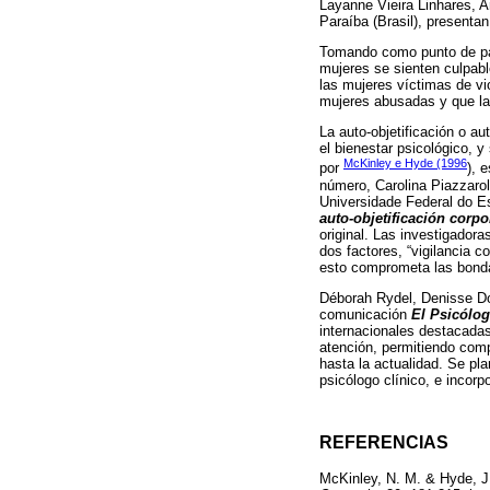
Layanne Vieira Linhares, A
Paraíba (Brasil), presentan
Tomando como punto de part
mujeres se sienten culpabl
las mujeres víctimas de vio
mujeres abusadas y que las
La auto-objetificación o a
el bienestar psicológico, y
McKinley e Hyde (1996
por
), 
número, Carolina Piazzarol
Universidade Federal do Esp
auto-objetificación corpo
original. Las investigador
dos factores, “vigilancia c
esto comprometa las bonda
Déborah Rydel, Denisse Do
comunicación
El Psicólog
internacionales destacadas
atención, permitiendo comp
hasta la actualidad. Se pla
psicólogo clínico, e incor
REFERENCIAS
McKinley, N. M. & Hyde, J