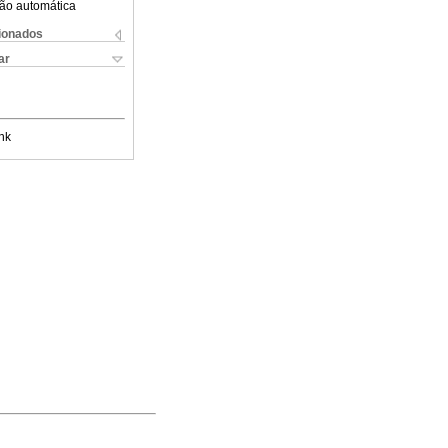
ão automática
cionados
ar
nk