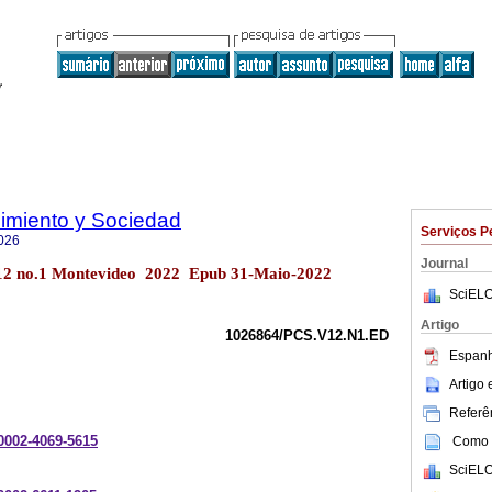
imiento y Sociedad
Serviços P
026
Journal
l.12 no.1 Montevideo 2022 Epub 31-Maio-2022
SciELO
Artigo
1026864/PCS.V12.N1.ED
Espanh
Artigo
Referên
-0002-4069-5615
Como c
SciELO