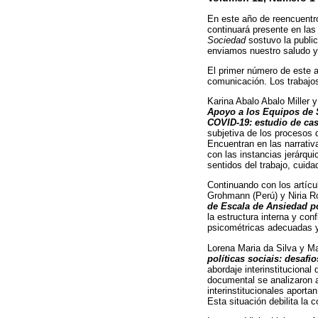
En este año de reencuentro
continuará presente en la
Sociedad
sostuvo la public
enviamos nuestro saludo y
El primer número de este a
comunicación. Los trabajos
Karina Abalo Abalo Miller 
Apoyo a los Equipos de 
COVID-19: estudio de ca
subjetiva de los procesos 
Encuentran en las narrativ
con las instancias jerárqu
sentidos del trabajo, cui
Continuando con los artíc
Grohmann (Perú) y Niria Ro
de Escala de Ansiedad po
la estructura interna y co
psicométricas adecuadas y
Lorena Maria da Silva y Ma
políticas sociais: desafio
abordaje interinstitucional
documental se analizaron 
interinstitucionales aport
Esta situación debilita la 