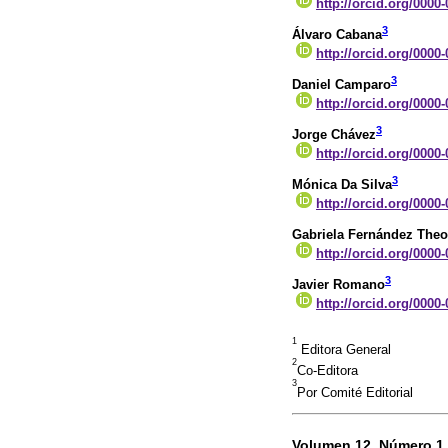
http://orcid.org/0000
3
Álvaro Cabana
http://orcid.org/0000
3
Daniel Camparo
http://orcid.org/0000
3
Jorge Chávez
http://orcid.org/0000
3
Mónica Da Silva
http://orcid.org/0000
Gabriela Fernández The
http://orcid.org/0000
3
Javier Romano
http://orcid.org/0000
1
Editora General
2
Co-Editora
3
Por Comité Editorial
Volumen 12, Número 1 