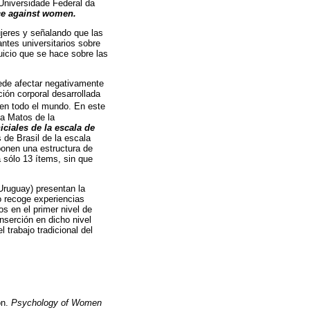
Universidade Federal da
nce against women.
ujeres y señalando que las
ntes universitarios sobre
juicio que se hace sobre las
uede afectar negativamente
ción corporal desarrollada
 en todo el mundo. En este
la Matos de la
ciales de la escala de
 de Brasil de la escala
ponen una estructura de
a sólo 13 ítems, sin que
Uruguay) presentan la
o recoge experiencias
s en el primer nivel de
nserción en dicho nivel
 trabajo tradicional del
on.
Psychology of Women