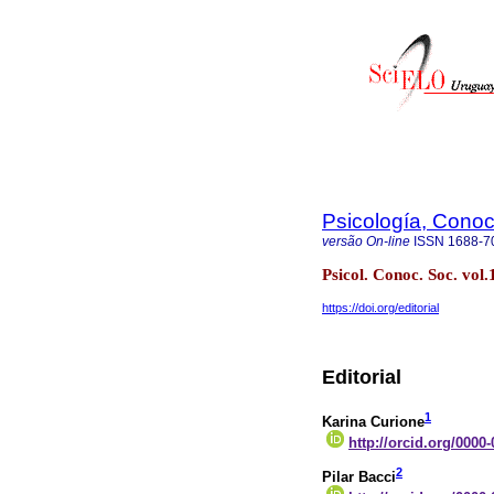
Psicología, Conoc
versão On-line
ISSN
1688-7
Psicol. Conoc. Soc. vo
https://doi.org/editorial
Editorial
1
Karina Curione
http://orcid.org/0000
2
Pilar Bacci