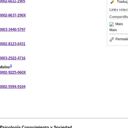
-0002-6611-1905
Traduç
Links rela
-0002-8637-290X
Compartilh
Mais
-0003-3440-5797
Mais
Permali
-0002-8123-6431
-0003-2522-4716
3
oduloz
-0002-9225-060X
-0002-5594-9104
Psicología Conocimiento y Sociedad