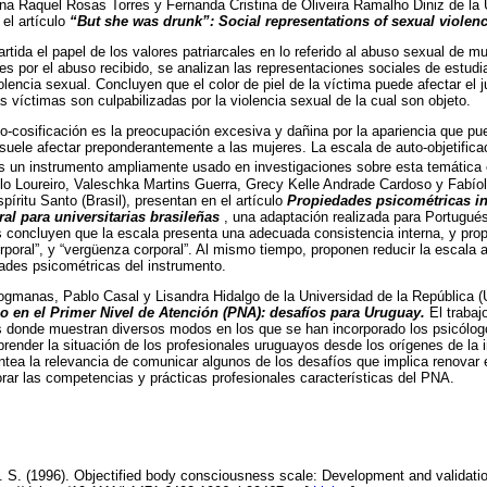
na Raquel Rosas Torres y Fernanda Cristina de Oliveira Ramalho Diniz de la 
 el artículo
“But she was drunk”: Social representations of sexual viole
ida el papel de los valores patriarcales en lo referido al abuso sexual de m
es por el abuso recibido, se analizan las representaciones sociales de estudia
lencia sexual. Concluyen que el color de piel de la víctima puede afectar el 
 víctimas son culpabilizadas por la violencia sexual de la cual son objeto.
uto-cosificación es la preocupación excesiva y dañina por la apariencia que p
 suele afectar preponderantemente a las mujeres. La escala de auto-objetifica
es un instrumento ampliamente usado en investigaciones sobre esta temática
lo Loureiro, Valeschka Martins Guerra, Grecy Kelle Andrade Cardoso y Fabío
íritu Santo (Brasil), presentan en el artículo
Propiedades psicométricas ini
ral para universitarias brasileñas
, una adaptación realizada para Portugués
as concluyen que la escala presenta una adecuada consistencia interna, y pro
orporal”, y “vergüenza corporal”. Al mismo tiempo, proponen reducir la escala 
des psicométricas del instrumento.
gmanas, Pablo Casal y Lisandra Hidalgo de la Universidad de la República (
o en el Primer Nivel de Atención (PNA): desafíos para Uruguay.
El trabaj
 donde muestran diversos modos en los que se han incorporado los psicólogo
render la situación de los profesionales uruguayos desde los orígenes de la i
ntea la relevancia de comunicar algunos de los desafíos que implica renovar el
porar las competencias y prácticas profesionales características del PNA.
. S. (1996). Objectified body consciousness scale: Development and validati