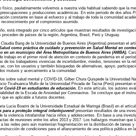
 físico, paulatinamente volvemos a nuestra vida habitual sabiendo que la me
s preocupaciones y producciones académicas. En este período de dos años
P
ación constante en base al esfuerzo y al trabajo de toda la comunidad acadé
 reconocimiento por el compromiso asumido.
ño, está integrado por cinco artículos que muestran resultados de investigac
 proceden de países de la región, Argentina, Brasil, Perú y Uruguay.
y Claudia Bang de la Universidad de Buenos Aires (Argentina) presentan el art
Salud como práctica de cuidado y prevención en Salud Mental en conte
so en un municipio del Área Metropolitana de Buenos Aires (AMBA).
Cara
de trabajo en el primer nivel de atención en contexto de pandemia en el perío
as de los trabajadores vivencias de incertidumbre, miedos, tensiones en la rel
icas, con los usuarios y también búsquedas de alternativas, apoyo, participac
dados mutuos y acercamiento a la comunidad.
ulos sobre salud mental y COVID-19, Gilber Chura Quispede la Universidad N
cio Ticahuanca Mullo de la Universidad Privada de Tacna (Perú) presentan el
r Covid-19 en estudiantes de educación.
En este artículo, los autores ev
nfiabilidad de la Escala de Ansiedad por Coronavirus. Se concluye que el ins
 que es aplicable a futuros docentes.
ria Lucia Boarini de la Universidade Estadual de Maringá (Brasil) en el artícu
s para a proteção integral infantojuvenil
presentan resultados de una inves
 de la violencia intrafamiliar hacia niños y adolescentes. En base a una invest
actas de reuniones entre los años 2013 y 2017. Los hallazgos muestran que l
an a las redes pero aún mantenían fragmentación en la distribución de tareas y
construcción de condiciones para el afianzamiento de una política pública en l