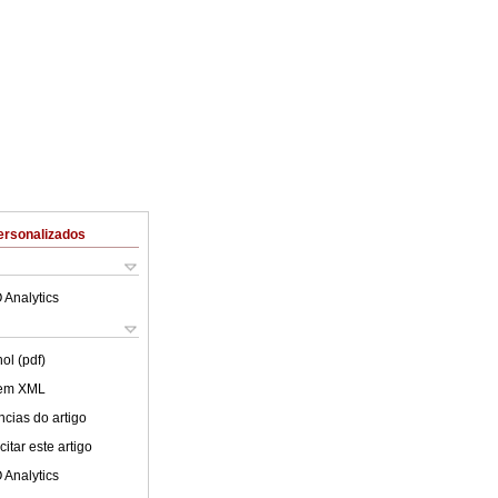
ersonalizados
 Analytics
ol (pdf)
 em XML
cias do artigo
itar este artigo
 Analytics