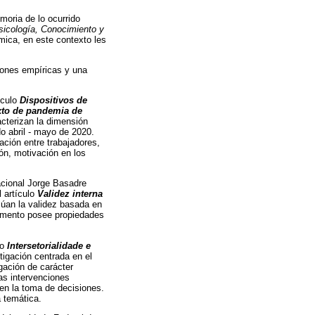
moria de lo ocurrido
sicología, Conocimiento y
mica, en este contexto les
iones empíricas y una
ículo
Dispositivos de
xto de pandemia de
cterizan la dimensión
do abril - mayo de 2020.
ación entre trabajadores,
ión, motivación en los
acional Jorge Basadre
 artículo
Validez interna
alúan la validez basada en
trumento posee propiedades
lo
Intersetorialidade e
tigación centrada en el
igación de carácter
as intervenciones
 en la toma de decisiones.
a temática.