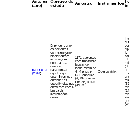
Autores
Objetivo do
F
Amostra
Instrumentos
(ano)
estudo
i
Int
ou
Entender como
co
os pacientes
bip
com transtorno
liv
bipolar obtêm
pan
1171 pacientes
informações
fol
com transtorno
sobre a sua
mé
bipolar com
doença,
(35
idade média de
Bauer et al.
caracterizar
de 
44,4 anos e
Questionário.
(2016
)
aqueles que
rev
NSE superior
usam Internet e
am
(6,8%), médio
entender as
fam
(49,9%) e baixo
experiências que
(3
(43,3%)
obtiveram com a
tel
busca de
(24
informações
tel
online.
at
(1
(9