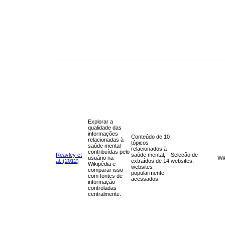
Explorar a
qualidade das
informações
Conteúdo de 10
relacionadas à
tópicos
saúde mental
relacionados à
contribuídas pelo
Reavley et
saúde mental,
Seleção de
usuário na
Wi
al. (2012
)
extraídos de 14
websites.
Wikipédia e
websites
comparar isso
popularmente
com fontes de
acessados.
informação
controladas
centralmente.