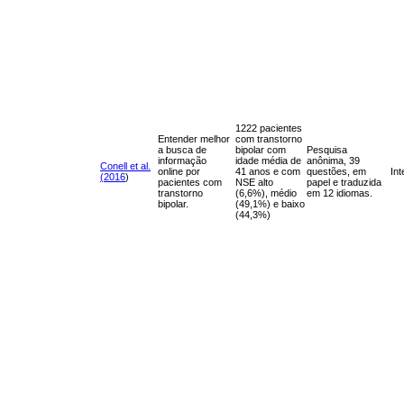
1222 pacientes
Entender melhor
com transtorno
a busca de
bipolar com
Pesquisa
informação
idade média de
anônima, 39
Conell et al.
online por
41 anos e com
questões, em
Int
(2016
)
pacientes com
NSE alto
papel e traduzida
transtorno
(6,6%), médio
em 12 idiomas.
bipolar.
(49,1%) e baixo
(44,3%)