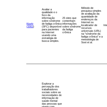
Método de
Avaliar a
pesquisa simples
qualidade e o
de avaliação da
foco da
quantidade de
informação
25 sites que
endereços da
sobre síndrome
contenham
Internet ou
Kisely
de fadiga crônica
informações
localizador de
Int
(2002
)
(SFC) disponível
sobre síndrome
recursos
para pacientes
da fadiga
universais (URL)
na Internet
crônica
na "síndrome da
usando uma
fadiga crônica" e a
estratégia de
metodologia de
busca simples.
Soot et al.
Explorar a
percepção dos
trabalhadores
sociais sobre as
necessidades de
informação de
saúde mental
das pessoas que
vivem com