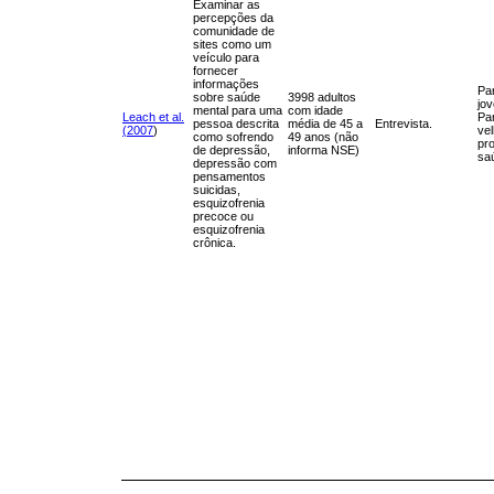
Examinar as
percepções da
comunidade de
sites como um
veículo para
fornecer
informações
Pa
sobre saúde
3998 adultos
jov
mental para uma
com idade
Leach et al.
Pa
pessoa descrita
média de 45 a
Entrevista.
(2007
)
vel
como sofrendo
49 anos (não
pro
de depressão,
informa NSE)
sa
depressão com
pensamentos
suicidas,
esquizofrenia
precoce ou
esquizofrenia
crônica.