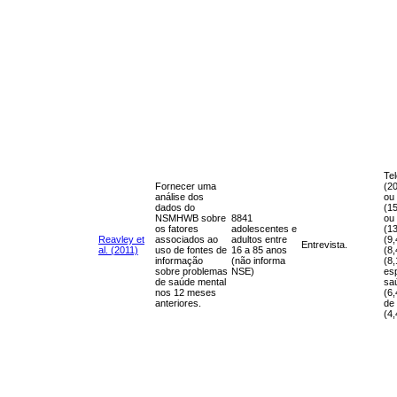
Te
Fornecer uma
(20
análise dos
ou 
dados do
(15
NSMHWB sobre
8841
ou 
os fatores
adolescentes e
(13
Reavley et
associados ao
adultos entre
(9,
Entrevista.
al. (2011)
uso de fontes de
16 a 85 anos
(8
informação
(não informa
(8
sobre problemas
NSE)
es
de saúde mental
sa
nos 12 meses
(6,
anteriores.
de
(4