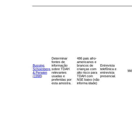
Determinar
486 pais afro-
fontes de
americanos e
Bussing,
informação
brancos de
Entrevista
Schoenberg,
sobre TDAH
crianças com
telefônica e
Mé
& Perwien
relevantes
alto risco para
entrevista
(1998
)
usadas e
TDAH com
presencial.
preferidas por
NSE baixo (não
esta amostra.
informa idade)