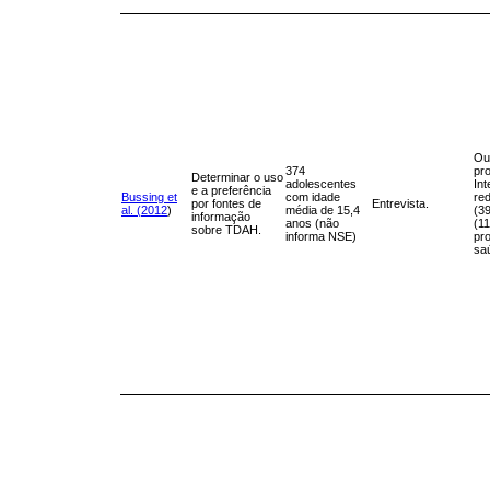
Ou
374
pro
Determinar o uso
adolescentes
Int
e a preferência
Bussing et
com idade
red
por fontes de
Entrevista.
al. (2012
)
média de 15,4
(39
informação
anos (não
(1
sobre TDAH.
informa NSE)
pro
sa