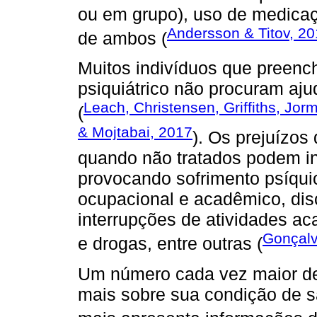
ou em grupo), uso de medica
Andersson & Titov, 2
de ambos (
Muitos indivíduos que preench
psiquiátrico não procuram aju
Leach, Christensen, Griffiths, Jo
(
& Mojtabai, 2017
). Os prejuízos
quando não tratados podem int
provocando sofrimento psíqui
ocupacional e acadêmico, disc
interrupções de atividades ac
Gonçalv
e drogas, entre outras (
Um número cada vez maior de
mais sobre sua condição de s