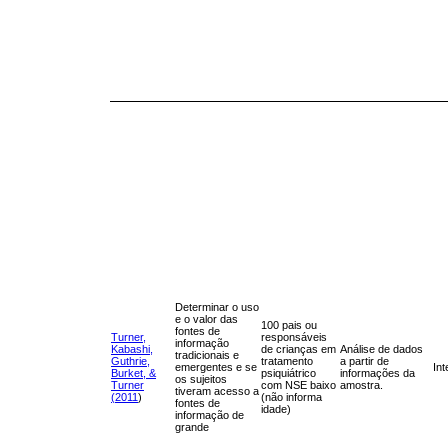
Determinar o uso
e o valor das
100 pais ou
fontes de
Turner,
responsáveis
informação
Kabashi,
de crianças em
Análise de dados
tradicionais e
Guthrie,
tratamento
a partir de
emergentes e se
Int
Burket, &
psiquiátrico
informações da
os sujeitos
Turner
com NSE baixo
amostra.
tiveram acesso a
(2011
)
(não informa
fontes de
idade)
informação de
grande