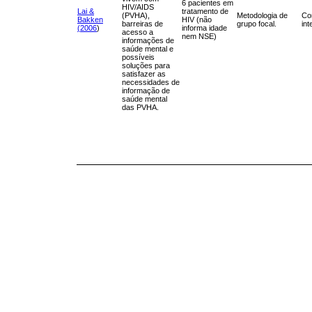
6 pacientes em
HIV/AIDS
Lai &
tratamento de
(PVHA),
Metodologia de
Co
Bakken
HIV (não
barreiras de
grupo focal.
int
(2006
)
informa idade
acesso a
nem NSE)
informações de
saúde mental e
possíveis
soluções para
satisfazer as
necessidades de
informação de
saúde mental
das PVHA.