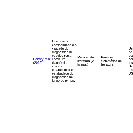
Examinar a
confiabilidade e a
validade do
Um
diagnóstico de
de 
esquizofrenia,
de
Revisão de
Revisão
Harvey et al.
como um
pel
literatura (2
sistemática da
(2012
)
diagnóstico
Ins
jornais)
literatura.
válido é
Hea
estabelecido e a
ref
estabilidade do
DS
diagnóstico ao
longo do tempo.