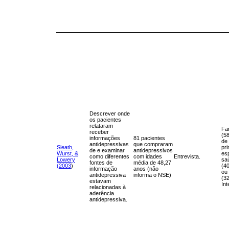
Descrever onde
os pacientes
relataram
Fa
receber
(5
informações
81 pacientes
de
antidepressivas
que compraram
Sleath,
pri
de e examinar
antidepressivos
Wurst, &
es
como diferentes
com idades
Entrevista.
Lowery
sa
fontes de
média de 48,27
(2003
)
(4
informação
anos (não
ou 
antidepressiva
informa o NSE)
(3
estavam
Int
relacionadas à
aderência
antidepressiva.