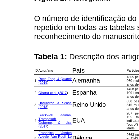
O número de identificação do 
repetido em todas as tabelas s
reconhecimento do manuscrit
Tabela 1:
Descrição dos arti
País
ID
Autor/ano
Particip
1865 pe
Reer, Tang, & Quandt
Alemanha
1
960 mul
(2019
)
anos de
1468 pe
Espanha
2
Oberst et al. (2017
)
1091 mu
anos de
630 pe
Hadlington & Scase
Reino Unido
3
315 mul
(2018
)
anos de
207 pe
Blackwell, Leaman,
155 m
Tramposch,
EUA
4
indica
Osborne, & Liss
"outro")
(2017
)
idade.
Franchina, Vanden
2663 pe
Abeele, Van Rooij, Lo
Bélgica
5
e 1143