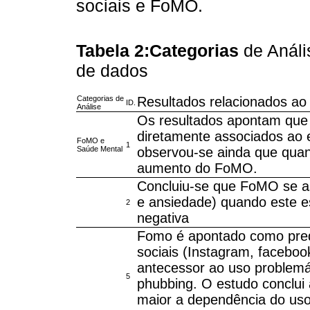
sociais e FoMO.
Tabela 2:Categorias
de Análi
de dados
Categorias de
Resultados relacionados a
ID.
Análise
Os resultados apontam que 
diretamente associados ao 
FoMO e
1
Saúde Mental
observou-se ainda que qua
aumento do FoMO.
Concluiu-se que FoMO se as
e ansiedade) quando este es
2
negativa
Fomo é apontado como pred
sociais (Instagram, faceboo
antecessor ao uso problemá
5
phubbing. O estudo conclui
maior a dependência do uso 