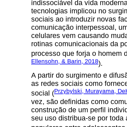
indissociável da vida modern
tecnologias implicou no surg
sociais ao introduzir novas f
comunicação interpessoal, um
celulares vem causando muda
rotinas comunicacionais da p
processo que forja o homem d
Ellensohn, & Barin, 2018
).
A partir do surgimento e difu
as redes sociais como fornec
Przybylski, Murayama, De
social (
vez, são definidas como comu
construção de um perfil indiv
seu uso distribua-se por toda