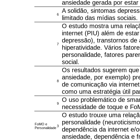
ansiedade gerada por estar
A solidão, sintomas depres
6
limitado das mídias sociais.
O estudo mostra uma relaçã
internet (PIU) além de estar
depressão), transtornos de 
7
hiperatividade. Vários fator
personalidade, fatores paren
social.
Os resultados sugerem que 
ansiedade, por exemplo) pr
8
de comunicação via internet
como uma estratégia útil pa
O uso problemático de smar
9
necessidade de toque e Fo
O estudo trouxe uma relaçã
personalidade (neuroticism
FoMO e
3
Personalidade
dependência da internet e/o
ansiedade, dependência e f