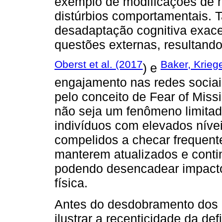
exemplo de modificações de hu
distúrbios comportamentais. 
desadaptação cognitiva exace
questões externas, resultando
Oberst et al. (2017
Baker, Krieg
) e
engajamento nas redes sociai
pelo conceito de Fear of Mis
não seja um fenômeno limitado
indivíduos com elevados níve
compelidos a checar frequent
manterem atualizados e cont
podendo desencadear impacto
física.
Antes do desdobramento dos 
ilustrar a recenticidade da de