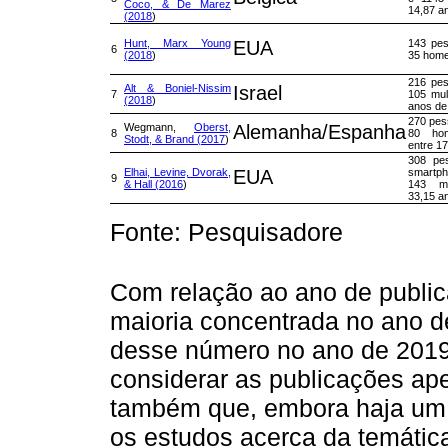
Coco, & De Marez
14,87 a
(2018
)
Hunt, Marx Young
EUA
143 pes
6
(2018
)
35 hom
216 pe
Alt & Boniel-Nissim
Israel
7
105 mul
(2018
)
anos de
270 pes
Wegmann,
Oberst,
Alemanha/Espanha
8
80 hom
Stodt, & Brand (2017
)
entre 17
308 pe
Elhai, Levine, Dvorak,
EUA
smartp
9
& Hall (2016
)
143 mu
33,15 a
Fonte: Pesquisadore
Com relação ao ano de public
maioria concentrada no ano d
desse número no ano de 2019, 
considerar as publicações ape
também que, embora haja um 
os estudos acerca da temátic