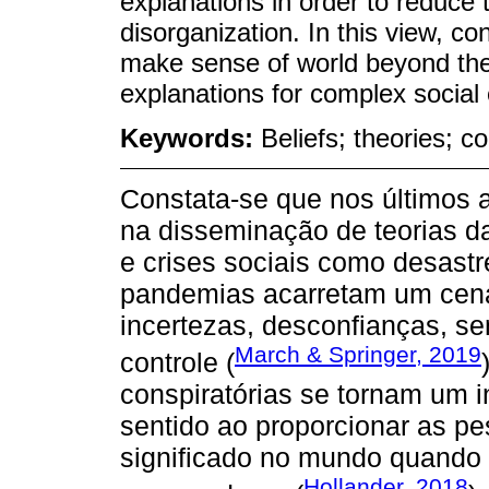
explanations in order to reduce t
disorganization. In this view, co
make sense of world beyond thei
explanations for complex social
Keywords:
Beliefs; theories; co
Constata-se que nos últimos
na disseminação de teorias d
e crises sociais como desastre
pandemias acarretam um cenár
incertezas, desconfianças, se
March & Springer, 2019
controle (
conspiratórias se tornam um i
sentido ao proporcionar as 
significado no mundo quando
Hollander, 2018