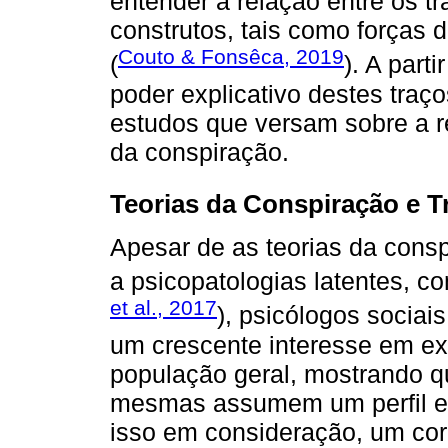
entender a relação entre os t
construtos, tais como forças 
Couto & Fonsêca, 2019
(
). A part
poder explicativo destes traço
estudos que versam sobre a re
da conspiração.
Teorias da Conspiração e T
Apesar de as teorias da cons
a psicopatologias latentes, c
et al., 2017
), psicólogos socia
um crescente interesse em exp
população geral, mostrando 
mesmas assumem um perfil es
isso em consideração, um corp