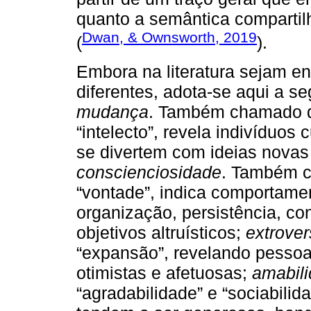
quanto a semântica compartil
Dwan, & Ownsworth, 2019
(
).
Embora na literatura sejam e
diferentes, adota-se aqui a se
mudança
. Também chamado de
“intelecto”, revela indivíduos 
se divertem com ideias novas
conscienciosidade
. Também c
“vontade”, indica comportame
organização, persistência, co
objetivos altruísticos;
extrove
“expansão”, revelando pessoas
otimistas e afetuosas;
amabil
“agradabilidade” e “sociabili