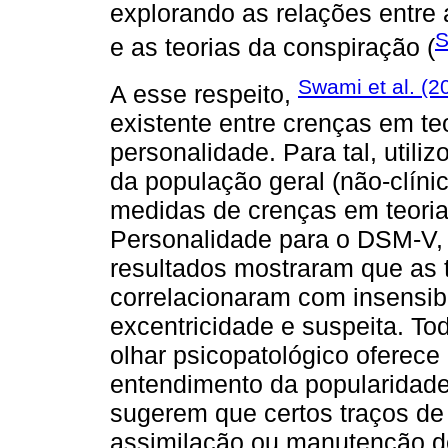
explorando as relações entre a
S
e as teorias da conspiração (
Swami et al. (2
A esse respeito,
existente entre crenças em te
personalidade. Para tal, util
da população geral (não-clíni
medidas de crenças em teoria
Personalidade para o DSM-V, 
resultados mostraram que as 
correlacionaram com insensibi
excentricidade e suspeita. To
olhar psicopatológico oferece
entendimento da popularidade
sugerem que certos traços de
assimilação ou manutenção de