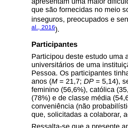
apresentam uma maior dificul
que são fornecidas no meio so
inseguros, preocupados e sen
al., 2016
).
Participantes
Participou deste estudo uma 
universitários de uma institui
Pessoa. Os participantes tin
anos (
M
= 21,7;
DP
= 5,14), s
feminino (56,6%), católica (35
(78%) e de classe média (54,
conveniência (não probabilíst
que, solicitadas a colaborar, 
Ressalta-se que a presente a