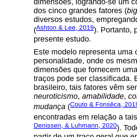
dimensões, logrando-se um co
dos cinco grandes fatores (
big
diversos estudos, empregando
Ashton & Lee, 2019
(
). Portanto,
presente estudo.
Este modelo representa uma o
personalidade, onde os mesm
dimensões que fornecem uma 
traços pode ser classificada.
brasileiro, tais fatores vêm
neuroticismo
,
amabilidade
,
co
Couto & Fonsêca, 201
mudança
(
encontradas em relação a tai
Denissen, & Luhmann, 2020
). To
partir de um traço geral que e