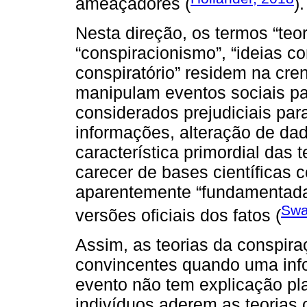
ameaçadores (
).
Nesta direção, os termos “teo
“conspiracionismo”, “ideias c
conspiratório” residem na cr
manipulam eventos sociais pa
considerados prejudiciais par
informações, alteração de da
característica primordial das 
carecer de bases científicas c
aparentemente “fundamentadas
Swa
versões oficiais dos fatos (
Assim, as teorias da conspira
convincentes quando uma in
evento não tem explicação pla
indivíduos aderem as teorias c