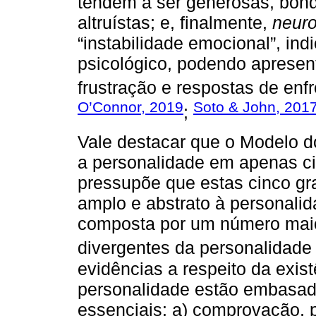
tendem a ser generosas, bondo
altruístas; e, finalmente,
neuro
“instabilidade emocional”, in
psicológico, podendo apresenta
frustração e respostas de enf
O’Connor, 2019
Soto & John, 201
;
Vale destacar que o Modelo d
a personalidade em apenas cin
pressupõe que estas cinco g
amplo e abstrato à personali
composta por um número maior
divergentes da personalidade 
evidências a respeito da exis
personalidade estão embasa
essenciais: a) comprovação, p