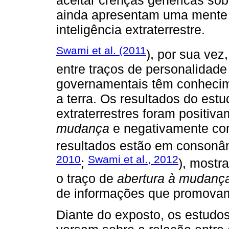
aceitar crenças genéricas sob
ainda apresentam uma mente a
inteligência extraterrestre.
Swami et al. (2011
), por sua ve
entre traços de personalidade
governamentais têm conhecime
a terra. Os resultados do es
extraterrestres foram positi
mudança
e negativamente c
resultados estão em consonân
2010
Swami et al., 2012
;
), mostr
o traço de
abertura à mudanç
de informações que promovam
Diante do exposto, os estudos 