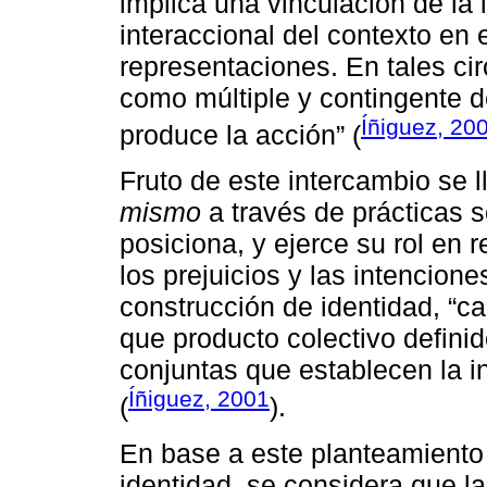
implica una vinculación de la 
interaccional del contexto en 
representaciones. En tales ci
como múltiple y contingente d
Íñiguez, 20
produce la acción” (
Fruto de este intercambio se l
mismo
a través de prácticas s
posiciona, y ejerce su rol en 
los prejuicios y las intencion
construcción de identidad, “ca
que producto colectivo definid
conjuntas que establecen la in
Íñiguez, 2001
(
).
En base a este planteamient
identidad, se considera que l