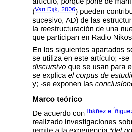
artículo, porque pone de manif
Van Dijk, 2006
(
) pueden contribui
sucesivo, AD) de las estructur
la reestructuración de una nu
que participan en Radio Nikos
En los siguientes apartados s
se utiliza en este artículo; -s
discursivo
que se usan para ex
se explica
el corpus de estudi
y; -se exponen las
conclusion
Marco teórico
Ibáñez e Íñigue
De acuerdo con
realizado investigaciones sob
remite a la experiencia “
del n