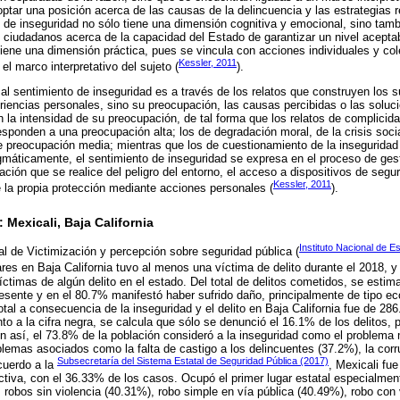
optar una posición acerca de las causas de la delincuencia y las estrategias r
o de inseguridad no sólo tiene una dimensión cognitiva y emocional, sino tamb
ciudadanos acerca de la capacidad del Estado de garantizar un nivel aceptab
tiene una dimensión práctica, pues se vincula con acciones individuales y col
Kessler, 2011
el marco interpretativo del sujeto (
).
l sentimiento de inseguridad es a través de los relatos que construyen los s
iencias personales, sino su preocupación, las causas percibidas o las soluc
n la intensidad de su preocupación, de tal forma que los relatos de complicida
responden a una preocupación alta; los de degradación moral, de la crisis soci
de preocupación media; mientras que los de cuestionamiento de la inseguridad
máticamente, el sentimiento de inseguridad se expresa en el proceso de gesti
ción que se realice del peligro del entorno, el acceso a dispositivos de segur
Kessler, 2011
 la propia protección mediante acciones personales (
).
 Mexicali, Baja California
Instituto Nacional de E
 de Victimización y percepción sobre seguridad pública (
ares en Baja California tuvo al menos una víctima de delito durante el 2018, 
ctimas de algún delito en el estado. Del total de delitos cometidos, se estim
esente y en el 80.7% manifestó haber sufrido daño, principalmente de tipo e
tal a consecuencia de la inseguridad y el delito en Baja California fue de 28
 a la cifra negra, se calcula que sólo se denunció el 16.1% de los delitos, 
n así, el 73.8% de la población consideró a la inseguridad como el problema
lemas asociados como la falta de castigo a los delincuentes (37.2%), la corr
Subsecretaría del Sistema Estatal de Seguridad Pública (2017)
cuerdo a la
, Mexicali fu
ictiva, con el 36.33% de los casos. Ocupó el primer lugar estatal especialment
 robos sin violencia (40.31%), robo simple en vía pública (40.49%), robo con