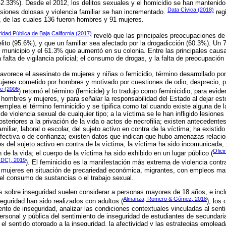
42.33%). Desde el 2012, los delitos sexuales y el homicidio se han mantenido
Data Cívica (2018)
siones dolosas y violencia familiar se han incrementado.
reg
, de las cuales 136 fueron hombres y 91 mujeres.
dad Pública de Baja California (2017)
reveló que las principales preocupaciones de 
elito (95.6%), y que un familiar sea afectado por la drogadicción (60.3%). U
municipio y el 61.3% que aumentó en su colonia. Entre las principales causa
falta de vigilancia policial; el consumo de drogas, y la falta de preocupación 
avorece el asesinato de mujeres y niñas o femicidio, término desarrollado po
mujeres cometido por hombres y motivado por cuestiones de odio, desprecio, pl
e (2006
) retomó el término (femicide) y lo tradujo como feminicidio, para evide
 hombres y mujeres, y para señalar la responsabilidad del Estado al dejar es
mplea el término feminicidio y se tipifica como tal cuando existe alguna de l
de violencia sexual de cualquier tipo; a la víctima se le han infligido lesione
steriores a la privación de la vida o actos de necrofilia; existen antecedentes
miliar, laboral o escolar, del sujeto activo en contra de la víctima; ha existido
afectiva o de confianza; existen datos que indican que hubo amenazas relaci
s del sujeto activo en contra de la víctima; la víctima ha sido incomunicada,
Ofici
n de la vida; el cuerpo de la víctima ha sido exhibido en un lugar público (
NODC), 2019
). El feminicidio es la manifestación más extrema de violencia contr
 mujeres en situación de precariedad económica, migrantes, con empleos mar
el consumo de sustancias o el trabajo sexual.
s sobre inseguridad suelen considerar a personas mayores de 18 años, e incl
Almanza, Romero & Gómez, 2018
seguridad han sido realizados con adultos (
), los
nto de inseguridad, analizar las condiciones contextuales vinculadas al senti
ersonal y pública del sentimiento de inseguridad de estudiantes de secundari
el sentido otorgado a la inseguridad, la afectividad y las estrategias emplead