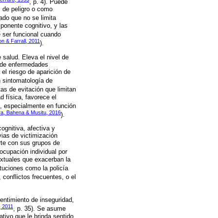
, p. 4). Puede
l de peligro o como
ado que no se limita
ponente cognitivo, y las
e ser funcional cuando
n & Farrall, 2011
).
 salud. Eleva el nivel de
o de enfermedades
el riesgo de aparición de
n sintomatología de
s de evitación que limitan
d física, favorece el
), especialmente en función
era, Bahena & Musitu, 2016
).
ognitiva, afectiva y
vias de victimización
arte con sus grupos de
ocupación individual por
extuales que exacerban la
ituciones como la policía
conflictos frecuentes, o el
entimiento de inseguridad,
, 2011
, p. 35). Se asume
tivo que le brinda sentido