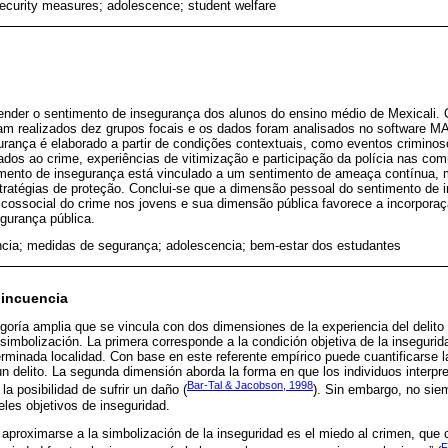
ecurity measures; adolescence; student welfare
tender o sentimento de insegurança dos alunos do ensino médio de Mexicali. 
m realizados dez grupos focais e os dados foram analisados no software M
rança é elaborado a partir de condições contextuais, como eventos criminos
gados ao crime, experiências de vitimização e participação da polícia nas c
mento de insegurança está vinculado a um sentimento de ameaça contínua, m
ratégias de proteção. Conclui-se que a dimensão pessoal do sentimento de i
cossocial do crime nos jovens e sua dimensão pública favorece a incorpora
gurança pública.
ncia; medidas de segurança; adolescencia; bem-estar dos estudantes
lincuencia
goría amplia que se vincula con dos dimensiones de la experiencia del delito 
simbolización. La primera corresponde a la condición objetiva de la insegurida
erminada localidad. Con base en este referente empírico puede cuantificarse l
un delito. La segunda dimensión aborda la forma en que los individuos interpre
Bar-Tal & Jacobson, 1998
la posibilidad de sufrir un daño (
). Sin embargo, no siem
eles objetivos de inseguridad.
 aproximarse a la simbolización de la inseguridad es el miedo al crimen, que
F