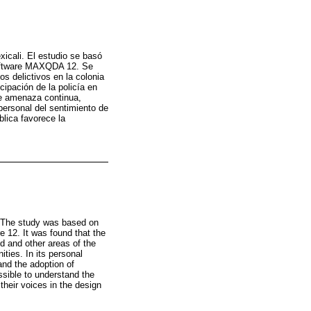
xicali. El estudio se basó
 software MAXQDA 12. Se
s delictivos en la colonia
cipación de la policía en
de amenaza continua,
personal del sentimiento de
lica favorece la
i. The study was based on
12. It was found that the
od and other areas of the
ities. In its personal
 and the adoption of
ossible to understand the
their voices in the design