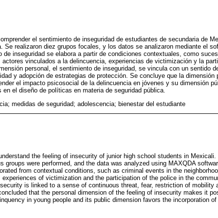
 comprender el sentimiento de inseguridad de estudiantes de secundaria de Me
. Se realizaron diez grupos focales, y los datos se analizaron mediante el
o de inseguridad se elabora a partir de condiciones contextuales, como suceso
 actores vinculados a la delincuencia, experiencias de victimización y la parti
mensión personal, el sentimiento de inseguridad, se vincula con un sentido 
lidad y adopción de estrategias de protección. Se concluye que la dimensión 
nder el impacto psicosocial de la delincuencia en jóvenes y su dimensión púb
 en el diseño de políticas en materia de seguridad pública.
cia; medidas de seguridad; adolescencia; bienestar del estudiante
understand the feeling of insecurity of junior high school students in Mexical
s groups were performed, and the data was analyzed using MAXQDA software 
aborated from contextual conditions, such as criminal events in the neighborho
, experiences of victimization and the participation of the police in the commun
security is linked to a sense of continuous threat, fear, restriction of mobility
s concluded that the personal dimension of the feeling of insecurity makes it p
nquency in young people and its public dimension favors the incorporation of 