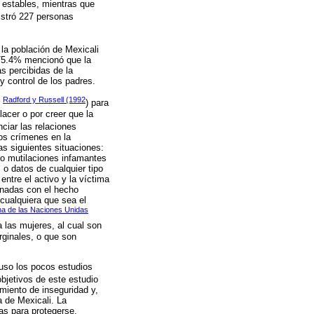
 estables, mientras que
istró 227 personas
la población de Mexicali
n 75.4% mencionó que la
s percibidas de la
y control de los padres.
Radford y Russell (1992
r
) para
acer o por creer que la
nciar las relaciones
tos crímenes en la
as siguientes situaciones:
s o mutilaciones infamantes
 o datos de cualquier tipo
 entre el activo y la víctima
onadas con el hecho
 cualquiera que sea el
na de las Naciones Unidas
a las mujeres, al cual son
ginales, o que son
uso los pocos estudios
 objetivos de este estudio
miento de inseguridad y,
a de Mexicali. La
as para protegerse,