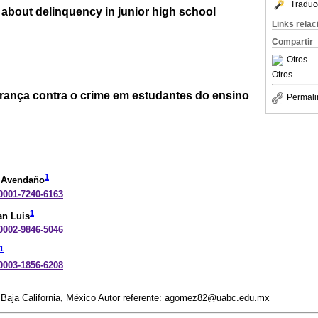
Traduc
y about delinquency in junior high school
Links rela
Compartir
Otros
Otros
ança contra o crime em estudantes do ensino
Permali
1
 Avendaño
-0001-7240-6163
1
an Luis
-0002-9846-5046
1
-0003-1856-6208
Baja California, México Autor referente: agomez82@uabc.edu.mx