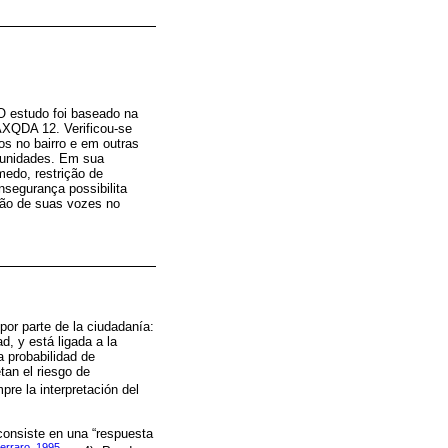
O estudo foi baseado na
AXQDA 12. Verificou-se
os no bairro e em outras
omunidades. Em sua
edo, restrição de
nsegurança possibilita
ção de suas vozes no
por parte de la ciudadanía:
d, y está ligada a la
a probabilidad de
tan el riesgo de
pre la interpretación del
 consiste en una “respuesta
erraro, 1995