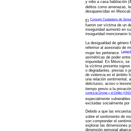
y robo a casa habitación (
delitos como amenazas, le
desaparecidas en Mexicali
Consejo Ciudadano de Seguri
El
fueron ser víctima de un d
inseguridad aumentó en su 
inseguridad mencionaron la 
La desigualdad de género f
referirse al asesinato de 
Lagard
mujer les pertenece.
asimétricas de poder entre
impunidad. En México, se e
la víctima presenta signos 
o degradantes, previas o po
de violencia en el ámbito fa
una relación sentimental, 
delictuoso, acoso o lesione
tiempo previo a la privació
contra la Droga y el Delito (U
especialmente vulnerables
excluidas socialmente por 
Debido a que las encuesta
sobre el sentimiento de in
son comprender el sentimie
explorar las dimensiones p
dimensión personal abarca 