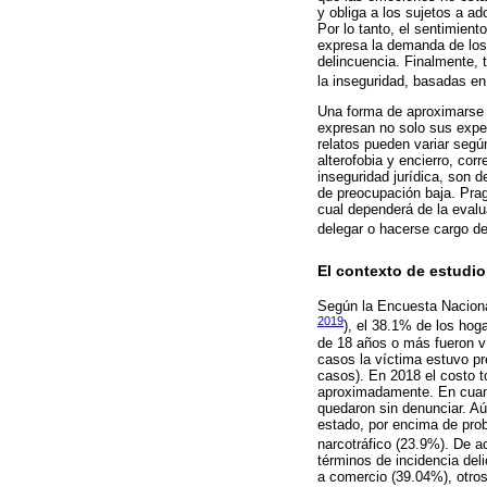
y obliga a los sujetos a ad
Por lo tanto, el sentimient
expresa la demanda de los 
delincuencia. Finalmente, 
la inseguridad, basadas en 
Una forma de aproximarse a
expresan no solo sus exper
relatos pueden variar segú
alterofobia y encierro, cor
inseguridad jurídica, son 
de preocupación baja. Prag
cual dependerá de la evalua
delegar o hacerse cargo de
El contexto de estudio:
Según la Encuesta Nacional
2019
), el 38.1% de los hog
de 18 años o más fueron ví
casos la víctima estuvo pr
casos). En 2018 el costo to
aproximadamente. En cuanto
quedaron sin denunciar. Aú
estado, por encima de prob
narcotráfico (23.9%). De a
términos de incidencia del
a comercio (39.04%), otros