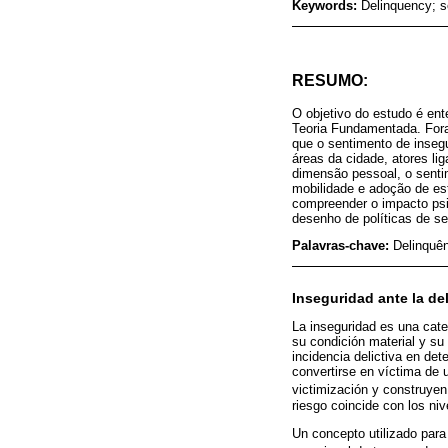
Keywords:
Delinquency; s
RESUMO:
O objetivo do estudo é en
Teoria Fundamentada. Fora
que o sentimento de insegu
áreas da cidade, atores li
dimensão pessoal, o senti
mobilidade e adoção de est
compreender o impacto psi
desenho de políticas de se
Palavras-chave:
Delinquê
Inseguridad ante la de
La inseguridad es una cate
su condición material y su 
incidencia delictiva en det
convertirse en víctima de 
victimización y construyen 
riesgo coincide con los niv
Un concepto utilizado para