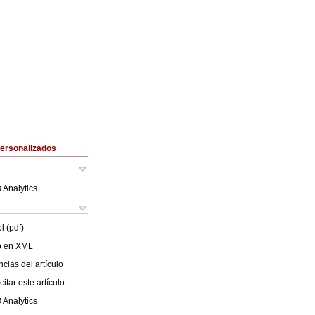
Personalizados
 Analytics
l (pdf)
lo en XML
cias del artículo
itar este artículo
 Analytics