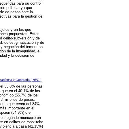
equeridas para su control.
ién política, ya que
le de riesgo ante la
ectivas para la gestión de
ujetos y en los que
iones propuestas. Estos
d delito-subversión y de
al, de estigmatización y de
 y negación del temor son
ón de la inseguridad, el
idad y la decisión de
stadística y Geografía (INEGI),
y el 33.8% de las personas
a que en el 40.1% de los
conómico (55.7% de los
6.3 millones de pesos,
por lo que cerca del 84%
 más importante en el
upción (34.9%) o el
e el segundo municipio en
e en delitos de robo: robo
 violencia a casa (41.15%)