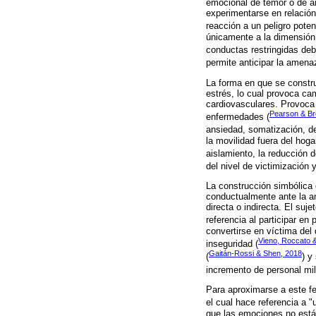
emocional de temor o de an
experimentarse en relación
reacción a un peligro poten
únicamente a la dimensión 
conductas restringidas de
permite anticipar la amenaz
La forma en que se constru
estrés, lo cual provoca c
cardiovasculares. Provoca 
Pearson & Br
enfermedades (
ansiedad, somatización, de
la movilidad fuera del hoga
aislamiento, la reducción d
del nivel de victimización
La construcción simbólica 
conductualmente ante la ame
directa o indirecta. El su
referencia al participar en
convertirse en víctima del
Vieno, Roccato 
inseguridad (
Gaitán-Rossi & Shen, 2018
(
) y
incremento de personal mili
Para aproximarse a este fe
el cual hace referencia a 
que las emociones no están