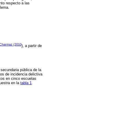
nto respecto a las
blema.
Charmaz (2010
), a partir de
 secundaria pública de la
os de incidencia delictiva
itos en cinco escuelas
uestra en la
tabla 1
.