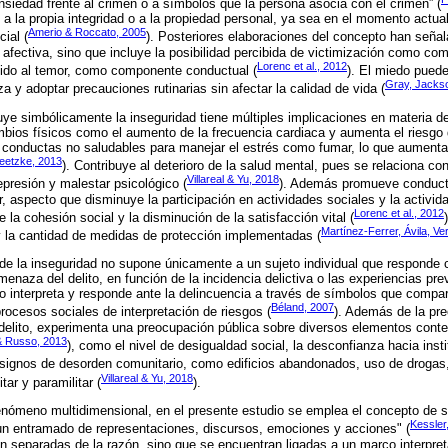
siedad frente al crimen o a símbolos que la persona asocia con el crimen” (
 a la propia integridad o a la propiedad personal, ya sea en el momento actua
Amerio & Roccato, 2005
cial (
). Posteriores elaboraciones del concepto han señal
afectiva, sino que incluye la posibilidad percibida de victimización como com
Lorenc et al., 2012
bido al temor, como componente conductual (
). El miedo pued
Gray, Jackso
a y adoptar precauciones rutinarias sin afectar la calidad de vida (
ye simbólicamente la inseguridad tiene múltiples implicaciones en materia de
ambios físicos como el aumento de la frecuencia cardiaca y aumenta el riesg
conductas no saludables para manejar el estrés como fumar, lo que aumenta 
eetzke, 2013
). Contribuye al deterioro de la salud mental, pues se relaciona co
Villareal & Yu, 2018
presión y malestar psicológico (
). Además promueve conducta
r, aspecto que disminuye la participación en actividades sociales y la activida
Lorenc et al., 2012
e la cohesión social y la disminución de la satisfacción vital (
Martínez-Ferrer, Ávila, V
 y la cantidad de medidas de protección implementadas (
de la inseguridad no supone únicamente a un sujeto individual que responde c
naza del delito, en función de la incidencia delictiva o las experiencias pre
jeto interpreta y responde ante la delincuencia a través de símbolos que comp
Béland, 2007
 procesos sociales de interpretación de riesgos (
). Además de la pre
 delito, experimenta una preocupación pública sobre diversos elementos cont
& Russo, 2013
), como el nivel de desigualdad social, la desconfianza hacia inst
 signos de desorden comunitario, como edificios abandonados, uso de drogas, 
Villareal & Yu, 2018
tar y paramilitar (
).
nómeno multidimensional, en el presente estudio se emplea el concepto de s
Kessler
"un entramado de representaciones, discursos, emociones y acciones" (
 separadas de la razón, sino que se encuentran ligadas a un marco interpreta