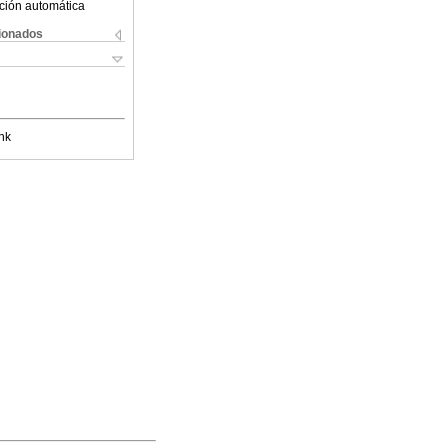
ción automática
cionados
nk