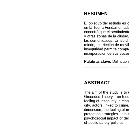
RESUMEN:
El objetivo del estudio es
en la Teoría Fundamentada
encontró que el sentimient
y otras zonas de la ciudad,
las comunidades. En su di
miedo, restricción de movi
inseguridad permite compre
incorporación de sus voces
Palabras clave:
Delincuen
ABSTRACT:
The aim of the study is to 
Grounded Theory. Ten focu
feeling of insecurity is el
city, actors linked to crime
dimension, the feeling of in
protection strategies. It i
psychosocial impact of deli
of public safety policies.