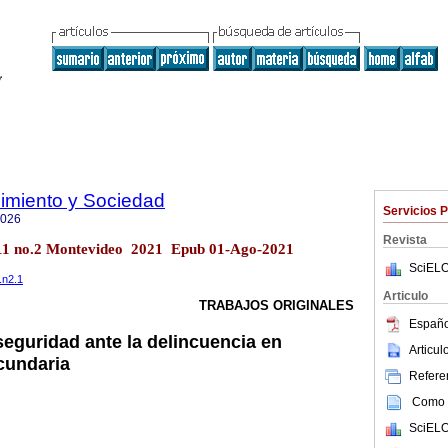
imiento y Sociedad
Servicios 
7026
Revista
l.11 no.2 Montevideo 2021 Epub 01-Ago-2021
SciELO
.n2.1
Articulo
TRABAJOS ORIGINALES
Españo
seguridad ante la delincuencia en
Articu
cundaria
Referen
Como c
SciELO