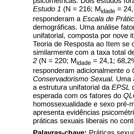
psicométricas. Dois estudos for
Estudo 1
(N = 216; M
= 24,
idade
responderam a
Escala de Práti
demográficas. Uma análise fator
unifatorial, composta por nove 
Teoria de Resposta ao Item se 
similarmente com a taxa total 
2
(N = 220; M
= 24,1; 68,2%
idade
responderam adicionalmente o
Conservadorismo Sexual.
Uma an
a estrutura unifatorial da
EPSL
q
esperada com os fatores do
QL
homossexualidade e sexo pré-ma
apresenta evidências psicométri
práticas sexuais liberais no cont
Palavras-chave:
Práticas sexua