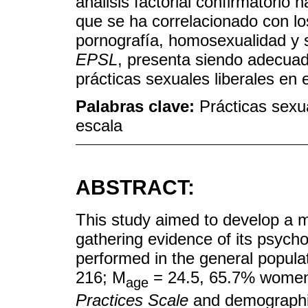
análisis factorial confirmatorio 
que se ha correlacionado con lo
pornografía, homosexualidad y s
EPSL
, presenta siendo adecuad
prácticas sexuales liberales en e
Palabras clave:
Prácticas sexua
escala
ABSTRACT:
This study aimed to develop a me
gathering evidence of its psych
performed in the general popula
216; M
= 24.5, 65.7% women
age
Practices Scale
and demographic 