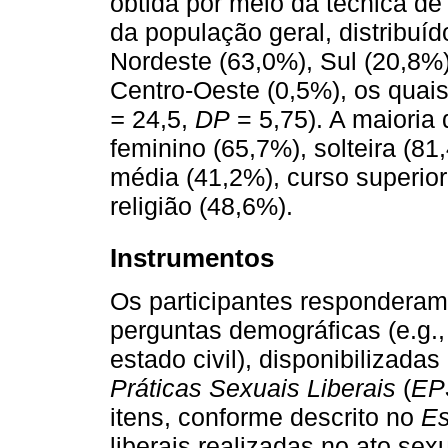
obtida por meio da técnica de
da população geral, distribuíd
Nordeste (63,0%), Sul (20,8%)
Centro-Oeste (0,5%), os quais
=
24,5,
DP
= 5,75). A maioria
feminino (65,7%), solteira (8
média (41,2%), curso superio
religião (48,6%).
Instrumentos
Os participantes responderam
perguntas demográficas (e.g.,
estado civil), disponibilizadas
Práticas Sexuais Liberais
(
EP
itens, conforme descrito no
Es
liberais realizadas no ato sexu