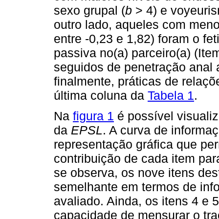
sexo grupal (
b
> 4) e voyeuri
outro lado, aqueles com meno
entre -0,23 e 1,82) foram o fe
passiva no(a) parceiro(a) (Ite
seguidos de penetração anal at
finalmente, práticas de relaç
última coluna da
Tabela 1
.
Na
figura 1
é possível visuali
da
EPSL
. A curva de informa
representação gráfica que perm
contribuição de cada item par
se observa, os nove itens des
semelhante em termos de inf
avaliado. Ainda, os itens 4 e
capacidade de mensurar o tra