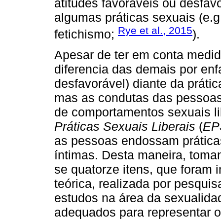
atitudes favoráveis ou desfav
algumas práticas sexuais (e.g
Rye et al., 2015
fetichismo;
).
Apesar de ter em conta medida
diferencia das demais por enf
desfavorável) diante da prátic
mas as condutas das pessoas,
de comportamentos sexuais lib
Práticas Sexuais Liberais
(
EP
as pessoas endossam práticas
íntimas. Desta maneira, toman
se quatorze itens, que foram 
teórica, realizada por pesqu
estudos na área da sexualida
adequados para representar o 