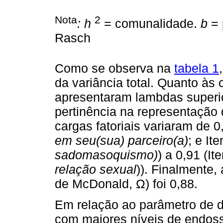
Nota
2
: h
= comunalidade.
b
= 
Rasch
Como se observa na
tabela 1
da variância total. Quanto às c
apresentaram lambdas superio
pertinência na representação d
cargas fatoriais variaram de 0
em seu(sua) parceiro(a)
; e It
sadomasoquismo)
) a 0,91 (It
relação sexual
)). Finalmente,
de McDonald, Ω) foi 0,88.
Em relação ao parâmetro de d
com maiores níveis de endoss