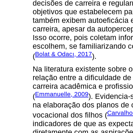
decisões de carreira e regula
objetivos que estabelecem par
também exibem autoeficácia 
carreira, apesar da autoperce
Isso ocorre, pois coletam inf
escolhem, se familiarizando
Bolat & Odacı, 2017
(
).
Na literatura existente sobre
relação entre a dificuldade de
carreira acadêmica e profissi
Emmanuelle, 2009
(
). Evidencia-
na elaboração dos planos de 
Carvalho
vocacional dos filhos (
indicadores de que as expect
diretamente com as aspiraçõe