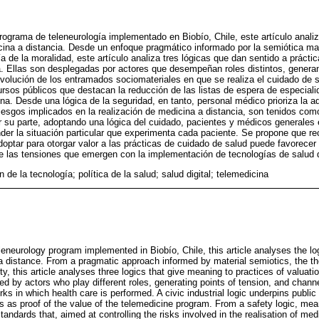
programa de teleneurología implementado en Biobío, Chile, este artículo analiz
cina a distancia. Desde un enfoque pragmático informado por la semiótica mater
ía de la moralidad, este artículo analiza tres lógicas que dan sentido a prácti
a. Ellas son desplegadas por actores que desempeñan roles distintos, genera
olución de los entramados sociomateriales en que se realiza el cuidado de s
ursos públicos que destacan la reducción de las listas de espera de especial
na. Desde una lógica de la seguridad, en tanto, personal médico prioriza la 
 riesgos implicados en la realización de medicina a distancia, son tenidos com
 su parte, adoptando una lógica del cuidado, pacientes y médicos generales 
nder la situación particular que experimenta cada paciente. Se propone que re
doptar para otorgar valor a las prácticas de cuidado de salud puede favorecer
de las tensiones que emergen con la implementación de tecnologías de salud di
 de la tecnología; política de la salud; salud digital; telemedicina
eneurology program implemented in Biobío, Chile, this article analyses the log
a distance. From a pragmatic approach informed by material semiotics, the the
ty, this article analyses three logics that give meaning to practices of valuati
d by actors who play different roles, generating points of tension, and channe
rks in which health care is performed. A civic industrial logic underpins public
sts as proof of the value of the telemedicine program. From a safety logic, mea
standards that, aimed at controlling the risks involved in the realisation of me