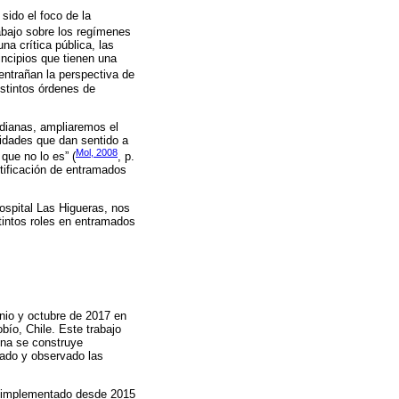
sido el foco de la
rabajo sobre los regímenes
na crítica pública, las
incipios que tienen una
entrañan la perspectiva de
istintos órdenes de
idianas, ampliaremos el
lidades que dan sentido a
Mol, 2008
 que no lo es” (
, p.
tificación de entramados
Hospital Las Higueras, nos
tintos roles en entramados
unio y octubre de 2017 en
ío, Chile. Este trabajo
ina se construye
tado y observado las
a implementado desde 2015