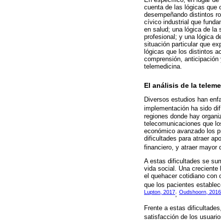
cuenta de las lógicas que 
desempeñando distintos rol
cívico industrial que funda
en salud; una lógica de la
profesional; y una lógica d
situación particular que e
lógicas que los distintos 
comprensión, anticipación 
telemedicina.
El análisis de la tele
Diversos estudios han enfa
implementación ha sido difí
regiones donde hay organiz
telecomunicaciones que los
económico avanzado los pr
dificultades para atraer ap
financiero, y atraer mayor
A estas dificultades se su
vida social. Una creciente 
el quehacer cotidiano con o
que los pacientes establec
Lupton, 2017
Oudshoorn, 2016
;
Frente a estas dificultade
satisfacción de los usuario