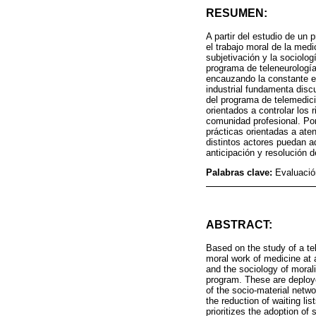
RESUMEN:
A partir del estudio de un 
el trabajo moral de la medi
subjetivación y la sociolog
programa de teleneurologí
encauzando la constante ev
industrial fundamenta disc
del programa de telemedici
orientados a controlar los
comunidad profesional. Por
prácticas orientadas a ate
distintos actores puedan a
anticipación y resolución 
Palabras clave:
Evaluación
ABSTRACT:
Based on the study of a tel
moral work of medicine at 
and the sociology of morali
program. These are deploye
of the socio-material netwo
the reduction of waiting li
prioritizes the adoption of 