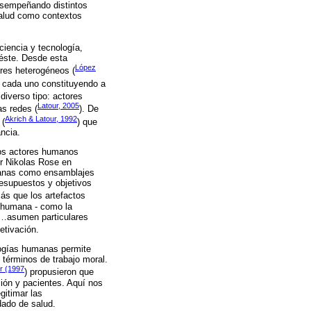
esempeñando distintos
salud como contextos
 ciencia y tecnología,
 éste. Desde esta
López
ores heterogéneos (
a, cada uno constituyendo a
diverso tipo: actores
Latour, 2005
s redes (
). De
Akrich & Latour, 1992
 (
) que
ncia.
 los actores humanos
or Nikolas Rose en
umanas como ensamblajes
resupuestos y objetivos
más que los artefactos
n humana - como la
 “…asumen particulares
etivación.
logías humanas permite
 términos de trabajo moral.
r (1997
) propusieron que
ción y pacientes. Aquí nos
gitimar las
dado de salud.