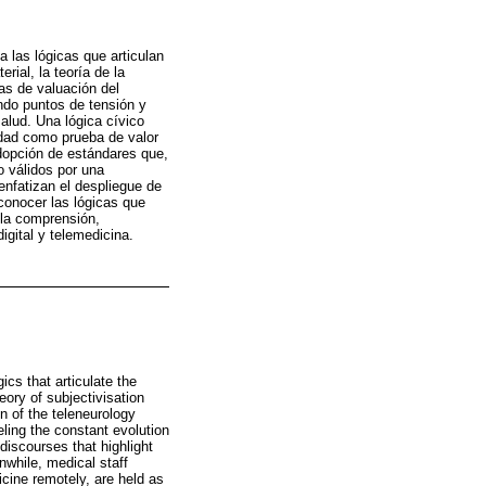
a las lógicas que articulan
ial, la teoría de la
cas de valuación del
ndo puntos de tensión y
alud. Una lógica cívico
idad como prueba de valor
adopción de estándares que,
o válidos por una
enfatizan el despliegue de
conocer las lógicas que
 la comprensión,
gital y telemedicina.
ics that articulate the
ory of subjectivisation
on of the teleneurology
ling the constant evolution
 discourses that highlight
nwhile, medical staff
dicine remotely, are held as