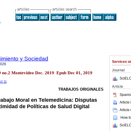
imiento y Sociedad
Services 
7026
Journal
l.9 no.2 Montevideo Dec. 2019 Epub Dec 01, 2019
SciELO
n2.11
Article
TRABAJOS ORIGINALES
Spanis
rabajo Moral en Telemedicina: Disputas
Article
timidad de Políticas de Salud Digital
Article
How to 
SciELO