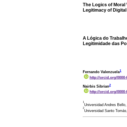
The Logics of Moral
Legitimacy of Digital
A Lógica do Trabalh
Legitimidade das Pol
1
Fernando Valenzuela
http://orcid.org/0000
2
Nairbis Sibrian
http://orcid.org/0000
1
Universidad Andres Bello,
2
Universidad Santo Tomás,