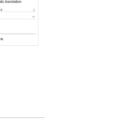
ic translation
ks
nk