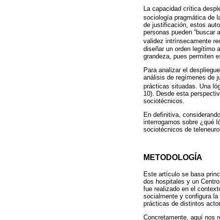
La capacidad crítica despl
sociología pragmática de l
de justificación, estos aut
personas pueden “buscar ap
validez intrínsecamente re
diseñar un orden legítimo 
grandeza, pues permiten es
Para analizar el despliegu
análisis de regímenes de ju
prácticas situadas. Una lóg
10). Desde esta perspectiv
sociotécnicos.
En definitiva, considerand
interrogamos sobre ¿qué ló
sociotécnicos de teleneuro
METODOLOGÍA
Este artículo se basa prin
dos hospitales y un Centro
fue realizado en el contex
socialmente y configura la
prácticas de distintos act
Concretamente, aquí nos r