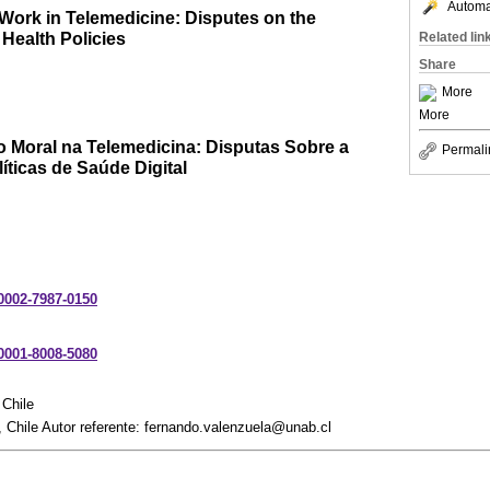
Automat
 Work in Telemedicine: Disputes on the
 Health Policies
Related lin
Share
More
More
o Moral na Telemedicina: Disputas Sobre a
Permali
íticas de Saúde Digital
-0002-7987-0150
-0001-8008-5080
 Chile
 Chile Autor referente: fernando.valenzuela@unab.cl