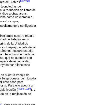
Carvajal,
red de Biobío (
 tecnologías de
n la reducción de listas de
ndido a otras áreas,
filaba como un ejemplo a
un estudio que,
socialmente y configura la
iniciamos nuestro trabajo
nidad de Teleprocesos
terina de la Unidad de
io. Perplejo, el jefe de la
tráramos nuestro estudio
la interacción de médicos
ona, que no cuentan con
 espera de especialidad
apoyada por silenciosas
 en nuestro trabajo de
e Teleprocesos del Hospital
zar este caso para
cina. Para ello adopta un
Rose, 1998
subjetivación (
), y
ado en la realización de
19
), este artículo busca dar