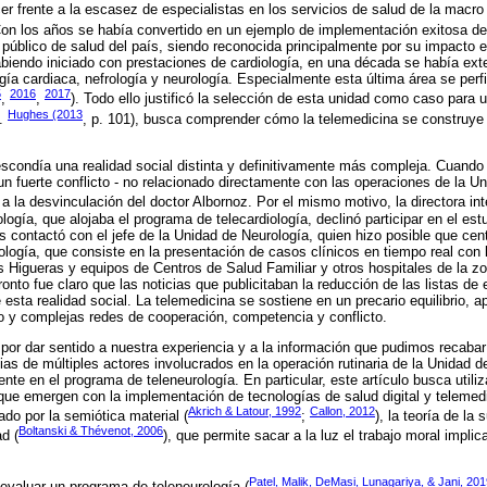
er frente a la escasez de especialistas en los servicios de salud de la macro 
Con los años se había convertido en un ejemplo de implementación exitosa de
 público de salud del país, siendo reconocida principalmente por su impacto e
biendo iniciado con prestaciones de cardiología, en una década se había exte
rugía cardiaca, nefrología y neurología. Especialmente esta última área se per
5
2016
2017
,
,
). Todo ello justificó la selección de esta unidad como caso para 
Hughes (2013
P.
, p. 101), busca comprender cómo la telemedicina se construye 
escondía una realidad social distinta y definitivamente más compleja. Cuando 
 fuerte conflicto - no relacionado directamente con las operaciones de la U
o a la desvinculación del doctor Albornoz. Por el mismo motivo, la directora in
ogía, que alojaba el programa de telecardiología, declinó participar en el estud
 contactó con el jefe de la Unidad de Neurología, quien hizo posible que cen
ología, que consiste en la presentación de casos clínicos en tiempo real con 
s Higueras y equipos de Centros de Salud Familiar y otros hospitales de la z
ronto fue claro que las noticias que publicitaban la reducción de las listas de
esta realidad social. La telemedicina se sostiene en un precario equilibrio, 
o y complejas redes de cooperación, competencia y conflicto.
o por dar sentido a nuestra experiencia y a la información que pudimos recabar
as de múltiples actores involucrados en la operación rutinaria de la Unidad d
te en el programa de teleneurología. En particular, este artículo busca utili
ue emergen con la implementación de tecnologías de salud digital y telemedi
Akrich & Latour, 1992
Callon, 2012
do por la semiótica material (
;
), la teoría de la 
Boltanski & Thévenot, 2006
ad (
), que permite sacar a la luz el trabajo moral implic
Patel, Malik, DeMasi, Lunagariya, & Jani, 20
 evaluar un programa de teleneurología (