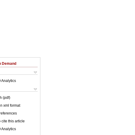
on Demand
 Analytics
h (pdf)
 in xml format
 references
cite this article
 Analytics