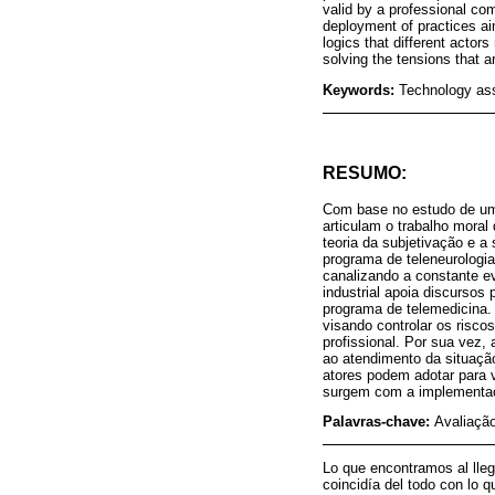
valid by a professional com
deployment of practices aim
logics that different acto
solving the tensions that a
Keywords:
Technology ass
RESUMO:
Com base no estudo de um 
articulam o trabalho moral
teoria da subjetivação e a 
programa de teleneurologi
canalizando a constante e
industrial apoia discursos
programa de telemedicina. 
visando controlar os risc
profissional. Por sua vez,
ao atendimento da situação
atores podem adotar para 
surgem com a implementaçã
Palavras-chave:
Avaliação
Lo que encontramos al lleg
coincidía del todo con lo 