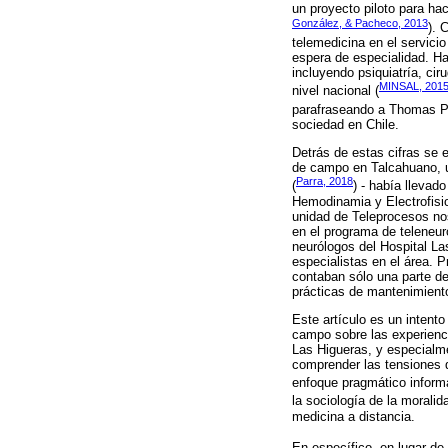
un proyecto piloto para hac
González, & Pacheco, 2013
). 
telemedicina en el servicio
espera de especialidad. Ha
incluyendo psiquiatría, ci
MINSAL, 201
nivel nacional (
parafraseando a Thomas 
sociedad en Chile.
Detrás de estas cifras se 
de campo en Talcahuano, un
Parra, 2018
(
) - había llevad
Hemodinamia y Electrofisiol
unidad de Teleprocesos nos
en el programa de teleneur
neurólogos del Hospital La
especialistas en el área. P
contaban sólo una parte de 
prácticas de mantenimient
Este artículo es un intent
campo sobre las experienci
Las Higueras, y especialmen
comprender las tensiones q
enfoque pragmático informa
la sociología de la moralid
medicina a distancia.
En específico, en lugar de