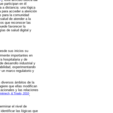
e participan en él
 a distancia: una lógica
ra para acceder a atención
os para la comunidad
 salud de atender a la
mos que reconocer las
puede favorecer la
as de salud digital y
Desde sus inicios su
armente importantes en
a hospitalaria y de
 desarrollo industrial y
abilidad, experimentando
r un marco regulatorio y
 diversos ámbitos de la
sugiere que ellas modifican
zacionales y las relaciones
mènech, & Tirado, 2010
;
erminar el nivel de
identificar las lógicas que