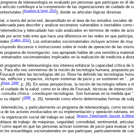
 programa de teleneurología es evaluado por personas que participan en él d
e artículo contribuye a la comprensión de las organizaciones de cuidado de 
Knudsen & Vogd, 2015
contexturales (
), donde se articulan lógicas diversas.
ial, o teoría del actor-red, desarrollado en el área de los estudios sociales de
 adecuada para describir y analizar escenarios vulnerables e inestables como
telemedicina y telecuidado han sido analizados en términos de redes de act
ende por actor todo ente que hace una diferencia en las redes en que particip
Callon, 2012
redes (
). Los entramados sociomateriales incluyen actores de muy 
luyendo discursos o instrucciones sobre el modo de operación de las misma
ste programa de investigación, sea apropiado hablar de una semiótica material
s entramados sociomateriales implicados en la realización de medicina a dista
 del programa de teleneurología nos interesa enfatizar la capacidad crítica de
s. Para ello nos serviremos de la noción de tecnología humana, propuesta p
e Foucault sobre las tecnologías del yo. Rose ha definido las tecnologías h
onas, edificios y espacios, incluyen sistemas de juicio y se sostienen en “…p
Rose, 1998
(
, p. 26). En estas perspectivas, la noción de tecnología refiere a 
 el cuidado de la salud: como en la obra de Foucault, técnicas de interacció
a consulta clínica - constituyen tecnologías. Son humanas en la medida que
1998
 su objeto” (
, p. 26), teniendo como efecto determinadas formas de subj
 telemedicina, y particularmente un programa de teleneurología, como tecno
ica de los actores involucrados en su implementación y operación rutinaria, en
Strauss, Fagerhaugh, Suczek, & Wiene
 la organización social del trabajo en salud,
ubtipos de trabajo: de máquinas, seguridad, comodidad, sentimental, articula
l
como aquel en que las personas activan sistemas de juicio para evaluar o le
en los ensamblajes sociomateriales en que participan, particularmente de cui