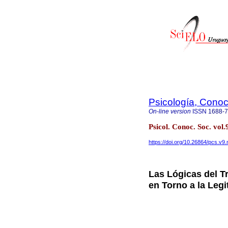
Psicología, Conoc
On-line version
ISSN
1688-
Psicol. Conoc. Soc. vo
https://doi.org/10.26864/pcs.v9.
Las Lógicas del T
en Torno a la Legi