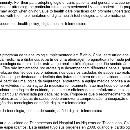
munity. For their part, adopting logic of care, patients and general practition
ed at attending the particular situation experienced by each patient. It is pr
rs may adopt when giving value to health care practices can promote understand
rise with the implementation of digital health technologies and telemedicine.
essment; health policy; digital health; telemedicine
programa de teleneurologia implementado em Biobío, Chile, este artigo anal
 da medicina à distância. A partir de uma abordagem pragmática informada pel
sociologia da moralidade, este artigo analisa três lógicas que dão sentido às 
a. Eles são implantados por atores que desempenham diferentes papéis, gera
volução dos tecidos sociomateriais nos quais os cuidados de saúde são reali
 públicos que destacam o declínio das listas de espera de especialidade como
A partir de uma lógica de segurança, entretanto, a equipe médica prioriza a 
os envolvidos na realização da medicina remotamente, são mantidos como vá
 adotar uma lógica de cuidado, pacientes e clínicos gerais enfatizam a implan
 particular vivenciada por cada paciente. Propõe-se que o reconhecimento da
valorizar as práticas de saúde pode promover a compreensão, antecipação e
o das tecnologias de saúde digital e telemedicina.
 da tecnologia; política de saúde; saúde digital; telemedicina
ar a la Unidad de Teleprocesos del Hospital Las Higueras de Talcahuano, Chil
que esperábamos. Esta unidad tuvo sus orígenes en 2008, cuando el cardiólog