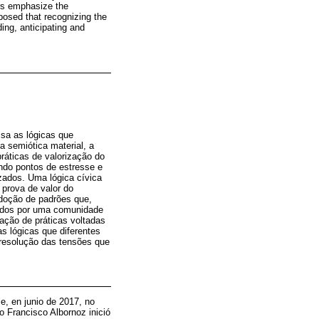
ers emphasize the
oposed that recognizing the
ing, anticipating and
isa as lógicas que
a semiótica material, a
práticas de valorização do
ndo pontos de estresse e
zados. Uma lógica cívica
 prova de valor do
adoção de padrões que,
lidos por uma comunidade
tação de práticas voltadas
s lógicas que diferentes
 resolução das tensões que
e, en junio de 2017, no
o Francisco Albornoz inició