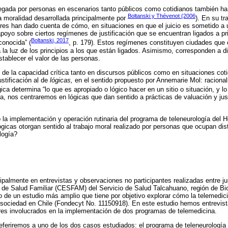
egada por personas en escenarios tanto públicos como cotidianos también ha 
Boltanski y Thévenot (2006
a moralidad desarrollada principalmente por
). En su t
ores han dado cuenta de cómo, en situaciones en que el juicio es sometido a u
oyo sobre ciertos regímenes de justificación que se encuentran ligados a pr
Boltanski, 2017
conocida” (
, p. 179). Estos regímenes constituyen ciudades que 
a la luz de los principios a los que están ligados. Asimismo, corresponden a d
tablecer el valor de las personas.
e de la capacidad crítica tanto en discursos públicos como en situaciones cot
stificación al de
lógicas,
en el sentido propuesto por Annemarie Mol: raciona
ica determina “lo que es apropiado o lógico hacer en un sitio o situación, y lo
a, nos centraremos en lógicas que dan sentido a prácticas de valuación y jus
o la implementación y operación rutinaria del programa de teleneurología del 
gicas otorgan sentido al trabajo moral realizado por personas que ocupan dis
logía?
cipalmente en entrevistas y observaciones no participantes realizadas entre j
 de Salud Familiar (CESFAM) del Servicio de Salud Talcahuano, región de Biob
to de un estudio más amplio que tiene por objetivo explorar cómo la telemedic
 sociedad en Chile (Fondecyt No. 11150918). En este estudio hemos entrevis
ores involucrados en la implementación de dos programas de telemedicina.
eferiremos a uno de los dos casos estudiados: el programa de teleneurologí