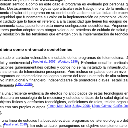
otorgan sentido a cómo en este caso el programa es evaluado por personas qu
es. Destacaremos tres lógicas que articulan este trabajo moral de la medicina
menta el valor del programa en su contribución a disminuir las listas de espe
 seguridad que fundamenta su valor en la implementación de protocolos válid
el cuidado que lo hace en referencia a la capacidad que tienen los equipos de
xperimenta cada paciente en esta nueva configuración sociotécnica. Propone
actores puedan adoptar para otorgar valor a las prácticas de cuidado de salud 
y resolución de las tensiones que emergen con la implementación de tecnologí
medicina como entramado sociotécnico
tizado el carácter vulnerable e inestable de los programas de telemedicina. 
Sood et al., 2007
Wootton, 1996
cil y controversial (
;
). Enfrentan desafíos particul
aciones gubernamentales débiles y donde no se ha instalado la infraestructur
 sistemas de telemedicina presuponen. Pero incluso en países con un nivel de
ogramas de telemedicina no logran superar del todo un estado de alta vulner
oyo institucional y financiero, independizarse de promotores claves, estabiliza
OMS, 2010
 demanda (
).
ma una creciente evidencia de efectos no anticipados de estas tecnologías en
literatura en sociología de la medicina y estudios críticos de la salud digital 
bjetos físicos y artefactos tecnológicos, definiciones de roles, tejidos organi
Finch, Mort, Mair, & May, 2008
López Gómez, Callén, Do
en con sus propios cuerpos (
;
).
s, una línea de estudios ha buscado evaluar programas de teleneurología o det
Patel et al., 2019
s (
). En este artículo, perseguimos un objetivo complementario: 