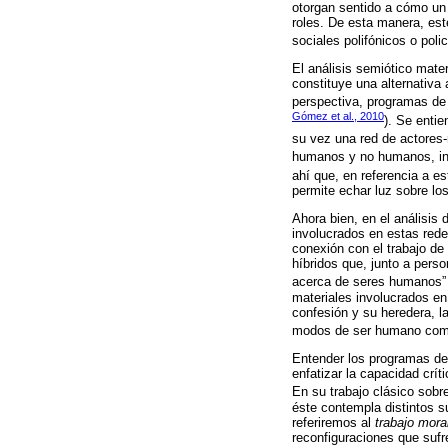
otorgan sentido a cómo un
roles. De esta manera, est
sociales polifónicos o poli
El análisis semiótico mater
constituye una alternativa
perspectiva, programas de 
Gómez et al., 2010
). Se enti
su vez una red de actores-
humanos y no humanos, inc
ahí que, en referencia a e
permite echar luz sobre lo
Ahora bien, en el análisis
involucrados en estas rede
conexión con el trabajo d
híbridos que, junto a pers
acerca de seres humanos” 
materiales involucrados en
confesión y su heredera, l
modos de ser humano como
Entender los programas de
enfatizar la capacidad crít
En su trabajo clásico sobre
éste contempla distintos s
referiremos al
trabajo mora
reconfiguraciones que sufr