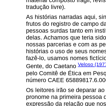
material composto frágil, revis
tradução livre).
As histórias narradas aqui, si
frutos do registro de campo da
pessoas surdas tanto em insti
delas. Achamos que teria sid
nossas parcerias e com as p
histórias o uso de seus nomes
fazê-lo, usamos nomes fictíci
Veloso (197
Gente, do Caetano
pelo Comitê de Ética em Pes
número CAEE 65889817.6.00
Os leitores irão se deparar a
pronome na primeira pessoa do
expressão da relação que nos