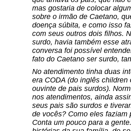
mas gostaria de colocar algu
sobre o irmão de Caetano, q
doença súbita, e como isso f
com seus outros dois filhos. 
surdo, havia também esse at
conversa foi possível entende
fato do Caetano ser surdo, t
No atendimento tinha duas int
era CODA (do inglês children o
ouvinte de pais surdos). Norm
nos atendimentos, ainda assim
seus pais são surdos e tivera
de vocês? Como eles faziam p
Conta um pouco para a gente.
histórias da sua família, de s