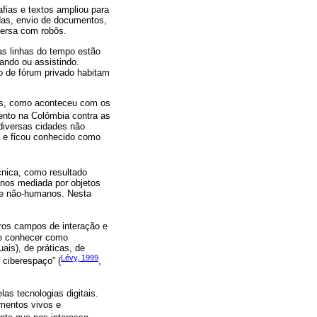
afias e textos ampliou para
das, envio de documentos,
versa com robôs.
sas linhas do tempo estão
ando ou assistindo.
 de fórum privado habitam
tos, como aconteceu com os
nto na Colômbia contra as
diversas cidades não
e ficou conhecido como
nica, como resultado
anos mediada por objetos
 e não-humanos. Nesta
tros campos de interação e
se conhecer como
uais), de práticas, de
Lévy, 1999
ciberespaço” (
,
las tecnologias digitais.
imentos vivos e