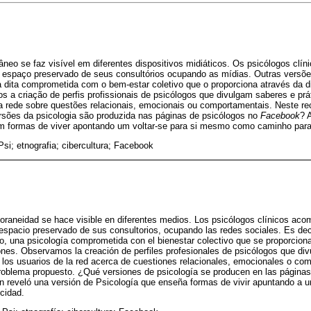
âneo se faz visível em diferentes dispositivos midiáticos. Os psicólogos cl
 espaço preservado de seus consultórios ocupando as mídias. Outras versõe
a dita comprometida com o bem-estar coletivo que o proporciona através da d
 a criação de perfis profissionais de psicólogos que divulgam saberes e prá
 rede sobre questões relacionais, emocionais ou comportamentais. Neste re
rsões da psicologia são produzida nas páginas de psicólogos no
Facebook
? 
m formas de viver apontando um voltar-se para si mesmo como caminho para 
Psi; etnografia; cibercultura; Facebook
oraneidad se hace visible en diferentes medios. Los psicólogos clínicos ac
 espacio preservado de sus consultorios, ocupando las redes sociales. Es deci
o, una psicología comprometida con el bienestar colectivo que se proporciona
ones. Observamos la creación de perfiles profesionales de psicólogos que div
 los usuarios de la red acerca de cuestiones relacionales, emocionales o co
roblema propuesto. ¿Qué versiones de psicología se producen en las páginas
ón reveló una versión de Psicología que enseña formas de vivir apuntando a 
icidad.