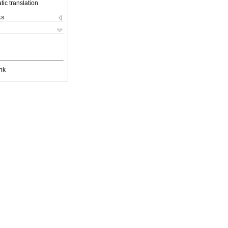
ic translation
ks
nk