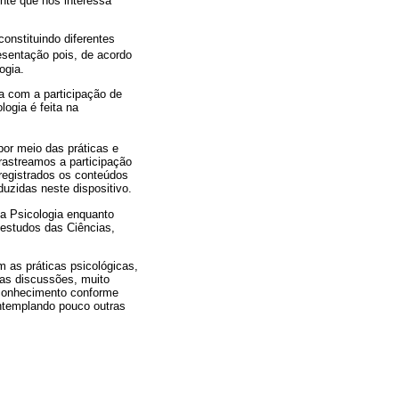
ente que nos interessa
constituindo diferentes
esentação pois, de acordo
ogia.
a com a participação de
logia é feita na
 por meio das práticas e
rastreamos a participação
registrados os conteúdos
uzidas neste dispositivo.
da Psicologia enquanto
 estudos das Ciências,
 as práticas psicológicas,
das discussões, muito
 conhecimento conforme
ontemplando pouco outras