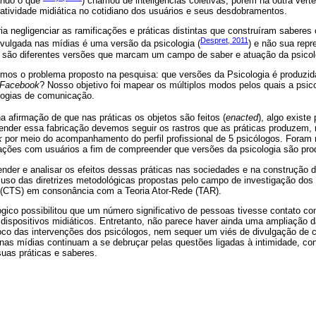
ando o que
) chamou de inteligências coletivas, porém há outra vert
ratividade midiática no cotidiano dos usuários e seus desdobramentos.
ia negligenciar as ramificações e práticas distintas que construíram saberes 
Despret, 2011
divulgada nas mídias é uma versão da psicologia (
) e não sua repr
e são diferentes versões que marcam um campo de saber e atuação da psicol
ímos o problema proposto na pesquisa: que versões da Psicologia é produzid
Facebook
? Nosso objetivo foi mapear os múltiplos modos pelos quais a psico
logias de comunicação.
na afirmação de que nas práticas os objetos são feitos (
enacted
), algo existe
tender essa fabricação devemos seguir os rastros que as práticas produzem, 
k
por meio do acompanhamento do perfil profissional de 5 psicólogos. Foram 
rações com usuários a fim de compreender que versões da psicologia são prod
nder e analisar os efeitos dessas práticas nas sociedades e na construção 
e uso das diretrizes metodológicas propostas pelo campo de investigação dos
 (CTS) em consonância com a Teoria Ator-Rede (TAR).
ico possibilitou que um número significativo de pessoas tivesse contato com
 dispositivos midiáticos. Entretanto, não parece haver ainda uma ampliação 
oco das intervenções dos psicólogos, nem sequer um viés de divulgação de
nas mídias continuam a se debruçar pelas questões ligadas à intimidade, c
suas práticas e saberes.