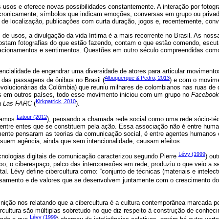
s usos e oferece novas possibilidades constantemente. A interação por fotogr
cronicamente, símbolos que indicam emoções, conversas em grupo ou priva
 de localização, publicações com curta duração, jogos e, recentemente, con
s de usos, a divulgação da vida íntima é a mais recorrente no Brasil. As nos
ostam fotografias do que estão fazendo, contam o que estão comendo, escut
acionamentos e sentimentos. Questões em outro século compreendidas como
tencialidade de engendrar uma diversidade de atores para articular movimen
Albuquerque & Pedro, 2013
 das passagens de ônibus no Brasil (
) e com o movime
lucionárias da Colômbia) que reuniu milhares de colombianos nas ruas de 
 em outros países, todo esse movimento iniciou com um grupo no
Facebook
Kirkpatrick, 2010
ra Las FARC
(
).
Latour (2012
hamos
), pensando a chamada rede social como uma rede sócio-téc
 entre entes que se constituem pela ação. Essa associação não é entre hum
mente pensaram as teorias da comunicação social, é entre agentes humanos
ssuem agência, ainda que sem intencionalidade, causam efeitos.
Lévy (1999
nologias digitais de comunicação caracterizou segundo Pierre
) ou
o, o ciberespaço, palco das interconexões em rede, produziu o que veio a 
ital. Lévy define cibercultura como: “conjunto de técnicas (materiais e intelect
samento e de valores que se desenvolvem juntamente com o crescimento do 
efinição nos relatando que a cibercultura é a cultura contemporânea marcada pe
rcultura são múltiplas sobretudo no que diz respeito à construção de conhec
Lévy (1999