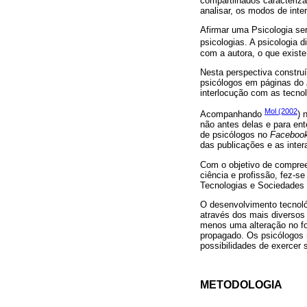
compartilhados caracteriz
analisar, os modos de inte
Afirmar uma Psicologia ser
psicologias. A psicologia 
com a autora, o que exist
Nesta perspectiva constru
psicólogos em páginas do
interlocução com as tecno
Mol (2002
Acompanhando
) 
não antes delas e para en
de psicólogos no
Faceboo
das publicações e as inte
Com o objetivo de compree
ciência e profissão, fez-s
Tecnologias e Sociedades
O desenvolvimento tecnológ
através dos mais diversos
menos uma alteração no f
propagado. Os psicólogos 
possibilidades de exercer 
METODOLOGIA