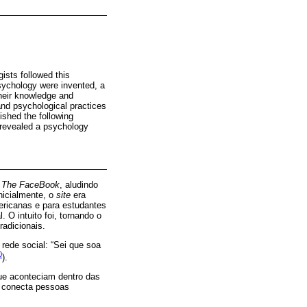
ists followed this
psychology were invented, a
their knowledge and
and psychological practices
ished the following
 revealed a psychology
i
The FaceBook
, aludindo
nicialmente, o
site
era
ericanas e para estudantes
O intuito foi, tornando o
radicionais.
 rede social: “Sei que soa
0
).
ue aconteciam dentro das
conecta pessoas