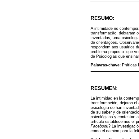
RESUMO:
A intimidade no contempor
transformação, deixaram o
inventadas, uma psicologi
de orientações. Observamos
respondem aos usuários da
problema proposto: que ve
de Psicologias que ensina
Palavras-chave:
Práticas 
RESUMEN:
La intimidad en la contemp
transformación, dejaron el
psicología se han inventad
de su saber y de orientaci
psicológicas y contestan a
artículo establecemos el p
Facebook
? La investigaci
como el camino para la fel