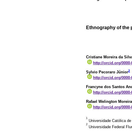
Ethnography of the 
Cristiane Moreira da Silv
http://orcid.org/0000
2
Sylvio Pecoraro Júnior
http://orcid.org/0000
Francyne dos Santos An
http://orcid.org/0000
Rafael Welington Moreira
http://orcid.org/0000
1
Universidade Católica de 
2
Universidade Federal Flum