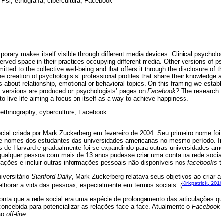
 Psi; etnografía; cibercultura; Facebook
orary makes itself visible through different media devices. Clinical psycholog
eserved space in their practices occupying different media. Other versions of 
tted to the collective well-being and that offers it through the disclosure of 
e creation of psychologists’ professional profiles that share their knowledge 
 about relationship, emotional or behavioral topics. On this framing we establ
 versions are produced on psychologists’ pages on
Facebook
? The research
o live life aiming a focus on itself as a way to achieve happiness.
 ethnography; cyberculture; Facebook
cial criada por Mark Zuckerberg em fevereiro de 2004. Seu primeiro nome fo
s e nomes dos estudantes das universidades americanas no mesmo período. I
s de Harvard e gradualmente foi se expandindo para outras universidades am
ualquer pessoa com mais de 13 anos pudesse criar uma conta na rede social. 
terações e incluir outras informações pessoais não disponíveis nos
facebooks
t
iversitário
Stanford Daily
, Mark Zuckerberg relatava seus objetivos ao criar a
Kirkpatrick, 201
elhorar a vida das pessoas, especialmente em termos sociais” (
onta que a rede social era uma espécie de prolongamento das articulações q
concebida para potencializar as relações face a face. Atualmente o
Facebook
ão
off-line
.