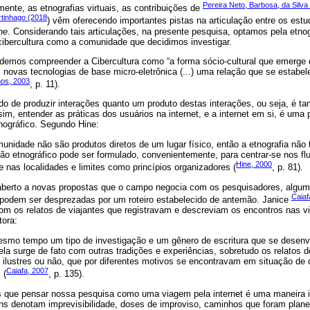
Pereira Neto, Barbosa, da Sil
mente, as etnografias virtuais, as contribuições de
tinhago (2018
) vêm oferecendo importantes pistas na articulação entre os estu
ine
. Considerando tais articulações, na presente pesquisa, optamos pela etno
cibercultura como a comunidade que decidimos investigar.
os compreender a Cibercultura como “a forma sócio-cultural que emerge da
s novas tecnologias de base micro-eletrônica (...) uma relação que se estabe
os, 2003
, p. 11).
do de produzir interações quanto um produto destas interações, ou seja, é t
sim, entender as práticas dos usuários na internet, e a internet em si, é uma 
nográfico. Segundo Hine:
munidade não são produtos diretos de um lugar físico, então a etnografia não
ção etnográfico pode ser formulado, convenientemente, para centrar-se nos fl
Hine, 2000
nas localidades e limites como princípios organizadores (
, p. 81).
 aberto a novas propostas que o campo negocia com os pesquisadores, algum
Caiaf
odem ser desprezadas por um roteiro estabelecido de antemão. Janice
om os relatos de viajantes que registravam e descreviam os encontros nas v
tora:
esmo tempo um tipo de investigação e um gênero de escritura que se desenv
ela surge de fato com outras tradições e experiências, sobretudo os relatos 
, ilustres ou não, que por diferentes motivos se encontravam em situação de
Caiafa, 2007
 (
, p. 135).
 que pensar nossa pesquisa como uma viagem pela internet é uma maneira i
ens denotam imprevisibilidade, doses de improviso, caminhos que foram plane