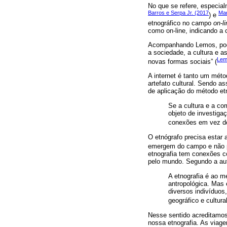
No que se refere, especial
Barros e Serpa Jr. (2017
Mar
) e
etnográfico no campo
on-l
como on-line, indicando a 
Acompanhando Lemos, podem
a sociedade, a cultura e a
Lem
novas formas sociais” (
A internet é tanto um méto
artefato cultural. Sendo as
de aplicação do método et
Se a cultura e a co
objeto de investiga
conexões em vez de 
O etnógrafo precisa estar
emergem do campo e não p
etnografia tem conexões c
pelo mundo. Segundo a au
A etnografia é ao m
antropológica. Mas 
diversos indivíduos
geográfico e cultural
Nesse sentido acreditamos
nossa etnografia. As viag