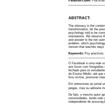
Palabras-Clave:
Prácticas
ABSTRACT:
The intimacy in the contemp
transformation, let the pr
psychology told to be commi
orientations. We observe th
and answer to the net users
problem: which psychology
version that teaches ways t
Keywords:
Psy practices;
O
Facebook
é uma rede so
aos livros com fotografia
fechado para os estudante
do Ensino Médio, até que q
livro on-line, promover in
Em entrevistas ao jornal un
piegas, mas eu adoraria m
De fato, o mesmo autor ap
universidades, tendo sido 
independente de associaç