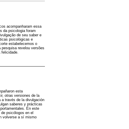
ínicos acompanharam essa
s da psicologia foram
ivulgação de seu saber e
ticas psicológicas e
corte estabelecemos o
A pesquisa revelou versões
felicidade.
ompañaron esta
r, otras versiones de la
 a través de la divulgación
ulgan saberes y prácticas
mportamentales. En este
 de psicólogos en el
un volverse a sí mismo