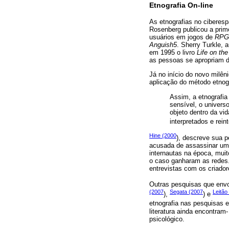
Etnografia On-line
As etnografias no cibere
Rosenberg publicou a prim
usuários em jogos de
RPG
Anguish5
. Sherry Turkle, 
em 1995 o livro
Life on the
as pessoas se apropriam d
Já no início do novo milêni
aplicação do método etnog
Assim, a etnografia
sensível, o univers
objeto dentro da v
interpretados e rein
Hine (2000
), descreve sua 
acusada de assassinar um
internautas na época, muit
o caso ganharam as redes.
entrevistas com os criado
Outras pesquisas que envo
(2007
Segata (2007
Leitão
),
) e
etnografia nas pesquisas
literatura ainda encontra
psicológico.