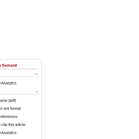
on Demand
 Analytics
uese (pdf)
 in xml format
 references
cite this article
 Analytics