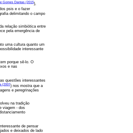
va e Gomes Dantas (2015
),
dos psis e o fazer
grafia delimitando o campo
 relação simbiótica entre
lece pela emergência de
anto uma cultura quanto um
possibilidade interessante
 tem porque sê-lo. O
uxos e nas
as questões interessantes
a (2007
) nos mostra que a
iagens e peregrinações
olveu na tradição
de viagem - dos
 distanciamento
nteressante de pensar
jados e deixados de lado