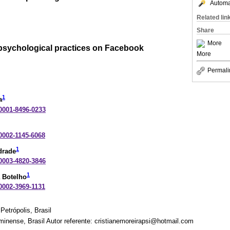
Automat
Related lin
Share
More
psychological practices on Facebook
More
Permali
1
a
-0001-8496-0233
-0002-1145-6068
1
drade
-0003-4820-3846
1
 Botelho
-0002-3969-1131
Petrópolis, Brasil
inense, Brasil Autor referente: cristianemoreirapsi@hotmail.com