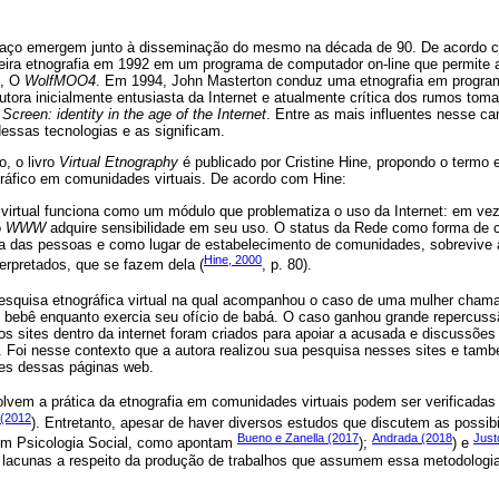
spaço emergem junto à disseminação do mesmo na década de 90. De acordo
eira etnografia em 1992 em um programa de computador on-line que permite a 
, O
WolfMOO4
. Em 1994, John Masterton conduz uma etnografia em progr
autora inicialmente entusiasta da Internet e atualmente crítica dos rumos to
 Screen: identity in the age of the Internet
. Entre as mais influentes nesse c
essas tecnologias e as significam.
o, o livro
Virtual Etnography
é publicado por Cristine Hine, propondo o termo et
ráfico em comunidades virtuais. De acordo com Hine:
 virtual funciona como um módulo que problematiza o uso da Internet: em ve
o
WWW
adquire sensibilidade em seu uso. O status da Rede como forma de
ida das pessoas e como lugar de estabelecimento de comunidades, sobrevive 
Hine, 2000
terpretados, que se fazem dela (
, p. 80).
pesquisa etnográfica virtual na qual acompanhou o caso de uma mulher cha
 bebê enquanto exercia seu ofício de babá. O caso ganhou grande repercus
os sites dentro da internet foram criados para apoiar a acusada e discussões 
 Foi nesse contexto que a autora realizou sua pesquisa nesses sites e tam
res dessas páginas web.
lvem a prática da etnografia em comunidades virtuais podem ser verificadas
 (2012
). Entretanto, apesar de haver diversos estudos que discutem as possib
Bueno e Zanella (2017
Andrada (2018
Just
 em Psicologia Social, como apontam
);
) e
m- lacunas a respeito da produção de trabalhos que assumem essa metodologi