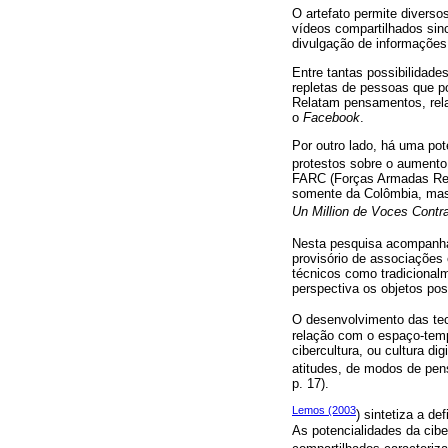
O artefato permite diverso
vídeos compartilhados sin
divulgação de informações
Entre tantas possibilidade
repletas de pessoas que p
Relatam pensamentos, rel
o
Facebook
.
Por outro lado, há uma po
protestos sobre o aumento
FARC (Forças Armadas Revo
somente da Colômbia, mas
Un Million de Voces Cont
Nesta pesquisa acompan
provisório de associações
técnicos como tradicional
perspectiva os objetos po
O desenvolvimento das tec
relação com o espaço-temp
cibercultura, ou cultura dig
atitudes, de modos de pen
p. 17).
Lemos (2003
) sintetiza a d
As potencialidades da cibe