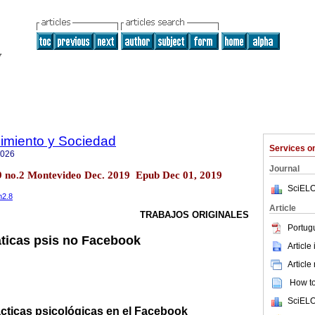
imiento y Sociedad
Services 
7026
Journal
l.9 no.2 Montevideo Dec. 2019 Epub Dec 01, 2019
SciELO
n2.8
Article
TRABAJOS ORIGINALES
Portug
áticas psis no Facebook
Article
Article
How to 
SciELO
ácticas psicológicas en el Facebook