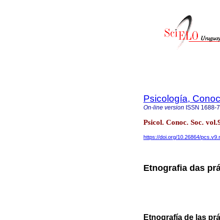
Psicología, Conoc
On-line version
ISSN
1688-
Psicol. Conoc. Soc. vo
https://doi.org/10.26864/pcs.v9.
Etnografia das pr
Etnografía de las pr