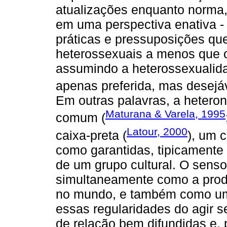
atualizações enquanto norma
em uma perspectiva enativa -
práticas e pressuposições qu
heterossexuais a menos que o
assumindo a heterossexualid
apenas preferida, mas desejáv
Em outras palavras, a heter
Maturana & Varela, 1995
comum (
Latour, 2000
caixa-preta (
), um 
como garantidas, tipicamente 
de um grupo cultural. O sen
simultaneamente como a prod
no mundo, e também como uma
essas regularidades do agir 
de relação bem difundidas e,