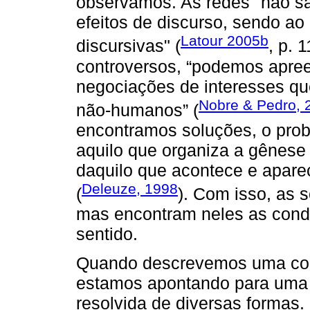
observamos. As redes "não sã
efeitos de discurso, sendo ao
Latour 2005b
discursivas" (
, p. 
controversos, “podemos apree
negociações de interesses q
Nobre & Pedro, 
não-humanos” (
encontramos soluções, o prob
aquilo que organiza a gênese
daquilo que acontece e apare
Deleuze, 1998
(
). Com isso, as
mas encontram neles as cond
sentido.
Quando descrevemos uma cont
estamos apontando para uma 
resolvida de diversas formas.