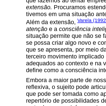
que fazemos ao tentar empre
extensão.
Procuramos estende
tivemos em uma situação ante
Varela (1992
Além da extensão,
atenção
e a
consciência intel
situação permite que não se 
se possa criar algo novo e c
que se apresenta, por meio da
terceiro movimento implicad
adequados ao contexto e na va
define como a consciência in
Embora a maior parte de noss
reflexiva, o sujeito pode artic
que pode ser tomada como apr
repertório de possibilidades 