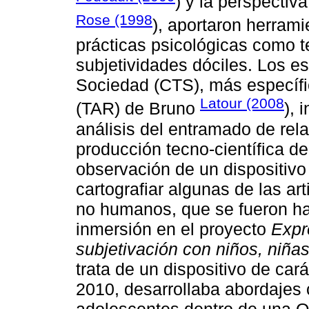
) y la perspectiv
Rose (1998
), aportaron herrami
prácticas psicológicas como 
subjetividades dóciles. Los e
Sociedad (CTS), más específi
Latour (2008
(TAR) de Bruno
), 
análisis del entramado de rel
producción tecno-científica de 
observación de un dispositivo 
cartografiar algunas de las ar
no humanos, que se fueron hac
inmersión en el proyecto
Expr
subjetivación con niños, niña
trata de un dispositivo de car
2010, desarrollaba abordajes 
adolescentes dentro de una ON