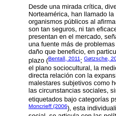
Desde una mirada crítica, div
Norteamérica, han llamado la 
organismos públicos al afirma
son tan seguros, ni tan eficac
presentan en el mercado, se
una fuente más de problemas
daño que beneficio, en partic
Bentall, 2011
Gøtzsche, 2
plazo (
;
el plano sociocultural, la medi
directa relación con la expa
malestares subjetivos como h
las circunstancias sociales, s
etiquetados bajo categorías ps
Moncrieff (2006
), esta individua
social, se articula con las polí