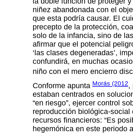
la doble función de proteger y
niñez abandonada con el objet
que esta podría causar. El cui
precepto de la protección, co
solo de la infancia, sino de las
afirmar que el potencial pelig
‘las clases degeneradas’, im
confundirá, en muchas ocasion
niño con el mero encierro disci
Morás (2012
Conforme apunta
,
estaban centrados en solucion
“en riesgo”, ejercer control so
reproducción biológica-social
recursos financieros: “Es posi
hegemónica en este periodo a