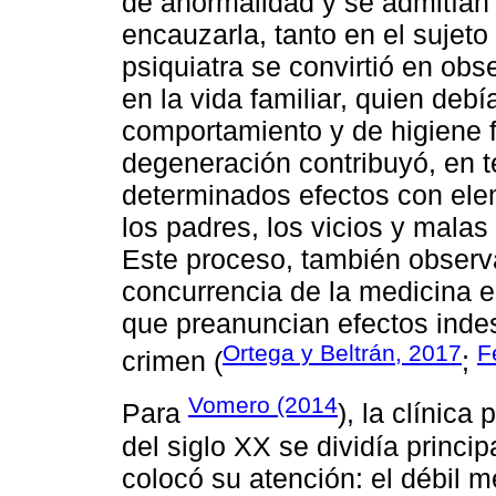
de anormalidad y se admitían 
encauzarla, tanto en el sujeto
psiquiatra se convirtió en ob
en la vida familiar, quien deb
comportamiento y de higiene fí
degeneración contribuyó, en t
determinados efectos con ele
los padres, los vicios y malas
Este proceso, también observa
concurrencia de la medicina 
que preanuncian efectos indes
Ortega y Beltrán, 2017
F
crimen (
;
Vomero (2014
Para
), la clínica
del siglo XX se dividía princi
colocó su atención: el débil me