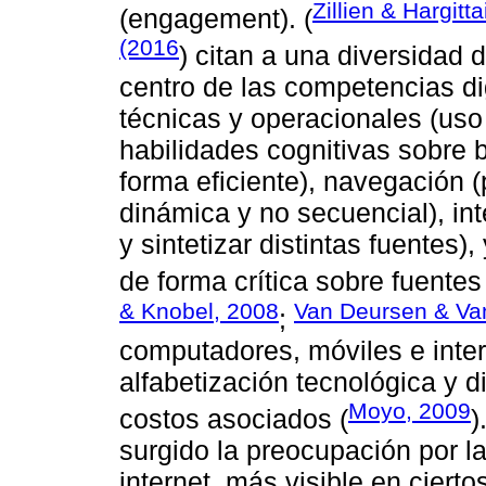
Zillien & Hargitt
(engagement). (
(2016
) citan a una diversidad 
centro de las competencias dig
técnicas y operacionales (uso 
habilidades cognitivas sobre 
forma eficiente), navegación 
dinámica y no secuencial), in
y sintetizar distintas fuentes)
de forma crítica sobre fuentes
& Knobel, 2008
Van Deursen & Van
;
computadores, móviles e inter
alfabetización tecnológica y d
Moyo, 2009
costos asociados (
)
surgido la preocupación por la
internet, más visible en ciert