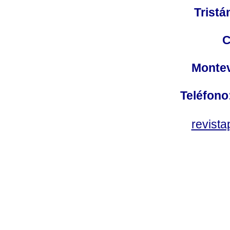
Tristá
C
Montev
Teléfono
revist