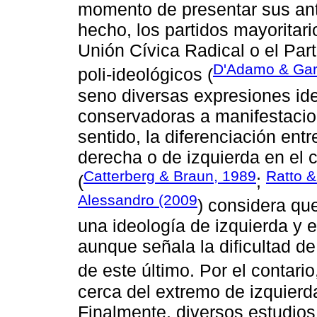
momento de presentar sus ant
hecho, los partidos mayoritari
Unión Cívica Radical o el Part
D'Adamo & Gar
poli-ideológicos (
seno diversas expresiones id
conservadoras a manifestacio
sentido, la diferenciación entr
derecha o de izquierda en el c
Catterberg & Braun, 1989
Ratto &
(
;
Alessandro (2009
) considera qu
una ideología de izquierda y 
aunque señala la dificultad de
de este último. Por el contari
cerca del extremo de izquierda
Finalmente, diversos estudios