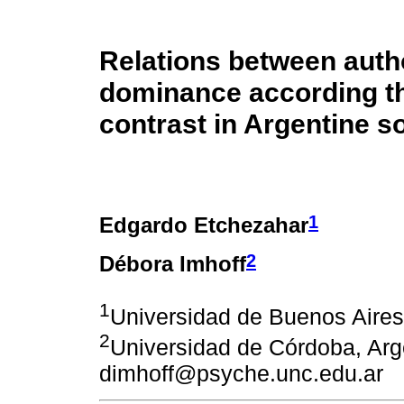
Relations between autho
dominance according the
contrast in Argentine so
1
Edgardo Etchezahar
2
Débora Imhoff
1
Universidad de Buenos Aires
2
Universidad de Córdoba, Arge
dimhoff@psyche.unc.edu.ar