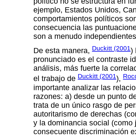
político no se estructura en f
ejemplo, Estados Unidos, Cana
comportamientos políticos so
consecuencia las puntuacion
son a menudo independientes 
Duckitt (2001
De esta manera,
)
pronunciado es el contraste id
análisis, más fuerte la corre
Duckitt (2001
Rocc
el trabajo de
),
importante analizar las relac
razones: a) desde un punto de
trata de un único rasgo de per
autoritarismo de derechas (co
y la dominancia social (como j
consecuente discriminación ex