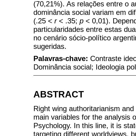
(70,21%). As relações entre o au
dominância social variam em di
(.25 <
r
< .35;
p
< 0,01). Depend
particularidades entre estas du
no cenário sócio-político argent
sugeridas.
Palavras-chave:
Contraste ideo
Dominância social; Ideologia pol
ABSTRACT
Right wing authoritarianism and
main variables for the analysis o
Psychology. In this line, it is s
targeting different worldviews, b