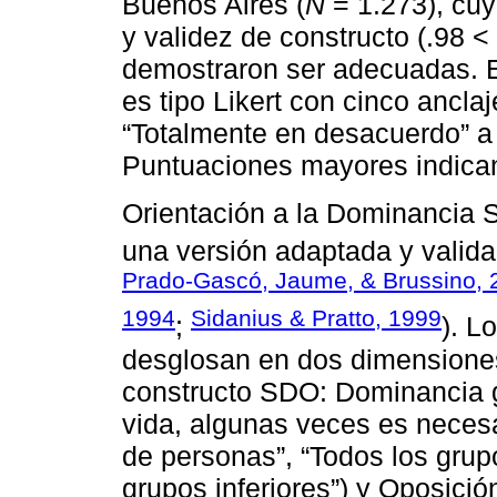
Buenos Aires (
N
= 1.273), cuy
y validez de constructo (.98 
demostraron ser adecuadas. E
es tipo Likert con cinco ancl
“Totalmente en desacuerdo” a 
Puntuaciones mayores indican
Orientación a la Dominancia So
una versión adaptada y valida
Prado-Gascó, Jaume, & Brussino, 
1994
Sidanius & Pratto, 1999
;
). L
desglosan en dos dimensiones
constructo SDO: Dominancia gr
vida, algunas veces es neces
de personas”, “Todos los grup
grupos inferiores”) y Oposició