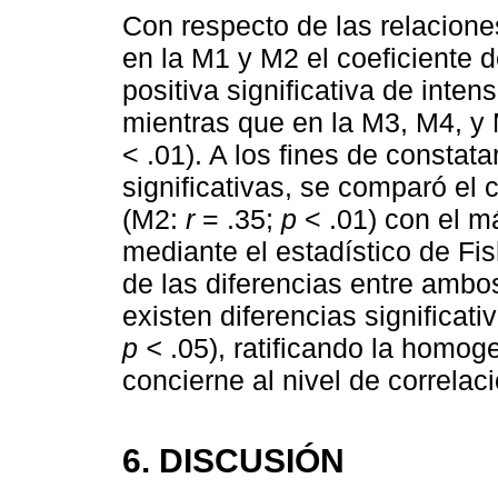
Con respecto de las relacion
en la M1 y M2 el coeficiente 
positiva significativa de inte
mientras que en la M3, M4, y 
< .01). A los fines de constata
significativas, se comparó el 
(M2:
r
= .35;
p
< .01) con el m
mediante el estadístico de Fish
de las diferencias entre ambo
existen diferencias significati
p <
.05), ratificando la homog
concierne al nivel de correla
6. DISCUSIÓN