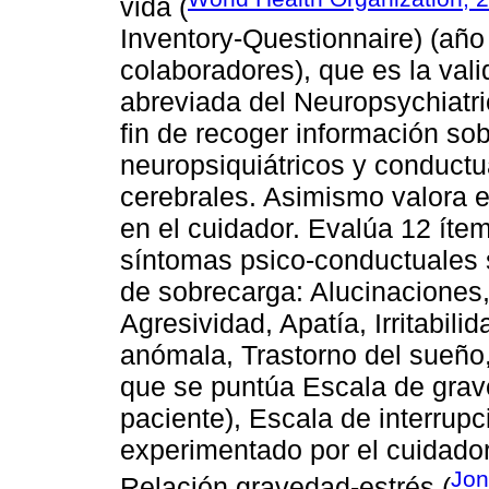
vida (
Inventory-Questionnaire) (añ
colaboradores), que es la val
abreviada del Neuropsychiatri
fin de recoger información so
neuropsiquiátricos y conductu
cerebrales. Asimismo valora 
en el cuidador. Evalúa 12 íte
síntomas psico-conductuales 
de sobrecarga: Alucinaciones, 
Agresividad, Apatía, Irritabil
anómala, Trastorno del sueño, 
que se puntúa Escala de grav
paciente), Escala de interrupc
experimentado por el cuidador
Jon
Relación gravedad-estrés (