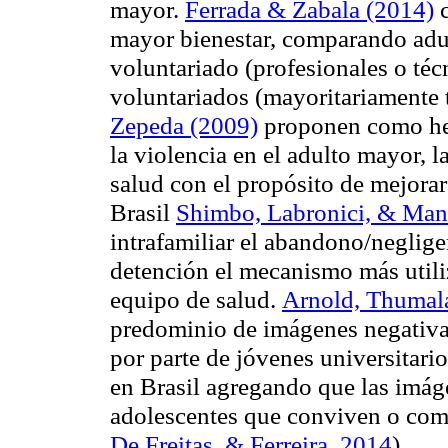
mayor.
Ferrada & Zabala (2014)
c
mayor bienestar, comparando adul
voluntariado (profesionales o técn
voluntariados (mayoritariamente 
Zepeda (2009)
proponen como her
la violencia en el adulto mayor, la
salud con el propósito de mejorar 
Brasil
Shimbo, Labronici, & Man
intrafamiliar el abandono/neglig
detención el mecanismo más utiliz
equipo de salud.
Arnold, Thumala
predominio de imágenes negativas
por parte de jóvenes universitario
en Brasil agregando que las imág
adolescentes que conviven o com
De Freitas, & Ferreira, 2014
).