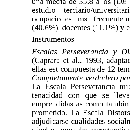
una media de 35.8 a–os (
DE
estudio terciario/univers
ocupaciones ms frecuentem
(40.6%), docentes (11.1%) y e
Instrumentos
Escalas Perseverancia y Di
(
Caprara
et al., 1993, adapta
ellas est compuesta de 12 te
Completamente verdadero par
La Escala Perseverancia mi
tenacidad con que se lleva
emprendidas as como tambin
prometido. La Escala Distors
adjudicarse cualidades socia
nivel en que tales caractersti