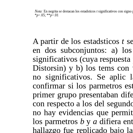
Nota:
En negrita se destacan los estadsticos
t
significativos con signo 
*
p
<.05; **
p
<.01
A partir de los estadsticos
t
se
en dos subconjuntos: a) lo
significativos (cuya respuesta 
Distorsin) y b) los tems con
no significativos. Se aplic
confirmar si los parmetros es
primer grupo presentaban difer
con respecto a los del segund
no hay evidencias que permit
los parmetros
b
y
a
difiera en
hallazgo fue replicado bajo la