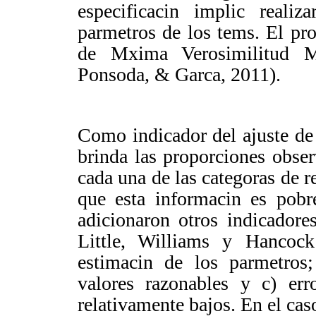
especificacin implic reali
parmetros de los tems. El pr
de Mxima Verosimilitud M
Ponsoda, & Garca, 2011).
Como indicador del ajuste d
brinda las proporciones obser
cada una de las categoras de r
que esta informacin es pobr
adicionaron otros indicadore
Little, Williams y Hancock
estimacin de los parmetros
valores razonables y c) erro
relativamente bajos. En el cas