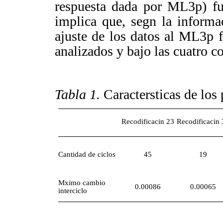
respuesta dada por ML3p) fue
implica que, segn la inform
ajuste de los datos al ML3p f
analizados y bajo las cuatro c
Tabla 1.
Caractersticas de los
Recodificacin 23
Recodificacin
Cantidad de ciclos
45
19
Mximo cambio
0.00086
0.00065
interciclo