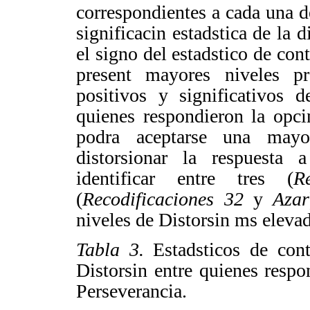
correspondientes a cada una d
significacin estadstica de la 
el signo del estadstico de cont
present mayores niveles p
positivos y significativos 
quienes respondieron la opci
podra aceptarse una may
distorsionar la respuesta a 
identificar entre tres (
R
(
Recodificaciones 32
y
Azar
niveles de Distorsin ms elevad
Tabla 3.
Estadsticos de con
Distorsin entre quienes resp
Perseverancia.