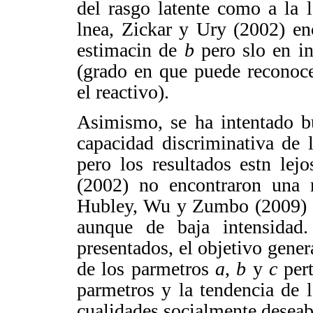
del rasgo latente como a la l
lnea,
Zickar
y
Ury
(2002) enc
estimacin de
b
pero slo en in
(grado en que puede reconoce
el reactivo).
Asimismo, se ha intentado bu
capacidad discriminativa de l
pero los resultados estn lej
(2002) no encontraron una 
Hubley
, Wu y Zumbo (2009) re
aunque de baja intensidad
presentados, el objetivo general
de los parmetros
a
,
b
y
c
pert
parmetros y la tendencia de 
cualidades socialmente deseab