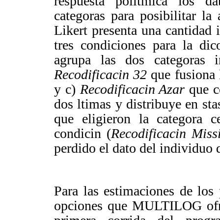
respuesta
politmica
los dat
categoras para posibilitar l
Likert presenta una cantidad 
tres condiciones para la dic
agrupa las dos categoras i
Recodificacin 32
que fusiona l
y c)
Recodificacin Azar
que co
dos ltimas y distribuye en st
que eligieron la categora c
condicin (
Recodificacin
Miss
perdido el dato del individuo qu
Para las estimaciones de los
opciones que MULTILOG ofrec