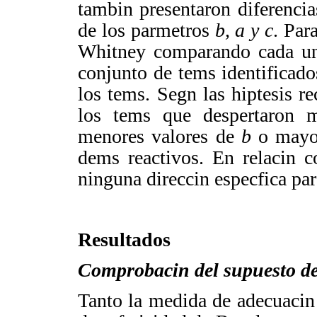
tambin presentaron diferencia
de los parmetros
b, a y c
. Par
Whitney comparando cada uno
conjunto de tems identificado
los tems. Segn las hiptesis r
los tems que despertaron 
menores valores de
b
o mayor
dems reactivos. En relacin 
ninguna direccin especfica par
Resultados
Comprobacin del supuesto d
Tanto la medida de adecuaci