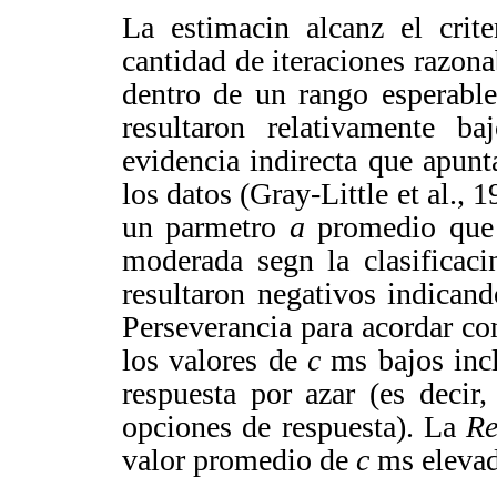
La estimacin alcanz
el crit
cantidad de iteraciones razona
dentro de un rango esperable 
resultaron relativamente ba
evidencia indirecta que apunta
los datos (
Gray-Little
et al., 
un parmetro
a
promedio que r
moderada segn la clasificac
resultaron negativos indicand
Perseverancia para acordar co
los valores de
c
ms bajos inc
respuesta por azar (es decir
opciones de respuesta). La
Re
valor promedio de
c
ms eleva