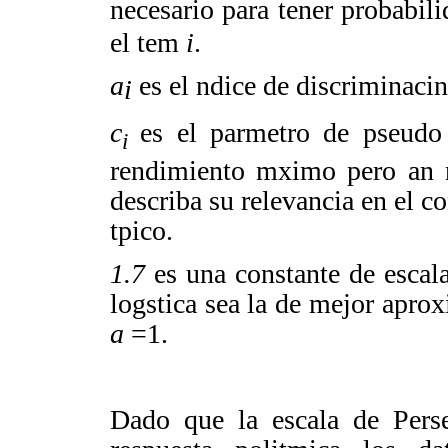
necesario para tener probabil
el tem
i
.
a
es el ndice de discriminaci
i
c
es el parmetro de pseudo
i
rendimiento mximo pero an 
describa su relevancia en el c
tpico.
1.7
es una constante de escala
logstica sea la de mejor apr
a
=1.
Dado que la escala de Pers