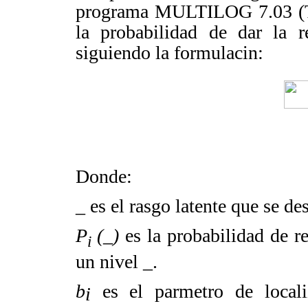
programa MULTILOG 7.03 (
la probabilidad de dar la r
siguiendo la formulacin:
Donde:
_
es el rasgo latente que se de
P
(_)
es la probabilidad de re
i
un nivel
_
.
b
es el parmetro de local
i