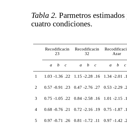
Tabla 2.
Parmetros estimados y
cuatro condiciones.
Recodificacin
Recodificacin
Recodificaci
23
32
Azar
a
b
c
a
b
c
a
b
c
1
1.03
-1.36
.22
1.15
-2.28
.16
1.34
-2.01
.
2
0.57
-0.91
.23
0.47
-2.76
.27
0.53
-2.29
.
3
0.75
-1.05
.22
0.84
-2.58
.16
1.01
-2.15
.
4
0.68
-0.76
.21
0.72
-2.16
.19
0.75
-1.87
.
5
0.97
-0.71
.26
0.81
-1.72
.11
0.97
-1.42
.