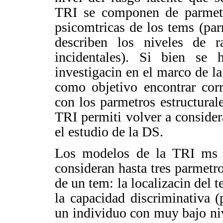
TRI se componen de parmetr
psicomtricas de los tems (par
describen los niveles de r
incidentales). Si bien se h
investigacin en el marco de l
como objetivo
encontrar
cor
con los parmetros estructura
TRI permiti volver a consider
el estudio de la DS.
Los modelos de la TRI ms u
consideran hasta tres parmetr
de un tem:
la localizacin del 
la capacidad discriminativa (
un individuo con muy bajo nive