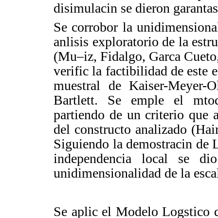
disimulacin se dieron garanta
Se corrobor la unidimensiona
anlisis exploratorio de la estr
(Mu–iz, Fidalgo, Garca Cuet
verific la factibilidad de este
muestral de
Kaiser
-Meyer-
O
Bartlett.
Se emple el mtod
partiendo de un criterio que 
del constructo analizado (
Hai
Siguiendo la demostracin de
independencia local
se dio 
unidimensionalidad
de la esca
Se aplic el Modelo Logstico