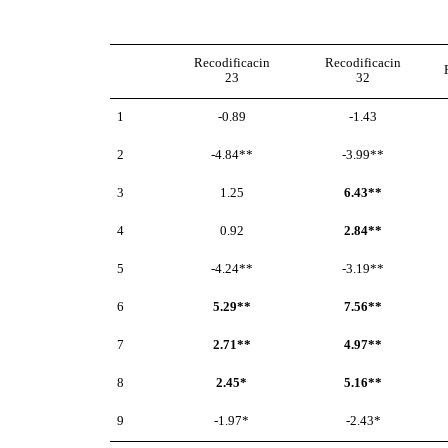
Recodificacin
Recodificacin
23
32
1
-0.89
-1.43
2
-4.84**
-3.99**
3
1.25
6.43**
4
0.92
2.84**
5
-4.24**
-3.19**
6
5.29**
7.56**
7
2.71**
4.97**
8
2.45*
5.16**
9
-1.97*
-2.43*