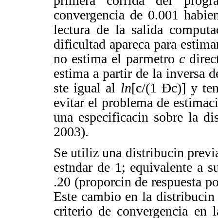
primera corrida del pro
convergencia de 0.001 habien
lectura de la salida compu
dificultad apareca para estima
no estima el parmetro
c
direc
estima a partir de la inversa de
ste igual al
ln
[c/(1 Ðc)] y te
evitar el problema de estimaci
una especificacin sobre la di
2003).
Se utiliz una distribucin prev
estndar de 1; equivalente a 
.20 (proporcin de respuesta por
Este cambio en la distribucin
criterio de convergencia en l