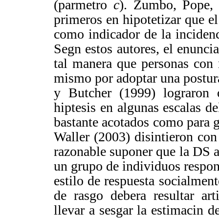
(parmetro
c
).
Zumbo, Pope,
primeros en
hipotetizar
que el
como indicador de la incidenc
Segn estos autores, el enunci
tal manera que personas con 
mismo por adoptar una postur
y
Butcher
(1999) lograron o
hiptesis en algunas escalas 
bastante acotados como para ge
Waller (2003) disintieron con 
razonable suponer que la DS a
un grupo de individuos respon
estilo de respuesta socialment
de rasgo debera resultar art
llevar a sesgar la estimacin de