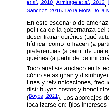
et al
., 2010
Armitage
et al
., 2012
;
;
Sánchez, 2016
De la Mora-De la 
;
En este escenario de amenaza
política de la gobernanza del 
desentrañar quiénes (qué acto
hídrica, cómo lo hacen (a part
preferencias (a partir de cuál
quiénes (a partir de definir c
Todo análisis anclado en la e
cómo se asignan y distribuyen
fines y reivindicaciones, fre
distribuyen costos y beneficio
Boyce, 2021
(
). Los abordajes d
focalizarse en:
i)
los intereses