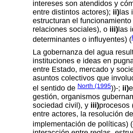
intereses son atendidos y cóm
entre distintos actores);
ii)
las 
estructuran el funcionamiento
relaciones sociales), o
iii)
las 
determinantes o influyentes) (
La gobernanza del agua result
instituciones e ideas en pugn
entre Estado, mercado y socie
asuntos colectivos que involu
North (1995
el sentido de
))-;
ii)
e
gestión, organismos gubername
sociedad civil), y
iii)
procesos (
entre actores, la resolución de
implementación de políticas) (
interacción entre reglas, est