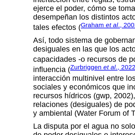
ejerce el poder, cómo se toma
desempeñan los distintos act
Graham
et al
., 20
tales efectos (
Así, todo sistema de goberna
desiguales en las que los act
capacidades -o recursos de p
Zurbriggen
et al
., 202
influencia (
interacción multinivel entre lo
sociales y económicos que inc
recursos hídricos (gwp, 2002
relaciones (desiguales) de pod
y ambiental (Water Forum of 
La disputa por el agua no sol
de poder desiguales e interese