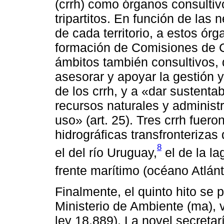
(crrh) como órganos consultiv
tripartitos. En función de las
de cada territorio, a estos ó
formación de Comisiones de C
ámbitos también consultivos, d
asesorar y apoyar la gestión y
de los crrh, y a «dar sustentab
recursos naturales y administr
uso» (art. 25). Tres crrh fuer
hidrográficas transfronterizas 
8
el del río Uruguay,
el de la l
frente marítimo (océano Atlánt
Finalmente, el quinto hito se 
Ministerio de Ambiente (ma), v
ley 18.889). La novel secreta