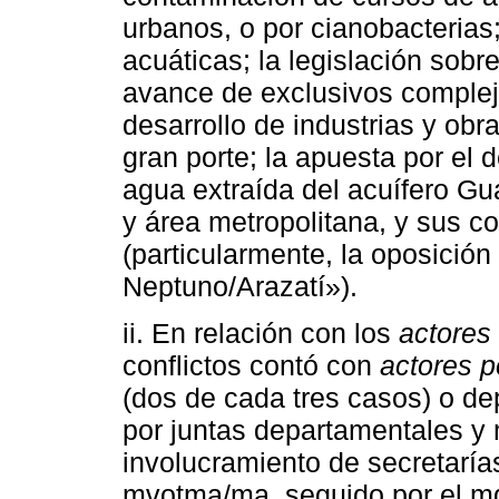
urbanos, o por cianobacteria
acuáticas; la legislación sobre
avance de exclusivos complejos
desarrollo de industrias y obr
gran porte; la apuesta por el 
agua extraída del acuífero Gua
y área metropolitana, y sus c
(particularmente, la oposición
Neptuno/Arazatí»).
ii. En relación con los
actores
conflictos contó con
actores po
(dos de cada tres casos) o de
por juntas departamentales y m
involucramiento de secretaría
mvotma/ma, seguido por el mg