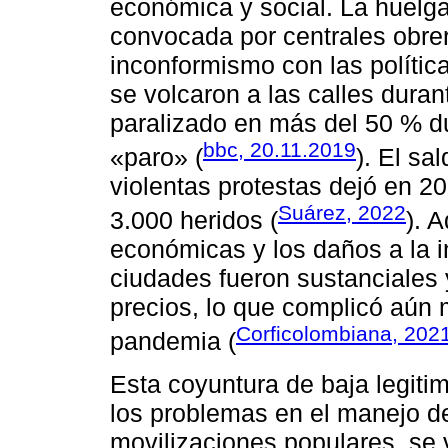
económica y social. La huelga
convocada por centrales obrer
inconformismo con las polític
se volcaron a las calles duran
paralizado en más del 50 % du
bbc, 20.11.2019
«paro» (
). El sa
violentas protestas dejó en 
Suárez, 2022
3.000 heridos (
). 
económicas y los daños a la in
ciudades fueron sustanciales 
precios, lo que complicó aún
Corficolombiana, 202
pandemia (
Esta coyuntura de baja legit
los problemas en el manejo de 
movilizaciones populares, se 