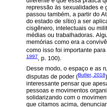
diferente é que essa prática q
repressão às sexualidades e g
passou também, a partir do Ato
do estado de sítio) a ser apl
cisgênero, intelectuais ou mil
médias ou trabalhadoras. Alg
memórias como era a convivê
como isso foi importante para
1997
, p. 100).
Desse modo, o espaço e as ru
Butler, 2018
disputas de poder (
interessante pensar que ape
pessoas e movimentos organi
solidarizando com o moviment
que citamos acima, denuncian