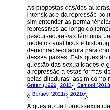
As propostas das/dos autoras/
intensidade da repressão polí
sim entender as permanências
repressivos ao longo do temp
pesquisadoras/as têm uma ca
modelos analíticos e historio
democracia-ditadura para com
desses países. Esta questão 
questão das sexualidades e g
a repressão a estas formas d
pelas ditaduras, assim como m
Green (1999
2012
Sempol (2013
;
),
Borges (2021
a
2021
b
e
;
).
A questão da homossexualida