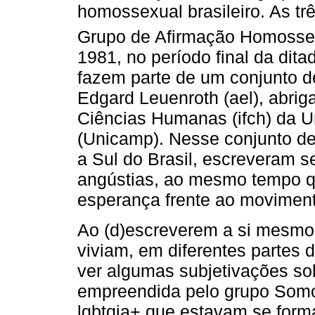
homossexual brasileiro. As t
Grupo de Afirmação Homosse
1981, no período final da dita
fazem parte de um conjunto d
Edgard Leuenroth (ael), abriga
Ciências Humanas (ifch) da 
(Unicamp). Nesse conjunto de
a Sul do Brasil, escreveram s
angústias, ao mesmo tempo q
esperança frente ao movimento
Ao (d)escreverem a si mesmos
viviam, em diferentes partes 
ver algumas subjetivações so
empreendida pelo grupo Somo
lgbtqia+ que estavam se for