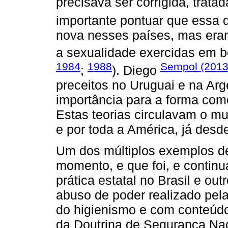
precisava ser corrigida, trata
importante pontuar que essa
nova nesses países, mas eram
a sexualidade exercidas em b
1984
1988
Sempol (201
;
). Diego
preceitos no Uruguai e na Arg
importância para a forma com
Estas teorias circulavam o m
e por toda a América, já desde
Um dos múltiplos exemplos 
momento, e que foi, e conti
prática estatal no Brasil e ou
abuso de poder realizado pel
do higienismo e com conteúdo 
da Doutrina de Segurança Na