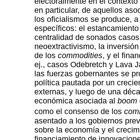
electoralmente en el contexto 
en particular, de aquellos aso
los oficialismos se produce, 
específicos: el estancamient
centralidad de sonados casos
neoextractivismo, la inversión
de los
commodities
, y el fina
ej., casos Odebretch y Lava J
las fuerzas gobernantes se p
política pautada por un crecie
externas, y luego de una déca
económica asociada al
boom
como el consenso de los
com
asentado a los gobiernos previ
sobre la economía y el crecim
financiamiento de innovacione